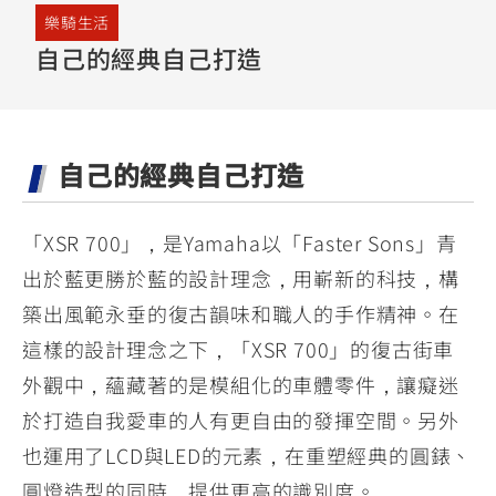
YZF-R3
NMAX
07
07
樂騎生活
Y-
251~549
150
自己的經典自己打造
550+
FORCE
FZ-X
AMT
2.0
150
550+
YZF-R15
AUGUR
150
自己的經典自己打造
150
150
MT-
MT-
RS NEO
03
15
「XSR 700」，是Yamaha以「Faster Sons」青
125
251~549
150
出於藍更勝於藍的設計理念，用嶄新的科技，構
築出風範永垂的復古韻味和職人的手作精神。在
這樣的設計理念之下，「XSR 700」的復古街車
外觀中，蘊藏著的是模組化的車體零件，讓癡迷
於打造自我愛車的人有更自由的發揮空間。另外
也運用了LCD與LED的元素，在重塑經典的圓錶、
圓燈造型的同時，提供更高的識別度。