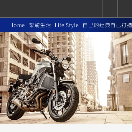
Home
樂騎生活
Life Style
自己的經典自己打
CUXiE
追蹤愛車
依風格
依風格
依排氣量
依排氣量
2.5 kw
Super
Hyper
Sport
Premium
Sport
Fashion
Adventure
Family
Sport
Naked
Heritage
YZF-R9
TMAX
CYGNUS
MT-
Limi
MT-
BW'S
XSR
AXIS
我的愛車
瀏覽紀錄
XR
09
09
700
Z /
550+
550+
125
125
Y-
Zii
150
550+
550+
AMT
125
YZF-R7
XMAX
Vinoora
PW50
550+
CYGNUS
XSR
251~549
550+
125
50
X
155
JOG
MT-
MT-
125
150
125