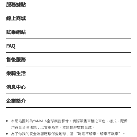
服務據點
線上商城
試乘網站
FAQ
售後服務
樂騎生活
消息中心
企業簡介
本網站圖片為YAMAHA全球廣告影像。實際販售車輛之車色、樣式、配備
均符合台灣法規，以實車為主。本影像經數位合成。
為了你我的安全及響應環保愛地球，請 “喝酒不騎車、騎車不飆車”。