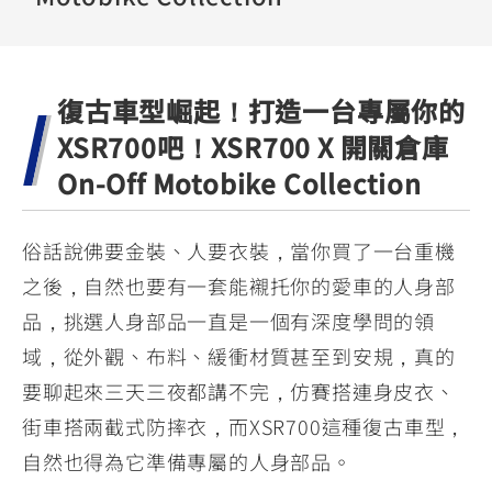
YZF-R3
NMAX
07
07
Y-
251~549
150
550+
FORCE
FZ-X
AMT
復古車型崛起！打造一台專屬你的
2.0
150
550+
YZF-R15
AUGUR
XSR700吧！XSR700 X 開關倉庫
150
150
150
On-Off Motobike Collection
MT-
MT-
RS NEO
03
15
俗話說佛要金裝、人要衣裝，當你買了一台重機
125
251~549
150
之後，自然也要有一套能襯托你的愛車的人身部
品，挑選人身部品一直是一個有深度學問的領
域，從外觀、布料、緩衝材質甚至到安規，真的
要聊起來三天三夜都講不完，仿賽搭連身皮衣、
街車搭兩截式防摔衣，而XSR700這種復古車型，
自然也得為它準備專屬的人身部品。