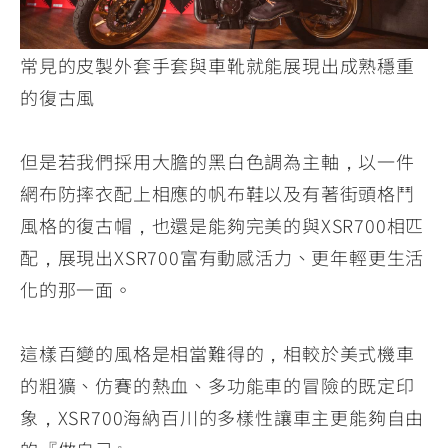
常見的皮製外套手套與車靴就能展現出成熟穩重
的復古風
但是若我們採用大膽的黑白色調為主軸，以一件
網布防摔衣配上相應的帆布鞋以及有著街頭格鬥
風格的復古帽，也還是能夠完美的與XSR700相匹
配，展現出XSR700富有動感活力、更年輕更生活
化的那一面。
這樣百變的風格是相當難得的，相較於美式機車
的粗獷、仿賽的熱血、多功能車的冒險的既定印
象，XSR700海納百川的多樣性讓車主更能夠自由