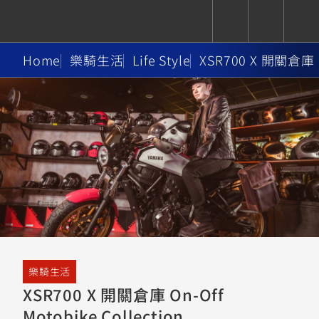
Home
樂騎生活
Life Style
XSR700 X 開關倉庫 On
CUXiE
追蹤愛車
依風格
依風格
依排氣量
依排氣量
2.5 kw
Super
Hyper
Sport
Premium
Sport
Fashion
Adventure
Family
Sport
Naked
Heritage
YZF-R9
TMAX
CYGNUS
MT-
Limi
MT-
BW'S
XSR
AXIS
我的愛車
瀏覽紀錄
XR
09
09
700
Z /
550+
550+
125
125
Y-
Zii
150
550+
550+
AMT
125
YZF-R7
XMAX
Vinoora
PW50
550+
CYGNUS
XSR
樂騎生活
251~549
550+
125
50
X
155
JOG
XSR700 X 開關倉庫 On-Off
MT-
MT-
Motobike Collection
125
150
125