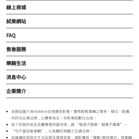
線上商城
試乘網站
FAQ
售後服務
樂騎生活
消息中心
企業簡介
本網站圖片為YAMAHA全球廣告影像。實際販售車輛之車色、樣式、配備
均符合台灣法規，以實車為主。本影像經數位合成。
為了你我的安全及響應環保愛地球，請 “喝酒不騎車、騎車不飆車”。
“勿不當改裝車輛”，以免觸犯相關之交通法規。
為維護民眾居住生活品質及環境安寧，請配備有「運動/競技模式」等車輛