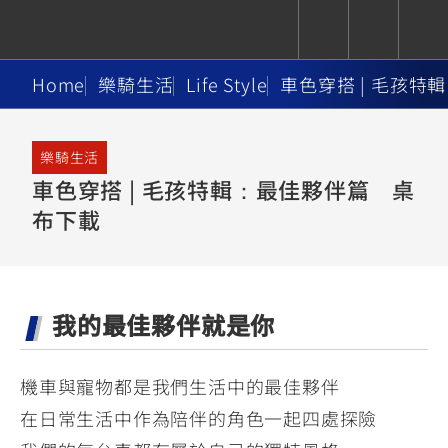
Home
樂騎生活
Life Style
車色穿搭 | 毛孩
CUXiE
追蹤愛車
依風格
依風格
依排氣量
依排氣量
2.5 kw
樂騎生活
Super
Hyper
Sport
車色穿搭 | 毛孩特輯：最佳夥伴篇 桌
Premium
Sport
Fashion
Adventure
Family
Sport
Naked
Heritage
布下載
YZF-R9
TMAX
CYGNUS
MT-
Limi
MT-
BW'S
XSR
AXIS
我的愛車
瀏覽紀錄
XR
09
09
700
Z /
550+
550+
125
125
Y-
Zii
150
550+
550+
我的最佳夥伴就是你
AMT
125
YZF-R7
XMAX
Vinoora
PW50
550+
CYGNUS
XSR
251~549
550+
125
50
機車與寵物都是我們生活中的最佳夥伴
X
155
JOG
在日常生活中作為陪伴的角色一起四處探險
MT-
MT-
125
150
125