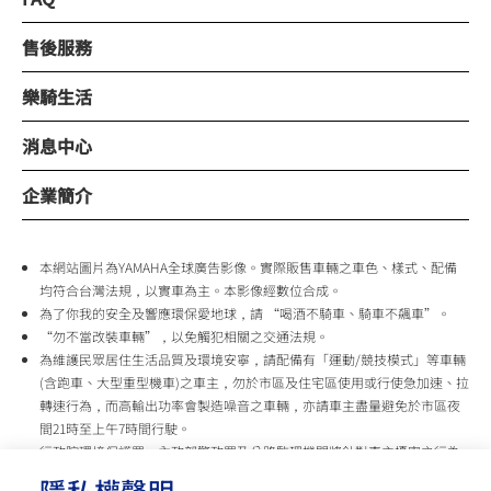
售後服務
樂騎生活
消息中心
企業簡介
本網站圖片為YAMAHA全球廣告影像。實際販售車輛之車色、樣式、配備
均符合台灣法規，以實車為主。本影像經數位合成。
為了你我的安全及響應環保愛地球，請 “喝酒不騎車、騎車不飆車”。
“勿不當改裝車輛”，以免觸犯相關之交通法規。
為維護民眾居住生活品質及環境安寧，請配備有「運動/競技模式」等車輛
(含跑車、大型重型機車)之車主，勿於市區及住宅區使用或行使急加速、拉
轉速行為，而高輸出功率會製造噪音之車輛，亦請車主盡量避免於市區夜
間21時至上午7時間行駛。
行政院環境保護署、內政部警政署及公路監理機關將針對車主擾寧之行為
及製造噪音之車輛加強取締，以維護民眾生活安寧。
隱私權聲明