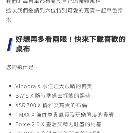
我們的每台車都有屬於自己的獨特風格
YZF-R3
NMAX
07
07
這次我們邀請到六位特別可愛的嘉賓一起車色穿
Y-
251~549
150
550+
搭
FORCE
FZ-X
AMT
2.0
150
550+
YZF-R15
AUGUR
好想再多看兩眼！快來下載喜歡的
150
150
150
桌布
MT-
MT-
RS NEO
03
15
您的夥伴是…
125
251~549
150
Vinoora X 水汪汪大眼睛的博美
BW'S X 隨時準備去探險的黑柴
XSR 700 X 優雅又高貴的布偶
TMAX X 兼併尊貴氣質及玩樂態度的貴賓
Force 2.0 X 靈活又精力旺盛的柯基