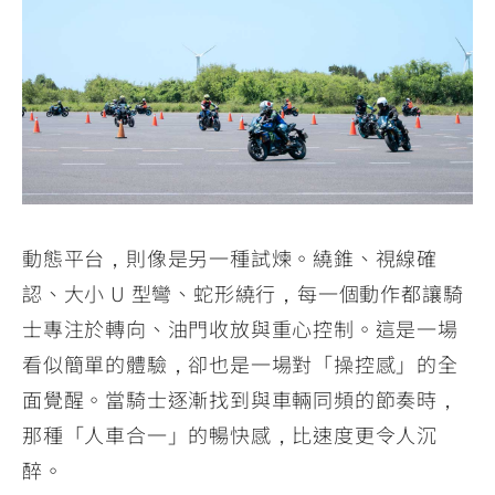
動態平台，則像是另一種試煉。繞錐、視線確
認、大小 U 型彎、蛇形繞行，每一個動作都讓騎
士專注於轉向、油門收放與重心控制。這是一場
看似簡單的體驗，卻也是一場對「操控感」的全
面覺醒。當騎士逐漸找到與車輛同頻的節奏時，
那種「人車合一」的暢快感，比速度更令人沉
醉。