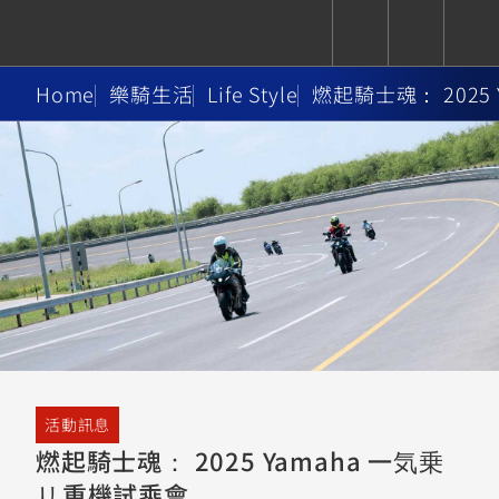
Home
樂騎生活
Life Style
燃起騎士魂： 2025
CUXiE
追蹤愛車
依風格
依風格
依排氣量
依排氣量
2.5 kw
Super
Hyper
Sport
Premium
Sport
Fashion
Adventure
Family
Sport
Naked
Heritage
YZF-R9
TMAX
CYGNUS
MT-
Limi
MT-
BW'S
XSR
AXIS
我的愛車
瀏覽紀錄
XR
09
09
700
Z /
550+
550+
125
125
Y-
Zii
150
550+
550+
AMT
125
YZF-R7
XMAX
Vinoora
PW50
550+
CYGNUS
XSR
活動訊息
251~549
550+
125
50
X
155
JOG
燃起騎士魂： 2025 Yamaha 一気乗
MT-
MT-
リ重機試乘會
125
150
125