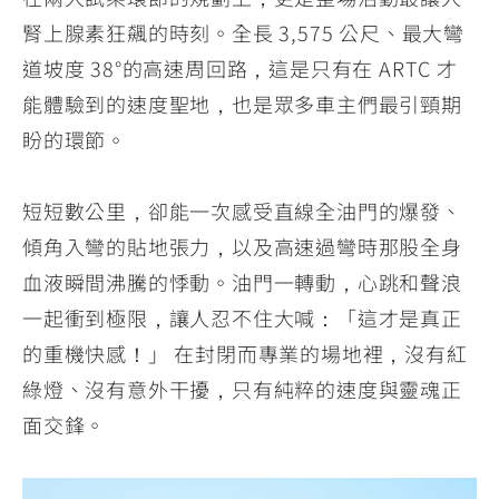
腎上腺素狂飆的時刻。全長 3,575 公尺、最大彎
道坡度 38°的高速周回路，這是只有在 ARTC 才
能體驗到的速度聖地，也是眾多車主們最引頸期
盼的環節。
短短數公里，卻能一次感受直線全油門的爆發、
傾角入彎的貼地張力，以及高速過彎時那股全身
血液瞬間沸騰的悸動。油門一轉動，心跳和聲浪
一起衝到極限，讓人忍不住大喊：「這才是真正
的重機快感！」 在封閉而專業的場地裡，沒有紅
綠燈、沒有意外干擾，只有純粹的速度與靈魂正
面交鋒。