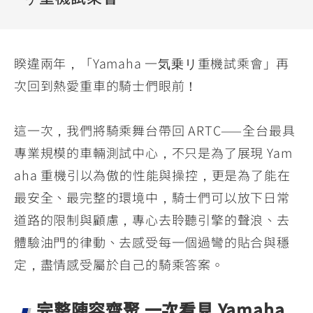
YZF-R3
NMAX
07
07
Y-
251~549
150
550+
FORCE
FZ-X
AMT
睽違兩年，「Yamaha 一気乗リ重機試乘會」再
2.0
150
550+
次回到熱愛重車的騎士們眼前！
YZF-R15
AUGUR
150
150
150
MT-
MT-
這一次，我們將騎乘舞台帶回 ARTC——全台最具
RS NEO
03
15
專業規模的車輛測試中心，不只是為了展現 Yam
125
251~549
150
aha 重機引以為傲的性能與操控，更是為了能在
最安全、最完整的環境中，騎士們可以放下日常
道路的限制與顧慮，專心去聆聽引擎的聲浪、去
體驗油門的律動、去感受每一個過彎的貼合與穩
定，盡情感受屬於自己的騎乘答案。
完整陣容齊聚 一次看見 Yamaha