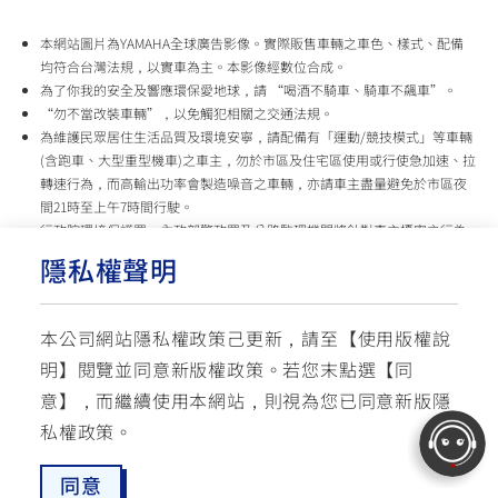
本網站圖片為YAMAHA全球廣告影像。實際販售車輛之車色、樣式、配備
均符合台灣法規，以實車為主。本影像經數位合成。
為了你我的安全及響應環保愛地球，請 “喝酒不騎車、騎車不飆車”。
“勿不當改裝車輛”，以免觸犯相關之交通法規。
為維護民眾居住生活品質及環境安寧，請配備有「運動/競技模式」等車輛
(含跑車、大型重型機車)之車主，勿於市區及住宅區使用或行使急加速、拉
轉速行為，而高輸出功率會製造噪音之車輛，亦請車主盡量避免於市區夜
間21時至上午7時間行駛。
行政院環境保護署、內政部警政署及公路監理機關將針對車主擾寧之行為
及製造噪音之車輛加強取締，以維護民眾生活安寧。
隱私權聲明
台灣山葉機車 關心您
本公司網站隱私權政策己更新，請至【
使用版權說
使用版權說明
隱私權政策
交通安全入口網
明
】閱覽並同意新版權政策。
若您末點選【同
✉ 聯繫客服
☏ 免付費客服專線: 0800-631-680
意】，而繼續使用本網站，則視為您已同意新版隱
每週一 ~ 五 08:00~12:10 / 13:00~16:40(國定假日與公司假日除外)
© YAMAHA MOTOR TAIWAN CO., LTD. All Rights Reserved.
私權政策。
同意