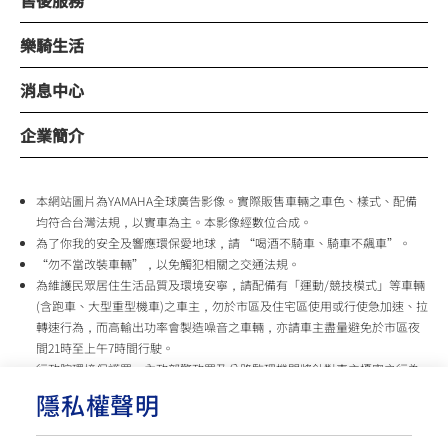
售後服務
樂騎生活
消息中心
企業簡介
本網站圖片為YAMAHA全球廣告影像。實際販售車輛之車色、樣式、配備
均符合台灣法規，以實車為主。本影像經數位合成。
為了你我的安全及響應環保愛地球，請 “喝酒不騎車、騎車不飆車”。
“勿不當改裝車輛”，以免觸犯相關之交通法規。
為維護民眾居住生活品質及環境安寧，請配備有「運動/競技模式」等車輛
(含跑車、大型重型機車)之車主，勿於市區及住宅區使用或行使急加速、拉
轉速行為，而高輸出功率會製造噪音之車輛，亦請車主盡量避免於市區夜
間21時至上午7時間行駛。
行政院環境保護署、內政部警政署及公路監理機關將針對車主擾寧之行為
及製造噪音之車輛加強取締，以維護民眾生活安寧。
隱私權聲明
台灣山葉機車 關心您