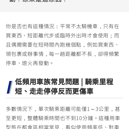
YZF-R3
NMAX
07
07
Y-
251~549
150
550+
FORCE
FZ-X
AMT
你是否也有這種情況：平常不太騎機車，只有在
2.0
150
550+
買東西、短距離代步或臨時外出時才會使用；而
YZF-R15
AUGUR
150
且偶爾需要在短時間內跑幾個點，例如買東西、
150
150
MT-
MT-
領包裹或辦事情，每一趟距離都不長，卻得頻繁
RS NEO
03
15
停車、熄火再發動。
125
251~549
150
低頻用車族常見問題 | 騎乘里程
短、走走停停反而更傷車
多數情況下，單次騎乘距離可能僅1～3公里，甚
至更短，整體騎乘時間也不到10分鐘。這種用車
型態在都會區相當常見，看似使用頻率低、對車