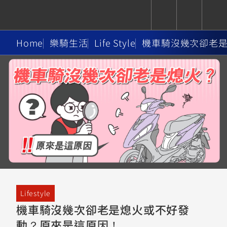
Home
樂騎生活
Life Style
機車騎沒幾次卻老
CUXiE
追蹤愛車
依風格
依風格
依排氣量
依排氣量
2.5 kw
Super
Hyper
Sport
Premium
Sport
Fashion
Adventure
Family
Sport
Naked
Heritage
YZF-R9
TMAX
CYGNUS
MT-
Limi
MT-
BW'S
XSR
AXIS
我的愛車
瀏覽紀錄
XR
09
09
700
Z /
550+
550+
125
125
Y-
Zii
150
550+
550+
AMT
125
YZF-R7
XMAX
Vinoora
PW50
550+
CYGNUS
XSR
Lifestyle
251~549
550+
125
50
X
155
JOG
機車騎沒幾次卻老是熄火或不好發
MT-
MT-
動？原來是這原因！
125
150
125