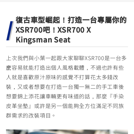
YZF-R3
NMAX
07
07
Y-
251~549
150
550+
復古車型崛起！打造一台專屬你的
FORCE
FZ-X
AMT
XSR700吧！XSR700 X
2.0
150
550+
YZF-R15
AUGUR
Kingsman Seat
150
150
150
MT-
MT-
上次我們與小葉一起跟大家聊聊XSR700是一台多
RS NEO
03
15
麽容易就能打造出個人風格載體，不過也許有些
125
251~549
150
人就是喜歡原汁原味的感覺不打算花太多錢改
裝，又或者想要在打造一台獨一無二的手工車後
想要錦上添花讓車輛更有味道的話，那麼『手染
皮革坐墊』或許是另一個能夠全方位滿足不同族
群需求的改裝項目。