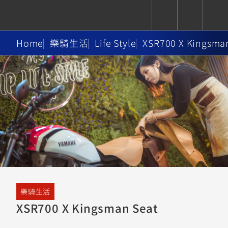
Home
樂騎生活
Life Style
XSR700 X Kingsma
CUXiE
追蹤愛車
依風格
依風格
依排氣量
依排氣量
2.5 kw
Super
Hyper
Sport
Premium
Sport
Fashion
Adventure
Family
Sport
Naked
Heritage
YZF-R9
TMAX
CYGNUS
MT-
Limi
MT-
BW'S
XSR
AXIS
我的愛車
瀏覽紀錄
XR
09
09
700
Z /
550+
550+
125
125
Y-
Zii
150
550+
550+
AMT
125
YZF-R7
XMAX
Vinoora
PW50
550+
樂騎生活
CYGNUS
XSR
251~549
550+
125
50
XSR700 X Kingsman Seat
X
155
JOG
MT-
MT-
125
150
125