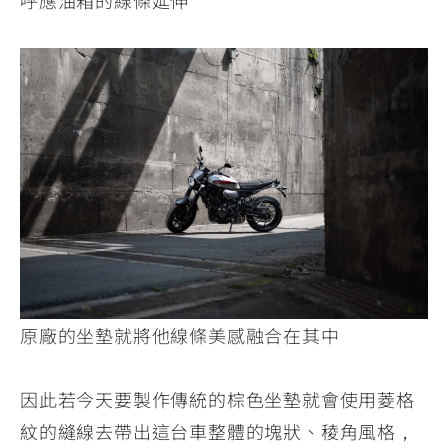
原廠的坐墊就將他線條美感融合在其中
因此若今天要製作傳統的棕色坐墊就會使用菱格
紋的縫線去帶出這台車整體的塊狀、稜角風格，