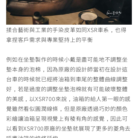
揉合藝術與工業的手染皮革如同XSR車系，也得
拿捏客戶需求與專業堅持上的平衡
例如在坐墊製作的時候小戴是盡可能地不調整坐
墊本身的泡棉，因為原廠的設計師當初在設計這
台車的時候就已經將油箱到車尾的整體曲線調整
好，若是過度的調整坐墊泡棉就有可能破壞整體
的美感，以XSR700來說，油箱的給人第一眼的感
覺雖然看似圓潤線條，但是原廠透過巧妙的顏色
彩繪讓油箱呈現視覺上有稜有角的感覺，因此可
以看到XSR700原廠的坐墊就展現了更多的菱角去
呼應油箱的線條延伸