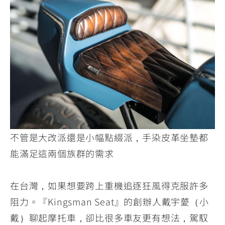
不管是大改派還是小幅點綴派，手染皮革坐墊都
能滿足這兩個族群的需求
在台灣，如果想要跨上重機追逐狂風得克服許多
阻力。『Kingsman Seat』的創辦人戴宇薆（小
戴）聊起摩托車，卻比很多車友更有想法，駕馭