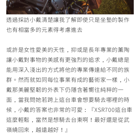
透過採訪小戴清楚讓我了解即使只是坐墊的製作
也有相當多的元素得考慮進去
或許是女性愛美的天性，抑或是長年專業的薰陶
讓小戴對事物的美感有更強烈的追求，小戴總是
能用深入淺出的方式將他的專業傳達給不同的族
群。然而就如同每位事業有成的藝術家一樣，小
戴那美麗堅韌的外表下仍隱含著嚮往純粹的一
面，當我問她若跨上這台車會想要騎去哪裡的時
候，小戴的答案也非常的可愛：『XSR700這台車
這麼輕鬆，當然是想騎去台東啊！最好還是從武
嶺繞回來，越遠越好！』