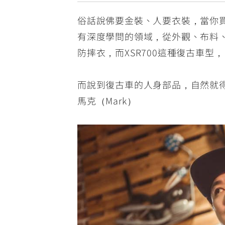
俗話說佛要金裝、人要衣裝，當你
有深度學問的領域，從外觀、布料
防摔衣，而XSR700這種復古車
而說到復古車的人身部品，自然就得提及在
馬克（Mark）