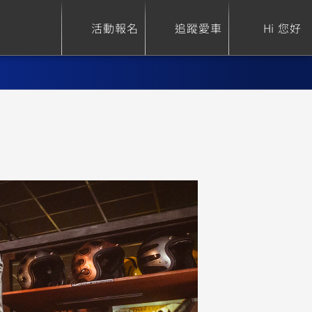
活動報名
追蹤愛車
Hi 您好
ure
Sport Heritage
Family
S
XSR 700
AXIS Z / Zii
550+
125
0
XSR 155
JOG
150
125