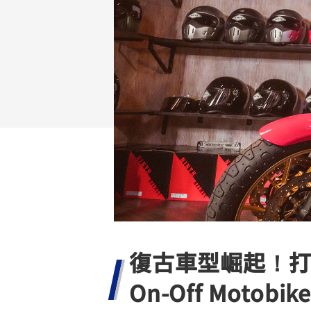
NMAX
YZF-R3
FO
150
251~549
AUGUR
YZF-R15
150
150
復古車型崛起！打造
On-Off Motobike