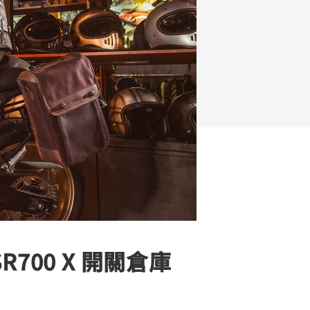
FZ-X
150
700 X 開關倉庫