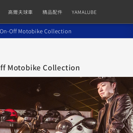
高爾夫球車
精品配件
YAMALUBE
-Off Motobike Collection
依風格
依風格
依排氣量
依排氣量
CUXiE
2.5 kw
Sport
Hyper Naked
Fashion
Advent
 Motobike Collection
GNUS XR
MT-09 Y-AMT
Limi
MT-09
BW'
我的愛車
瀏覽紀錄
150
550+
125
550+
125
GNUS X
MT-07 Y-AMT
Vinoora
MT-07
PW5
125
550+
125
550+
50