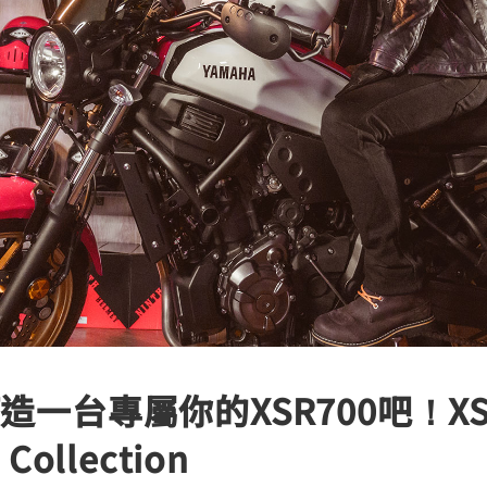
RCE 2.0
MT-03
MT-15
150
251~549
150
RS NEO
125
一台專屬你的XSR700吧！XSR
 Collection