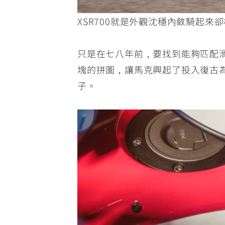
XSR700就是外觀沈穩內斂騎起來
只是在七八年前，要找到能夠匹配
塊的拼圖，讓馬克興起了投入復古
子。