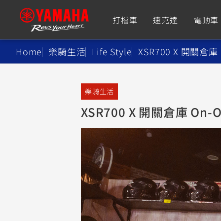
打檔車
速克達
電動車
Home
樂騎生活
Life Style
XSR700 X 開關倉庫 On
追蹤愛車
樂騎生活
Premium
Super Sport
XSR700 X 開關倉庫 On-Off
TMAX
YZF-R9
CY
550+
550+
XMAX
YZF-R7
CY
251~549
550+