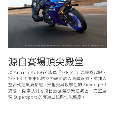
源自賽場頂尖殿堂
以 Yamaha MotoGP 廠車「YZR-M1」為靈感起點，
YZF-R3 將賽車化的空力輪廓融入車體線條，並加入
整合式定風翼點綴，形塑更具攻擊性的 Supersport
姿態。從車頭到尾段皆散發濃厚賽道氛圍，完整展
現 Supersport 的賽道血統與性能態度。