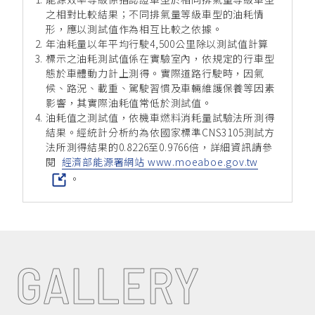
之相對比較結果；不同排氣量等級車型的油耗情
形，應以測試值作為相互比較之依據。
年油耗量以年平均行駛4,500公里除以測試值計算
標示之油耗測試值係在實驗室內，依規定的行車型
態於車體動力計上測得。實際道路行駛時，因氣
候、路況、載重、駕駛習慣及車輛維護保養等因素
影響，其實際油耗值常低於測試值。
油耗值之測試值，依機車燃料消耗量試驗法所測得
結果。經統計分析約為依國家標準CNS3105測試方
法所測得結果的0.8226至0.9766倍，詳細資訊請參
閱
經濟部能源署網站 www.moeaboe.gov.tw
。
GALLERY