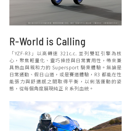
YZF-R3
NMAX
07
07
Y-
251~549
150
550+
FORCE
FZ-X
AMT
2.0
150
550+
YZF-R15
AUGUR
150
R-World is Calling
150
150
「YZF-R3」以高轉速 321c.c. 並列雙缸引擎為核
MT-
MT-
心，聚焦輕量化、靈巧操控與日常實用性，帶來兼
RS NEO
03
15
具熱血與親和力的 Supersport 騎乘體驗。無論是
125
251~549
150
日常通勤、假日山道，或是賽道體驗，R3 都能在性
能張力與舒適感之間取得平衡，以俐落運動的姿
態，從每個角度展現純正 R 系列血統。