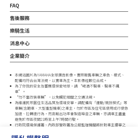
FAQ
售後服務
樂騎生活
消息中心
企業簡介
本網站圖片為YAMAHA全球廣告影像。實際販售車輛之車色、樣式、
配備均符合台灣法規，以實車為主。本影像經數位合成。
為了你我的安全及響應環保愛地球，請 “喝酒不騎車、騎車不飆
車”。
“勿不當改裝車輛”，以免觸犯相關之交通法規。
為維護民眾居住生活品質及環境安寧，請配備有「運動/競技模式」等
車輛(含跑車、大型重型機車)之車主，勿於市區及住宅區使用或行使急
加速、拉轉速行為，而高輸出功率會製造噪音之車輛，亦請車主盡量
避免於市區夜間21時至上午7時間行駛。
行政院環境保護署、內政部警政署及公路監理機關將針對車主擾寧之
行為及製造噪音之車輛加強取締，以維護民眾生活安寧。
台灣山葉機車 關心您