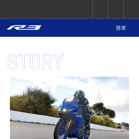
選單
CUXiE
追蹤愛車
依風格
依風格
依排氣量
依排氣量
2.5 kw
品牌故事
STORY
特點
Super
Hyper
Sport
顏色
Premium
Sport
Fashion
Adventure
Family
Sport
Naked
Heritage
購買資訊
選購配件
YZF-R9
TMAX
CYGNUS
MT-
Limi
MT-
BW'S
XSR
AXIS
我的愛車
瀏覽紀錄
規格
XR
09
09
700
Z /
550+
550+
125
125
圖集
Y-
Zii
150
550+
550+
AMT
125
YZF-R7
XMAX
Vinoora
PW50
550+
CYGNUS
XSR
251~549
550+
125
50
X
155
JOG
MT-
MT-
125
150
125