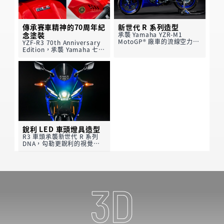
傳承賽車精神的70周年紀
新世代 R 系列造型
念塗裝
承襲 Yamaha YZR-M1
MotoGP® 廠車的流線空力設
YZF-R3 70th Anniversary
計靈感，2026 YZF-R3 以鮮
Edition，承襲 Yamaha 七十
明的 R 系列血統帶來一眼可
年賽車精神與技術傳承，向品
辨的存在感。侵略感十足的前
牌自 1955 年創立以來的榮耀
整流罩勾勒更銳利的車頭輪
歷程致敬。經典白紅 Speed
廓，俐落收束的側整流罩線條
Block 紀念塗裝、金色
則讓整體更緊緻洗鍊；運動化
Yamaha 音叉標誌，以及專
尾段搭載標誌性的 R 系列尾
屬 70th Anniversary
翼，進一步強化跑格與辨識
Edition 銘牌，巧妙融入 R3
度，展現純正 R-Series
俐落緊緻、極具現代感的新世
Supersport 姿態。
代 R 系列造型之中，在傳統
與革新之間取得恰到好處的平
衡，展現 Yamaha 對性能、
銳利 LED 車頭燈具造型
美學與賽道精神始終如一的堅
R3 車頭承襲新世代 R 系列
持。
DNA，勾勒更銳利的視覺表
情；俐落整流罩中整合中央投
射式頭燈，兩側搭配四點式
LED 定位燈，大幅提升辨識
度與現代質感。車頭並採用以
YZR-M1 為靈感的進氣口造
型，下方搭配整合式空氣力學
定風翼點綴，強化賽車化氛圍
與整體造型張力。另採用
LED 尾燈與 LED 方向燈配
置，讓照明風格更一致，展現
洗鍊且具跑格的 Supersport