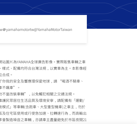
tw
＠yamahamotortw
@YamahaMotorTaiwan
網站圖片為YAMAHA全球廣告影像。實際販售車輛之車
、樣式、配備均符合台灣法規，以實車為主。本影像經
位合成。
了你我的安全及響應環保愛地球，請 “喝酒不騎車、
車不飆車”。
勿不當改裝車輛”，以免觸犯相關之交通法規。
維護民眾居住生活品質及環境安寧，請配備有「運動/
技模式」等車輛(含跑車、大型重型機車)之車主，勿於
區及住宅區使用或行使急加速、拉轉速行為，而高輸出
率會製造噪音之車輛，亦請車主盡量避免於市區夜間21
至上午7時間行駛。
政院環境保護署、內政部警政署及公路監理機關將針對