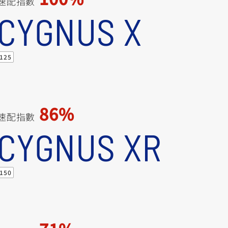
速配指數
RCE 2.0
MT-03
MT-15
CYGNUS X
150
251~549
150
125
RS NEO
125
86%
速配指數
CYGNUS XR
150