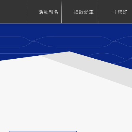
活動報名
追蹤愛車
Hi 您好
ure
Sport Heritage
Family
S
XSR 700
AXIS Z / Zii
550+
125
0
XSR 155
JOG
150
125