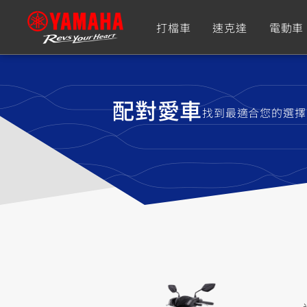
打檔車
速克達
電動車
追蹤愛車
配對愛車
找到最適合您的選擇
Premium
Super Sport
TMAX
YZF-R9
CY
550+
550+
XMAX
YZF-R7
CY
251~549
550+