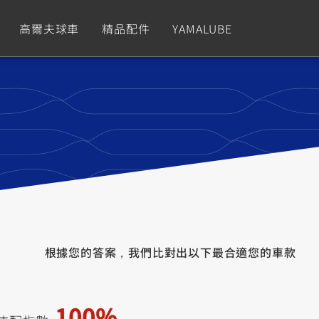
高爾夫球車
精品配件
YAMALUBE
依風格
依風格
依排氣量
依排氣量
CUXiE
2.5 kw
Sport
Hyper Naked
Fashion
Advent
GNUS XR
MT-09 Y-AMT
Limi
MT-09
BW'
我的愛車
瀏覽紀錄
150
550+
125
550+
125
GNUS X
MT-07 Y-AMT
Vinoora
MT-07
PW5
根據您的答案，我們比對出以下最合適您的車款
125
550+
125
550+
50
100%