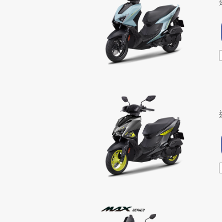
NMAX
YZF-R3
FO
150
251~549
AUGUR
YZF-R15
150
150