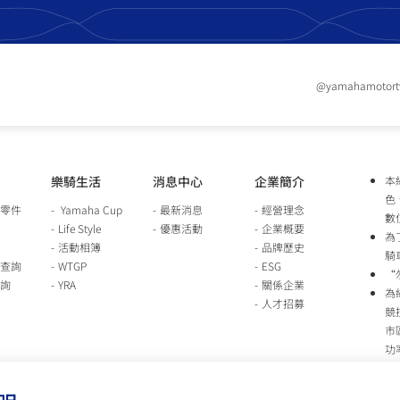
@yamahamotor
樂騎生活
消息中心
企業簡介
本
色
零件
Yamaha Cup
最新消息
經營理念
數
Life Style
優惠活動
企業概要
為
活動相簿
品牌歷史
騎
查詢
WTGP
ESG
“
詢
YRA
關係企業
為
人才招募
競
市
功
時
行