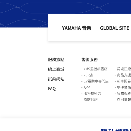
YAMAHA 音樂
GLOBAL SITE
服務據點
售後服務
線上商城
YMS重機旗艦店
認識正廠
YSP店
商品支援
試乘網站
EV電動車專門店
新車問卷
APP
零件價格
FAQ
服務技術力
貨物稅查
原廠保證
召回情報