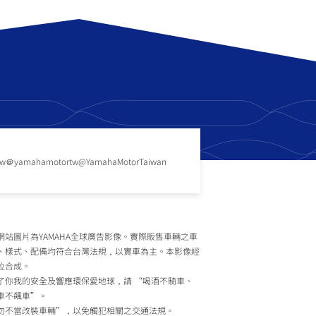
tw
＠yamahamotortw
@YamahaMotorTaiwan
網站圖片為YAMAHA全球廣告影像。實際販售車輛之車
、樣式、配備均符合台灣法規，以實車為主。本影像經
位合成。
了你我的安全及響應環保愛地球，請 “喝酒不騎車、
車不飆車”。
勿不當改裝車輛”，以免觸犯相關之交通法規。