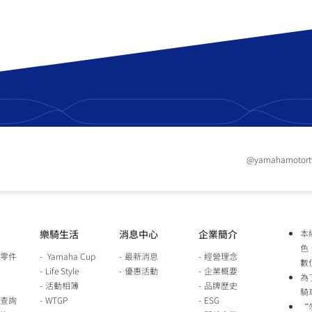
@yamahamotor
樂騎生活
消息中心
企業簡介
本
色
零件
Yamaha Cup
最新消息
經營理念
數
Life Style
優惠活動
企業概要
為
活動相簿
品牌歷史
騎
查詢
WTGP
ESG
“