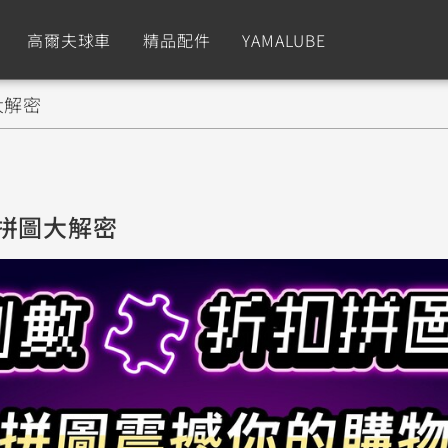
高爾夫球車
精品配件
YAMALUBE
大解密
依風格
依風格
依排氣量
依排氣量
CUXiE
2.5 kw
Sport
Hyper Naked
Fashion
Advent
拼圖大解密
GNUS XR
MT-09 Y-AMT
Limi
MT-09
BW'
我的愛車
瀏覽紀錄
150
550+
125
550+
125
GNUS X
MT-07 Y-AMT
Vinoora
MT-07
PW5
125
550+
125
550+
50