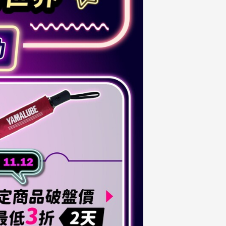
FZ-X
150