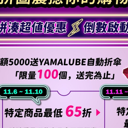
RCE 2.0
MT-03
MT-15
150
251~549
150
RS NEO
125