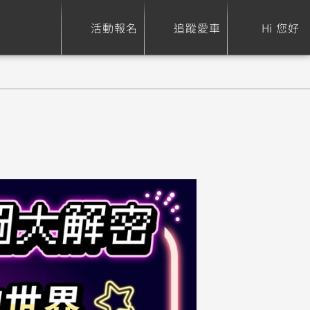
活動報名
追蹤愛車
Hi 您好
ure
Sport Heritage
Family
S
XSR 700
AXIS Z / Zii
550+
125
0
XSR 155
JOG
150
125