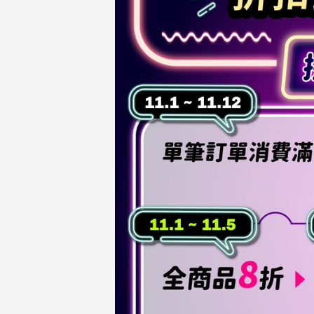
NMAX
YZF-R3
FO
150
251~549
AUGUR
YZF-R15
150
150