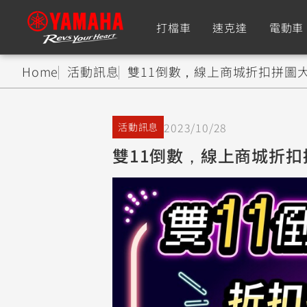
打檔車
速克達
電動車
Home
活動訊息
雙11倒數，線上商城折扣拼圖
追蹤愛車
2023/10/28
活動訊息
Premium
Super Sport
雙11倒數，線上商城折扣
TMAX
YZF-R9
CY
550+
550+
XMAX
YZF-R7
CY
251~549
550+