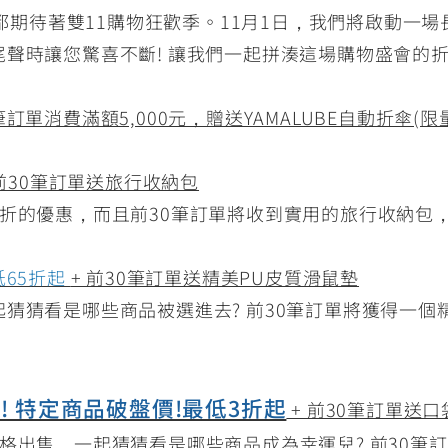
客都期待著雙11購物狂歡季。11月1日，我們將啟動一
聲時讓您驚喜不斷! 讓我們一起拼湊這場購物盛會的
單筆訂單消費滿額5,000元，贈送YAMALUBE自動折傘(限
 前30筆訂單送旅行收納包
折的優惠，而且前30筆訂單將收到實用的旅行收納包
65折起
+ 前30筆訂單送精美PU皮質滑鼠墊
猜猜看是哪些商品被選進去? 前30筆訂單將獲得一個
!! 特定商品破盤價!最低3折起
+ 前30筆訂單送
格出售，一起猜猜看是哪些商品成為幸運兒? 前30筆