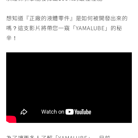
YZF-R3
NMAX
07
07
Y-
251~549
150
550+
想知道『正廠的液體零件』是如何被開發出來的
FORCE
FZ-X
AMT
嗎？這支影片將帶您一窺「YAMALUBE」的秘
2.0
150
550+
辛！
YZF-R15
AUGUR
150
150
150
MT-
MT-
RS NEO
03
15
125
251~549
150
為了讓更多人了解「YAMALUBE」，目前