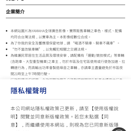
企業簡介
本網站圖片為YAMAHA全球廣告影像。實際販售車輛之車色、樣式、配備
均符合台灣法規，以實車為主。本影像經數位合成。
為了你我的安全及響應環保愛地球，請 “喝酒不騎車、騎車不飆車”。
“勿不當改裝車輛”，以免觸犯相關之交通法規。
為維護民眾居住生活品質及環境安寧，請配備有「運動/競技模式」等車輛
(含跑車、大型重型機車)之車主，勿於市區及住宅區使用或行使急加速、拉
轉速行為，而高輸出功率會製造噪音之車輛，亦請車主盡量避免於市區夜
間21時至上午7時間行駛。
行政院環境保護署、內政部警政署及公路監理機關將針對車主擾寧之行為
及製造噪音之車輛加強取締，以維護民眾生活安寧。
隱私權聲明
台灣山葉機車 關心您
本公司網站隱私權政策己更新，請至【
使用版權說
使用版權說明
隱私權政策
交通安全入口網
明
】閱覽並同意新版權政策。
若您末點選【同
✉ 聯繫客服
☏ 免付費客服專線: 0800-631-680
意】，而繼續使用本網站，則視為您已同意新版隱
每週一 ~ 五 08:00~12:10 / 13:00~16:40(國定假日與公司假日除外)