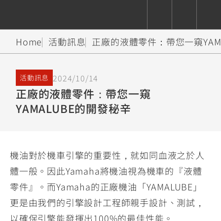
Home
活動訊息
正廠的液體零件：帶您一窺YAM
CUXiE
追蹤愛車
依風格
依風格
依排氣量
依排氣量
2.5 kw
2024/10/14
活動訊息
Super
Hyper
Sport
正廠的液體零件：帶您一窺
Premium
Sport
Fashion
Adventure
Family
Sport
Naked
Heritage
YAMALUBE的開發秘辛
YZF-R9
TMAX
CYGNUS
MT-
Limi
MT-
BW'S
XSR
AXIS
我的愛車
瀏覽紀錄
XR
09
09
700
Z /
550+
550+
125
125
Y-
Zii
150
550+
550+
機油對於機車引擎的重要性，就如同血液之於人
AMT
125
體一般。因此Yamaha將機油視為機車的『液體
YZF-R7
XMAX
Vinoora
PW50
550+
零件』。而Yamaha的正廠機油「YAMALUBE」
CYGNUS
XSR
251~549
550+
125
50
X
155
JOG
更是由我們的引擎設計工程師親手設計、測試，
MT-
MT-
125
150
125
以確保引擎能發揮出100%的最佳性能。