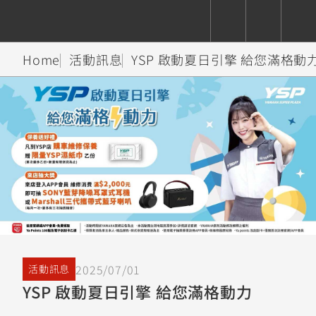
Home
活動訊息
YSP 啟動夏日引擎 給您滿格動
CUXiE
追蹤愛車
依風格
依風格
依排氣量
依排氣量
2.5 kw
Super
Hyper
Sport
Premium
Sport
Fashion
Adventure
Family
Sport
Naked
Heritage
YZF-R9
TMAX
CYGNUS
MT-
Limi
MT-
BW'S
XSR
AXIS
我的愛車
瀏覽紀錄
XR
09
09
700
Z /
550+
550+
125
125
Y-
Zii
150
550+
550+
AMT
125
YZF-R7
XMAX
Vinoora
PW50
550+
CYGNUS
XSR
2025/07/01
活動訊息
251~549
550+
125
50
X
155
JOG
YSP 啟動夏日引擎 給您滿格動力
MT-
MT-
125
150
125