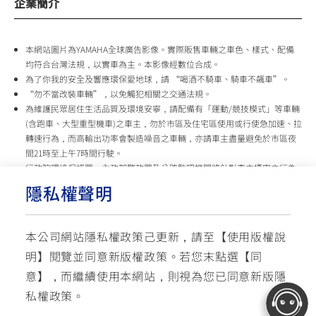
企業簡介
本網站圖片為YAMAHA全球廣告影像。實際販售車輛之車色、樣式、配備
均符合台灣法規，以實車為主。本影像經數位合成。
為了你我的安全及響應環保愛地球，請 “喝酒不騎車、騎車不飆車”。
“勿不當改裝車輛”，以免觸犯相關之交通法規。
為維護民眾居住生活品質及環境安寧，請配備有「運動/競技模式」等車輛
(含跑車、大型重型機車)之車主，勿於市區及住宅區使用或行使急加速、拉
轉速行為，而高輸出功率會製造噪音之車輛，亦請車主盡量避免於市區夜
間21時至上午7時間行駛。
行政院環境保護署、內政部警政署及公路監理機關將針對車主擾寧之行為
及製造噪音之車輛加強取締，以維護民眾生活安寧。
隱私權聲明
台灣山葉機車 關心您
本公司網站隱私權政策己更新，請至【
使用版權說
使用版權說明
隱私權政策
交通安全入口網
明
】閱覽並同意新版權政策。
若您末點選【同
✉ 聯繫客服
☏ 免付費客服專線: 0800-631-680
意】，而繼續使用本網站，則視為您已同意新版隱
每週一 ~ 五 08:00~12:10 / 13:00~16:40(國定假日與公司假日除外)
© YAMAHA MOTOR TAIWAN CO., LTD. All Rights Reserved.
私權政策。