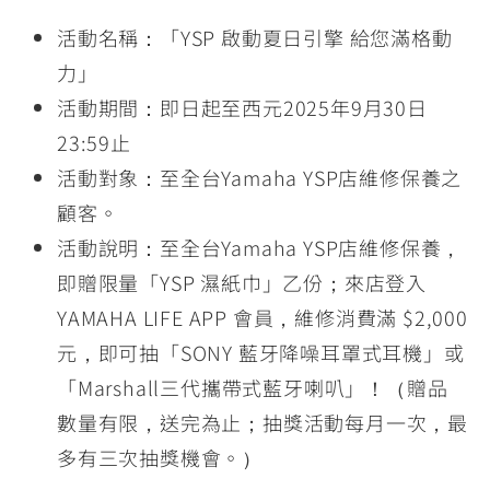
活動名稱：「YSP 啟動夏日引擎 給您滿格動
力」
活動期間：即日起至西元2025年9月30日
23:59止
活動對象：至全台Yamaha YSP店維修保養之
顧客。
活動說明：至全台Yamaha YSP店維修保養，
即贈限量「YSP 濕紙巾」乙份；來店登入
YAMAHA LIFE APP 會員，維修消費滿 $2,000
元，即可抽「SONY 藍牙降噪耳罩式耳機」或
「Marshall三代攜帶式藍牙喇叭」！（贈品
數量有限，送完為止；抽獎活動每月一次，最
多有三次抽獎機會。）