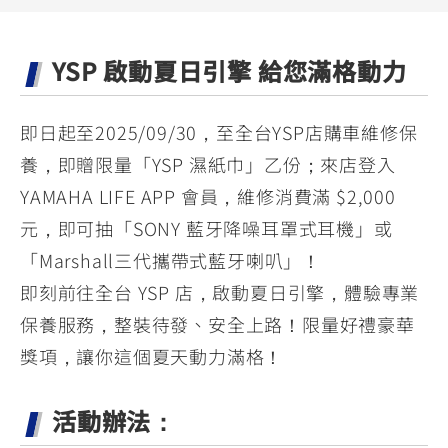
YZF-R3
NMAX
07
07
Y-
251~549
150
550+
YSP 啟動夏日引擎 給您滿格動力
FORCE
FZ-X
AMT
2.0
150
550+
YZF-R15
AUGUR
150
即日起至2025/09/30，至全台YSP店購車維修保
150
150
養，即贈限量「YSP 濕紙巾」乙份；來店登入
MT-
MT-
YAMAHA LIFE APP 會員，維修消費滿 $2,000
RS NEO
03
15
元，即可抽「SONY 藍牙降噪耳罩式耳機」或
125
251~549
150
「Marshall三代攜帶式藍牙喇叭」！
即刻前往全台 YSP 店，啟動夏日引擎，體驗專業
保養服務，整裝待發、安全上路！限量好禮豪華
獎項，讓你這個夏天動力滿格！
活動辦法：