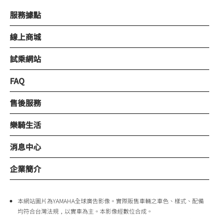
服務據點
線上商城
試乘網站
FAQ
售後服務
樂騎生活
消息中心
企業簡介
本網站圖片為YAMAHA全球廣告影像。實際販售車輛之車色、樣式、配備
均符合台灣法規，以實車為主。本影像經數位合成。