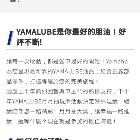
YZF-R3
NMAX
07
07
Y-
251~549
150
550+
FORCE
FZ-X
AMT
YAMALUBE是你最好的朋油！好
2.0
150
550+
YZF-R15
AUGUR
評不斷!
150
150
150
MT-
MT-
讓每一次啟動，都是愛車最好的開始！Yamaha
RS NEO
03
15
為您呈現最可靠的YAMALUBE油品，結合正廠部
125
251~549
150
品零件，打造專屬於您的完美旅程。
因應上半年熱烈回響與車主們的熱情支持，下半
年YAMALUBE月月抽玩樂活動決定好評延續，繼
續陪伴您一路精彩！月月抽大獎，讓幸福一路延
續，還等什麼？現在就是參加的最佳時機！