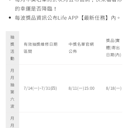
的幸運是否降臨！
每波獎品資訊公布Life APP【最新任務】內。
抽
獎品(實
獎
有效抽獎維修日期
中獎名單官網
體)寄出
活
區間
公佈
日期(內)
動
月
月
抽
7/14(一)~7/31(四)
8/11(一)15:00
8/18(一)
第
六
波
月
月