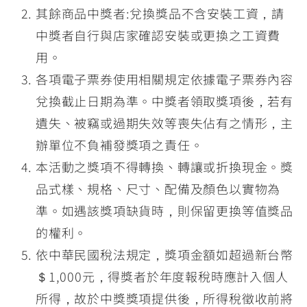
其餘商品中獎者:兌換獎品不含安裝工資，請
中獎者自行與店家確認安裝或更換之工資費
用。
各項電子票券使用相關規定依據電子票券內容
兌換截止日期為準。中獎者領取獎項後，若有
遺失、被竊或過期失效等喪失佔有之情形，主
辦單位不負補發獎項之責任。
本活動之獎項不得轉換、轉讓或折換現金。獎
品式樣、規格、尺寸、配備及顏色以實物為
準。如遇該獎項缺貨時，則保留更換等值獎品
的權利。
依中華民國稅法規定，獎項金額如超過新台幣
＄1,000元，得獎者於年度報稅時應計入個人
所得，故於中獎獎項提供後，所得稅徵收前將