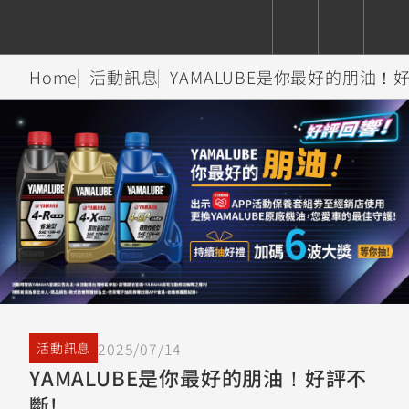
Home
活動訊息
YAMALUBE是你最好的朋油！
CUXiE
追蹤愛車
依風格
依風格
依排氣量
依排氣量
2.5 kw
Super
Hyper
Sport
Premium
Sport
Fashion
Adventure
Family
Sport
Naked
Heritage
YZF-R9
TMAX
CYGNUS
MT-
Limi
MT-
BW'S
XSR
AXIS
我的愛車
瀏覽紀錄
XR
09
09
700
Z /
550+
550+
125
125
Y-
Zii
150
550+
550+
AMT
125
YZF-R7
XMAX
Vinoora
PW50
550+
CYGNUS
XSR
2025/07/14
活動訊息
251~549
550+
125
50
X
155
JOG
YAMALUBE是你最好的朋油！好評不
MT-
MT-
斷!
125
150
125