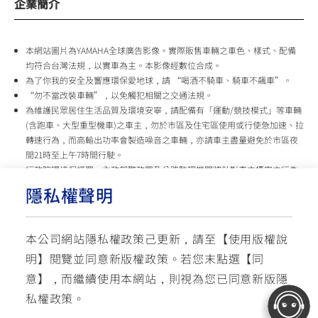
企業簡介
本網站圖片為YAMAHA全球廣告影像。實際販售車輛之車色、樣式、配備
均符合台灣法規，以實車為主。本影像經數位合成。
為了你我的安全及響應環保愛地球，請 “喝酒不騎車、騎車不飆車”。
“勿不當改裝車輛”，以免觸犯相關之交通法規。
為維護民眾居住生活品質及環境安寧，請配備有「運動/競技模式」等車輛
(含跑車、大型重型機車)之車主，勿於市區及住宅區使用或行使急加速、拉
轉速行為，而高輸出功率會製造噪音之車輛，亦請車主盡量避免於市區夜
間21時至上午7時間行駛。
行政院環境保護署、內政部警政署及公路監理機關將針對車主擾寧之行為
及製造噪音之車輛加強取締，以維護民眾生活安寧。
隱私權聲明
台灣山葉機車 關心您
本公司網站隱私權政策己更新，請至【
使用版權說
使用版權說明
隱私權政策
交通安全入口網
明
】閱覽並同意新版權政策。
若您末點選【同
✉ 聯繫客服
☏ 免付費客服專線: 0800-631-680
意】，而繼續使用本網站，則視為您已同意新版隱
每週一 ~ 五 08:00~12:10 / 13:00~16:40(國定假日與公司假日除外)
© YAMAHA MOTOR TAIWAN CO., LTD. All Rights Reserved.
私權政策。