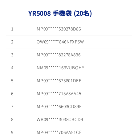
YR5008 手機袋 (20名)
1
MP09*****530278D86
2
OW09*****846NFXFSW
3
MP09*****82278A836
4
NM09*****163VUBQHY
5
MP09*****673801DEF
6
MP09*****715A3AA45
7
MP09*****6603CD89F
8
WB09*****3038CBCD9
9
MP09*****706AA51CE