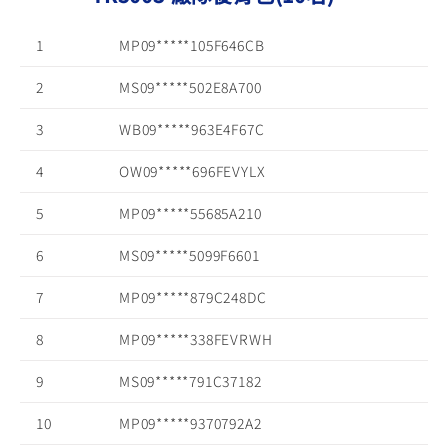
1
MP09*****105F646CB
2
MS09*****502E8A700
3
WB09*****963E4F67C
4
OW09*****696FEVYLX
5
MP09*****55685A210
6
MS09*****5099F6601
7
MP09*****879C248DC
8
MP09*****338FEVRWH
9
MS09*****791C37182
10
MP09*****9370792A2