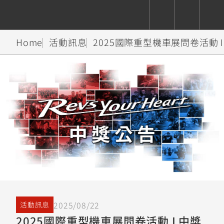
Home
活動訊息
2025國際重型機車展問卷活動 
CUXiE
追蹤愛車
依風格
依風格
依排氣量
依排氣量
2.5 kw
Super
Hyper
Sport
Premium
Sport
Fashion
Adventure
Family
Sport
Naked
Heritage
YZF-R9
TMAX
CYGNUS
MT-
Limi
MT-
BW'S
XSR
AXIS
我的愛車
瀏覽紀錄
XR
09
09
700
Z /
550+
550+
125
125
Y-
Zii
150
550+
550+
AMT
125
YZF-R7
XMAX
Vinoora
PW50
550+
CYGNUS
XSR
251~549
550+
125
50
X
155
JOG
2025/08/22
活動訊息
MT-
MT-
2025國際重型機車展問卷活動 I 中獎
125
150
125