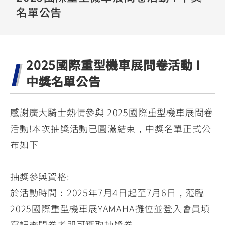
YZF-R3
NMAX
07
07
名單公告
Y-
251~549
150
550+
FORCE
FZ-X
AMT
2.0
150
550+
2025國際重型機車展問卷活動 I
YZF-R15
AUGUR
150
中獎名單公告
150
150
MT-
MT-
RS NEO
03
15
感謝廣大騎士熱情參與 2025國際重型機車展問卷
125
251~549
150
活動!本次抽獎活動已圓滿結束，中獎名單正式公
布如下
抽獎參與資格:
於活動時間：2025年7月4日起至7月6日，蒞臨
2025國際重型機車展YAMAHA攤位並登入會員填
寫調查問卷者即可獲取抽獎卷