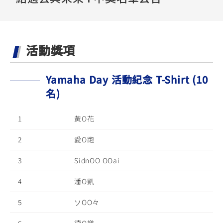
YZF-R3
NMAX
07
07
Y-
251~549
150
550+
FORCE
FZ-X
AMT
活動獎項
2.0
150
550+
YZF-R15
AUGUR
150
150
150
Yamaha Day 活動紀念 T-Shirt (10
MT-
MT-
名)
RS NEO
03
15
1
黃O花
125
251~549
150
2
愛O跑
3
SidnOO OOai
4
潘O凱
5
ソOO々