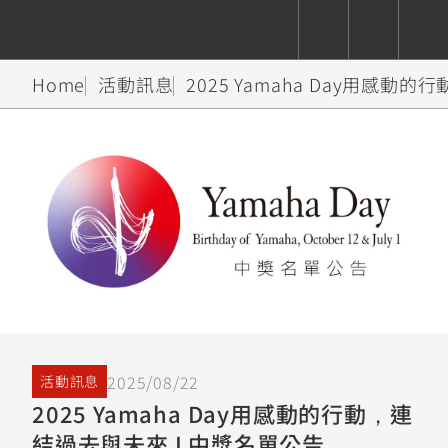
Home
活動訊息
2025 Yamaha Day用感動
CUXiE
追蹤愛車
依風格
依風格
依排氣量
依排氣量
2.5 kw
Super
Hyper
Sport
Premium
Sport
Fashion
Adventure
Family
Sport
Naked
Heritage
YZF-R9
TMAX
CYGNUS
MT-
Limi
MT-
BW'S
XSR
AXIS
我的愛車
瀏覽紀錄
XR
09
09
700
Z /
550+
550+
125
125
Y-
Zii
150
550+
550+
AMT
125
YZF-R7
XMAX
Vinoora
PW50
550+
CYGNUS
XSR
2025/08/22
活動訊息
251~549
550+
125
50
X
155
JOG
2025 Yamaha Day用感動的行動，連
MT-
MT-
結過去與未來 I 中獎名單公告
125
150
125