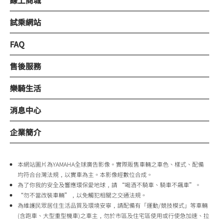
線上商城
試乘網站
FAQ
售後服務
樂騎生活
消息中心
企業簡介
本網站圖片為YAMAHA全球廣告影像。實際販售車輛之車色、樣式、配備
均符合台灣法規，以實車為主。本影像經數位合成。
為了你我的安全及響應環保愛地球，請 “喝酒不騎車、騎車不飆車”。
“勿不當改裝車輛”，以免觸犯相關之交通法規。
為維護民眾居住生活品質及環境安寧，請配備有「運動/競技模式」等車輛
(含跑車、大型重型機車)之車主，勿於市區及住宅區使用或行使急加速、拉