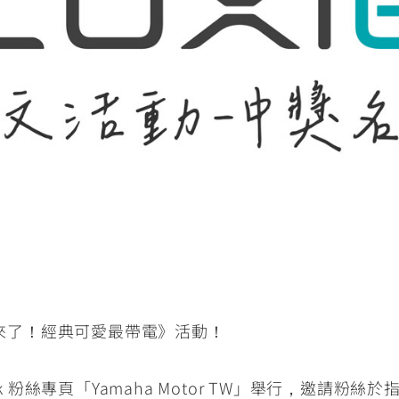
RCE 2.0
MT-03
MT-15
150
251~549
150
RS NEO
125
回來了！經典可愛最帶電》活動！
k 粉絲專頁「Yamaha Motor TW」舉行，邀請粉絲於