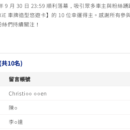
5 年 9 月 30 日 23:59 順利落幕，吸引眾多車主
iE 車牌造型悠遊卡】的 10 位幸運得主。感謝所有
粉絲們持續關注！
(共10名)
留言帳號
Christi○○ ○○en
陳○
李○達