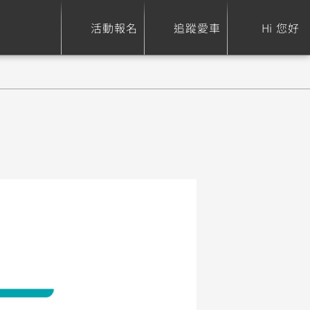
活動報名
追蹤愛車
Hi 您好
ure
Sport Heritage
Family
S
XSR 700
AXIS Z / Zii
550+
125
0
XSR 155
JOG
150
125