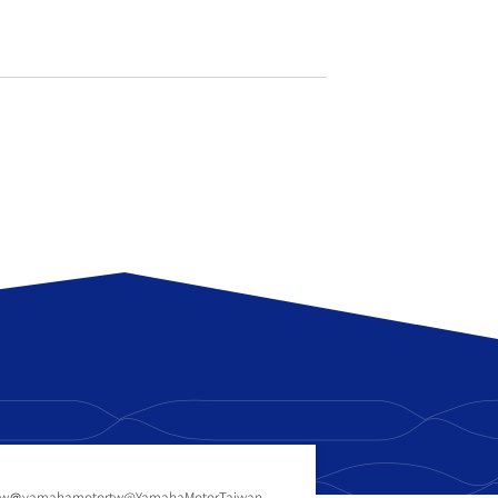
tw
＠yamahamotortw
@YamahaMotorTaiwan