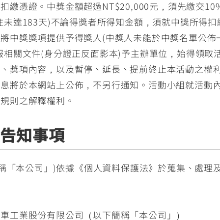
繳憑證。中獎金額超過NT$20,000元，須先繳交1
住未達183天)不論得獎者所得知金額，須就中獎所得扣
將中獎獎項提供予得獎人(中獎人未能於中獎名單公佈
報相關文件(身分證正反面影本)予主辦單位，始得領取
法、獎項內容，以及暫停、延長、提前終止本活動之權
訊息將於本網站上公佈，不另行通知。活動小組就活動
動規則之解釋權利。
應告知事項
稱「本公司」)依據《個人資料保護法》於蒐集、處理
機車工業股份有限公司（以下簡稱「本公司」）