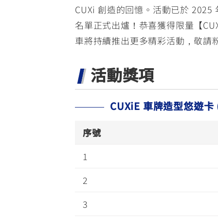
CUXi 創造的回憶。活動已於 202
名單正式出爐！恭喜獲得限量【CUX
車將持續推出更多精彩活動，敬請
活動獎項
CUXiE 車牌造型悠遊卡 
序號
1
2
3