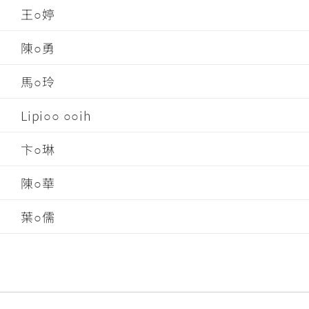
王○婷
陳○勇
馬○玲
Lipi○○ ○○ih
卞○琳
陳○華
葉○儒