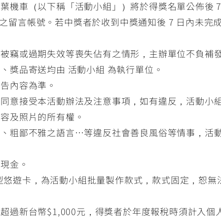
葉機車（以下稱「活動小組」）將於得獎名單公佈後 7
中獎者之留言帳號。若中獎者於收到中獎通知後 7 日內未
、被竊或過期失效等喪失佔有之情形，主辦單位不負補
、獎品寄送均由 活動小組 為執行單位。
公告內容為準。
即同意接受本活動辦法及注意事項，如有違反，活動小
內容及照片的所有權。
化、粗鄙不雅之語言…等違反社會善良風俗等情事，活
換現金。
車牌造型悠遊卡，為活動小組批量製作款式，款式固定，恕
超過新台幣$1,000元，得獎者於年度報稅時須計入