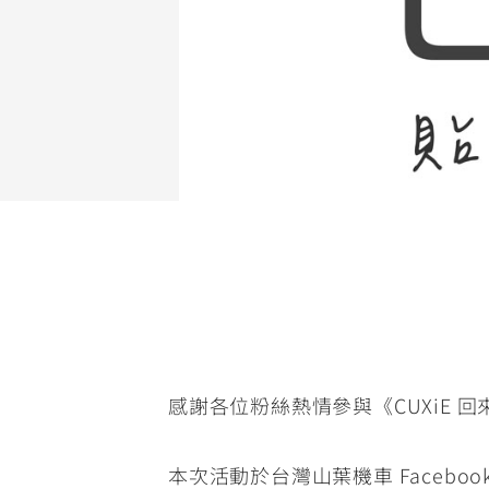
NMAX
YZF-R3
FO
150
251~549
AUGUR
YZF-R15
150
150
感謝各位粉絲熱情參與《CUXiE 
本次活動於台灣山葉機車 Faceboo