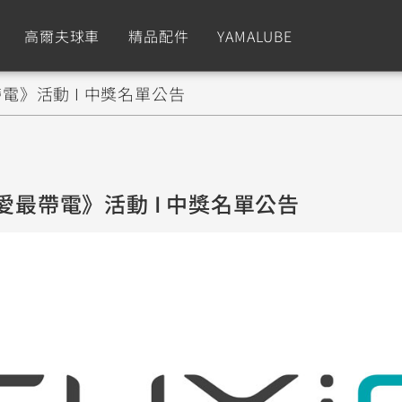
高爾夫球車
精品配件
YAMALUBE
帶電》活動 I 中獎名單公告
依風格
依風格
依排氣量
依排氣量
CUXiE
2.5 kw
Sport
Hyper Naked
Fashion
Advent
可愛最帶電》活動 I 中獎名單公告
GNUS XR
MT-09 Y-AMT
Limi
MT-09
BW'
我的愛車
瀏覽紀錄
150
550+
125
550+
125
GNUS X
MT-07 Y-AMT
Vinoora
MT-07
PW5
125
550+
125
550+
50