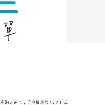
FZ-X
150
指定貼文留言，分享最想與 CUXiE 或