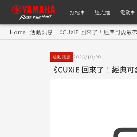
打檔車
速克達
電動車
Home
活動訊息
《CUXiE 回來了！經典可愛最
追蹤愛車
2025/10/20
活動訊息
Premium
Super Sport
《CUXiE 回來了！經典
TMAX
YZF-R9
CY
550+
550+
XMAX
YZF-R7
CY
251~549
550+