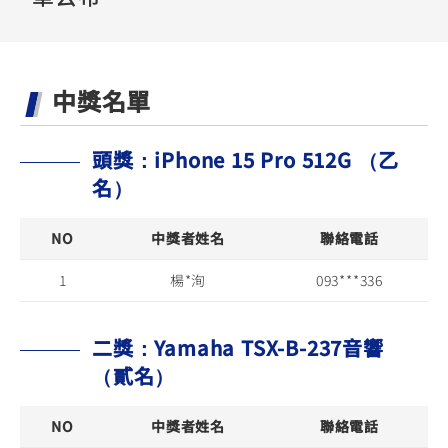
YZF-R3
NMAX
07
07
Y-
251~549
150
550+
FORCE
FZ-X
AMT
中獎名單
2.0
150
550+
YZF-R15
AUGUR
150
150
150
頭獎：iPhone 15 Pro 512G （乙
MT-
MT-
名）
RS NEO
03
15
NO
中獎者姓名
125
聯絡電話
251~549
150
1
楊*洵
093***336
二獎：Yamaha TSX-B-237音響
（貳名）
NO
中獎者姓名
聯絡電話