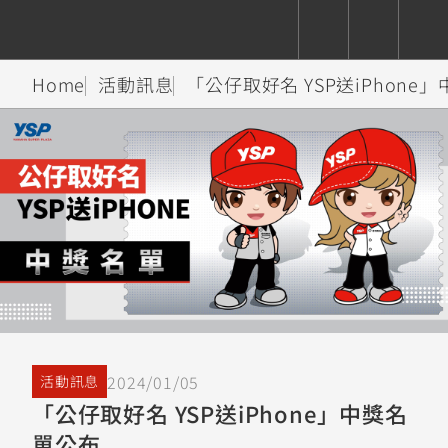
Home
活動訊息
「公仔取好名 YSP送iPhone
CUXiE
追蹤愛車
依風格
依風格
依排氣量
依排氣量
2.5 kw
Super
Hyper
Sport
Premium
Sport
Fashion
Adventure
Family
Sport
Naked
Heritage
YZF-R9
TMAX
CYGNUS
MT-
Limi
MT-
BW'S
XSR
AXIS
我的愛車
瀏覽紀錄
XR
09
09
700
Z /
550+
550+
125
125
Y-
Zii
150
550+
550+
AMT
125
YZF-R7
XMAX
Vinoora
PW50
550+
CYGNUS
XSR
2024/01/05
活動訊息
251~549
550+
125
50
X
155
JOG
「公仔取好名 YSP送iPhone」中獎名
MT-
MT-
單公布
125
150
125