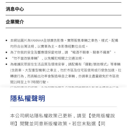
消息中心
企業簡介
本網站圖片為YAMAHA全球廣告影像。實際販售車輛之車色、樣式、配備
均符合台灣法規，以實車為主。本影像經數位合成。
為了你我的安全及響應環保愛地球，請 “喝酒不騎車、騎車不飆車”。
“勿不當改裝車輛”，以免觸犯相關之交通法規。
為維護民眾居住生活品質及環境安寧，請配備有「運動/競技模式」等車輛
(含跑車、大型重型機車)之車主，勿於市區及住宅區使用或行使急加速、拉
轉速行為，而高輸出功率會製造噪音之車輛，亦請車主盡量避免於市區夜
間21時至上午7時間行駛。
行政院環境保護署、內政部警政署及公路監理機關將針對車主擾寧之行為
及製造噪音之車輛加強取締，以維護民眾生活安寧。
隱私權聲明
台灣山葉機車 關心您
本公司網站隱私權政策己更新，請至【
使用版權說
使用版權說明
隱私權政策
交通安全入口網
明
】閱覽並同意新版權政策。
若您末點選【同
✉ 聯繫客服
☏ 免付費客服專線: 0800-631-680