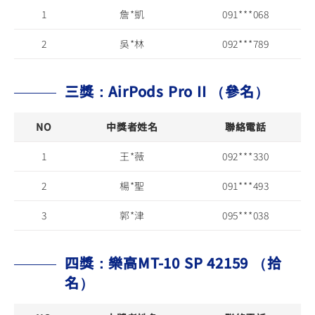
1
詹*凱
091***068
2
吳*林
092***789
三獎：AirPods Pro II （參名）
NO
中獎者姓名
聯絡電話
1
王*薇
092***330
2
楊*聖
091***493
3
郭*津
095***038
四獎：樂高MT-10 SP 42159 （拾
名）