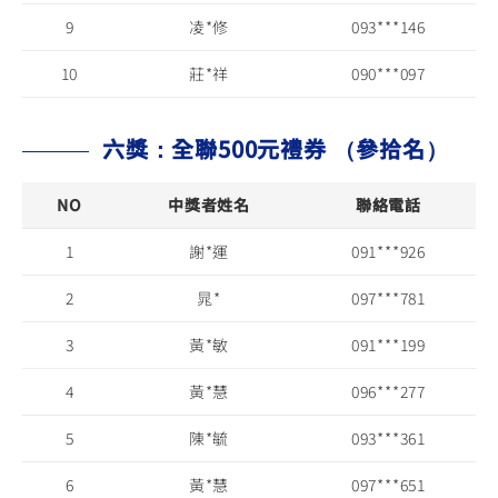
9
凌*修
093***146
10
莊*祥
090***097
六獎：全聯500元禮券 （參拾名）
NO
中獎者姓名
聯絡電話
1
謝*運
091***926
2
晁*
097***781
3
黃*敏
091***199
4
黃*慧
096***277
5
陳*毓
093***361
6
黃*慧
097***651