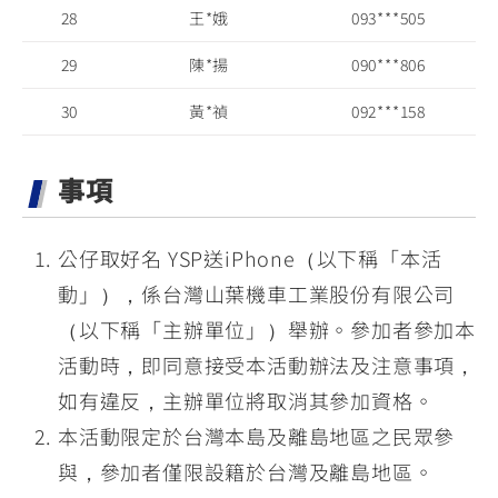
28
王*娥
093***505
29
陳*揚
090***806
30
黃*禎
092***158
事項
公仔取好名 YSP送iPhone（以下稱「本活
動」），係台灣山葉機車工業股份有限公司
（以下稱「主辦單位」）舉辦。參加者參加本
活動時，即同意接受本活動辦法及注意事項，
如有違反，主辦單位將取消其參加資格。
本活動限定於台灣本島及離島地區之民眾參
與，參加者僅限設籍於台灣及離島地區。