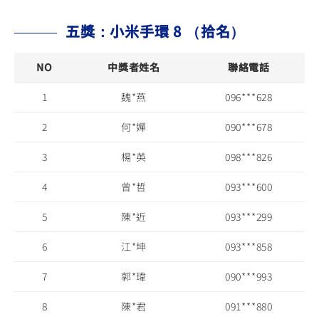
五獎：小米手環 8 （拾名）
NO
中獎者姓名
聯絡電話
1
魏*燕
096***628
2
何*嬋
090***678
3
楊*英
098***826
4
曾*哲
093***600
5
陳*近
093***299
6
江*坤
093***858
7
郭*瑋
090***993
8
陳*君
091***880