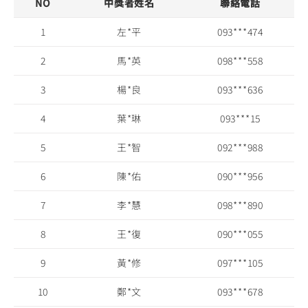
NO
中獎者姓名
聯絡電話
1
左*平
093***474
2
馬*英
098***558
3
楊*良
093***636
4
葉*琳
093***15
5
王*智
092***988
6
陳*佑
090***956
7
李*慧
098***890
8
王*復
090***055
9
黃*修
097***105
10
鄭*文
093***678