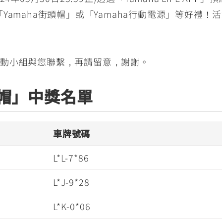
amaha街頭帽」或「Yamaha行動電源」等好禮！活動
會有活動小組與您聯繫，再請留意，謝謝。
安全帽」中獎名單
車牌號碼
L*L-7*86
L*J-9*28
L*K-0*06