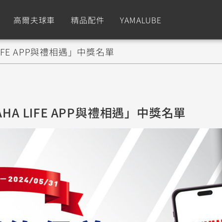
高爾夫球車
精品配件
YAMALUBE
IFE APP與禮相遇」中獎名單
依風格
依風格
依排氣量
依排氣量
CUXiE
2.5 kw
Sport
Hyper Naked
Fashion
Advent
HA LIFE APP與禮相遇」中獎名單
GNUS XR
MT-09 Y-AMT
Limi
MT-09
BW'
我的愛車
瀏覽紀錄
150
550+
125
550+
125
GNUS X
MT-07 Y-AMT
Vinoora
MT-07
PW5
125
550+
125
550+
50