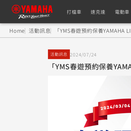
打檔車
速克達
電動車
Home
活動訊息
「YMS春遊預約保養YAMAHA L
追蹤愛車
2024/07/24
活動訊息
Premium
Super Sport
「YMS春遊預約保養YAMA
TMAX
YZF-R9
CY
550+
550+
XMAX
YZF-R7
CY
251~549
550+