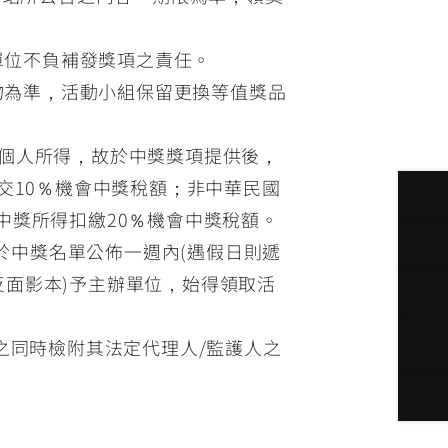
單位不負補發獎項之責任。
物為準，活動小組保留更換等值獎品
入個人所得，故於中獎獎項提供後，
繳交10％機會中獎稅額；非中華民國
中獎所得扣繳20％機會中獎稅額。
於中獎名單公佈一週內(遇假日則遞
反面影本)予主辦單位，始得領取活
換之同時檢附其法定代理人/監護人之