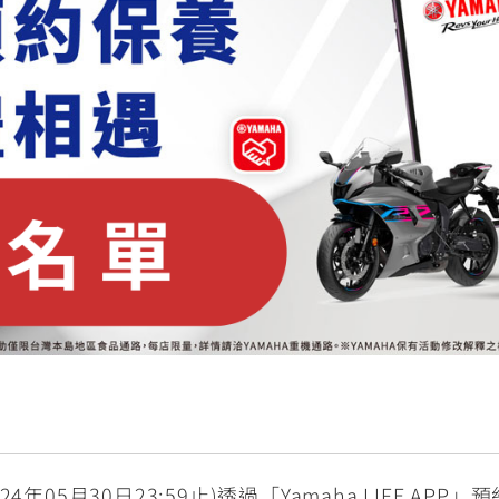
RCE 2.0
MT-03
MT-15
150
251~549
150
RS NEO
125
24年05月30日23:59止)透過「Yamaha LIFE APP