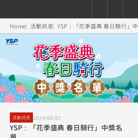
Home
活動訊息
YSP：「花季盛典 春日騎行」
CUXiE
追蹤愛車
依風格
依風格
依排氣量
依排氣量
2.5 kw
Super
Hyper
Sport
Premium
Sport
Fashion
Adventure
Family
Sport
Naked
Heritage
YZF-R9
TMAX
CYGNUS
MT-
Limi
MT-
BW'S
XSR
AXIS
我的愛車
瀏覽紀錄
XR
09
09
700
Z /
550+
550+
125
125
Y-
Zii
150
550+
550+
AMT
125
YZF-R7
XMAX
Vinoora
PW50
550+
CYGNUS
XSR
2024/08/07
活動訊息
251~549
550+
125
50
X
155
JOG
YSP：「花季盛典 春日騎行」中獎名
MT-
MT-
單
125
150
125