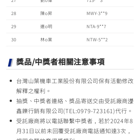
27
劉o偉
713-**S
28
陳o昇
MWY-3**9
29
連o明
NTA-9**7
30
林o業
NTW-5**2
獎品/中獎者相關注意事項
台灣山葉機車工業股份有限公司保有活動修改
解釋之權利。
抽獎、中獎者連絡、獎品寄送交由受託廠商濴
鑫鑠行銷有限公司(TEL:0979-723161)代行。
受託廠商將以電話聯繫中獎者，若於2024年8
月31日以前未回覆受託廠商電話通知達3次，