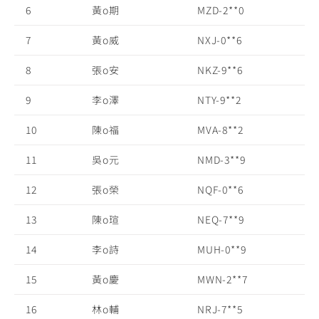
6
黃o期
MZD-2**0
7
黃o威
NXJ-0**6
8
張o安
NKZ-9**6
9
李o澤
NTY-9**2
10
陳o福
MVA-8**2
11
吳o元
NMD-3**9
12
張o榮
NQF-0**6
13
陳o瑄
NEQ-7**9
14
李o詩
MUH-0**9
15
黃o慶
MWN-2**7
16
林o輔
NRJ-7**5