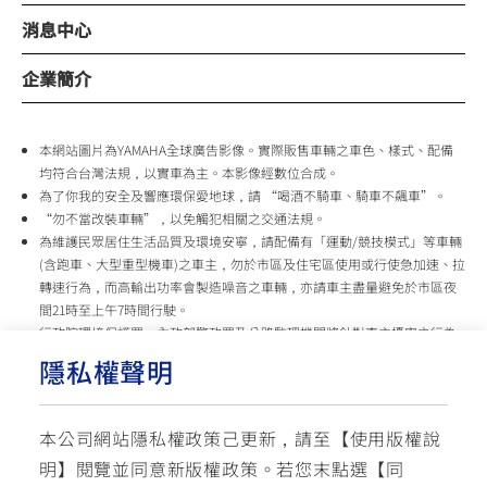
消息中心
企業簡介
本網站圖片為YAMAHA全球廣告影像。實際販售車輛之車色、樣式、配備
均符合台灣法規，以實車為主。本影像經數位合成。
為了你我的安全及響應環保愛地球，請 “喝酒不騎車、騎車不飆車”。
“勿不當改裝車輛”，以免觸犯相關之交通法規。
為維護民眾居住生活品質及環境安寧，請配備有「運動/競技模式」等車輛
(含跑車、大型重型機車)之車主，勿於市區及住宅區使用或行使急加速、拉
轉速行為，而高輸出功率會製造噪音之車輛，亦請車主盡量避免於市區夜
間21時至上午7時間行駛。
行政院環境保護署、內政部警政署及公路監理機關將針對車主擾寧之行為
及製造噪音之車輛加強取締，以維護民眾生活安寧。
隱私權聲明
台灣山葉機車 關心您
本公司網站隱私權政策己更新，請至【
使用版權說
使用版權說明
隱私權政策
交通安全入口網
明
】閱覽並同意新版權政策。
若您末點選【同
✉ 聯繫客服
☏ 免付費客服專線: 0800-631-680