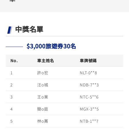
YZF-R3
NMAX
07
07
Y-
251~549
150
550+
FORCE
FZ-X
AMT
中獎名單
2.0
150
550+
YZF-R15
AUGUR
150
150
150
$3,000旅遊券30名
MT-
MT-
RS NEO
03
15
No.
車主姓名
車牌號碼
125
251~549
150
1
許o宏
NLT-0**8
2
汪o城
NDB-7**3
3
王o業
NTC-5**6
4
簡o庭
MGX-3**5
5
林o菁
NTB-1**7