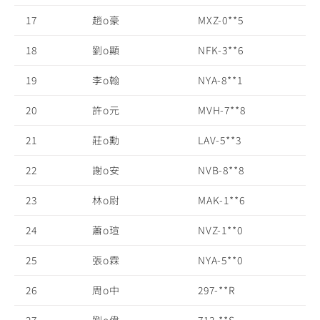
17
趙o豪
MXZ-0**5
18
劉o顯
NFK-3**6
19
李o翰
NYA-8**1
20
許o元
MVH-7**8
21
莊o勳
LAV-5**3
22
謝o安
NVB-8**8
23
林o尉
MAK-1**6
24
蕭o瑄
NVZ-1**0
25
張o霖
NYA-5**0
26
周o中
297-**R