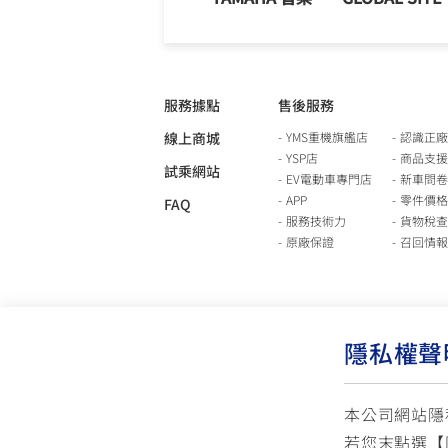
服務據點
售後服務
線上商城
YMS重機旗艦店
認識正廠
YSP店
商品支援
試乘網站
EV電動車專門店
新車問卷
APP
零件價格
FAQ
服務技術力
貨物稅查
原廠保證
召回情報
隱私權聲
本公司網站隱
若您末點選【