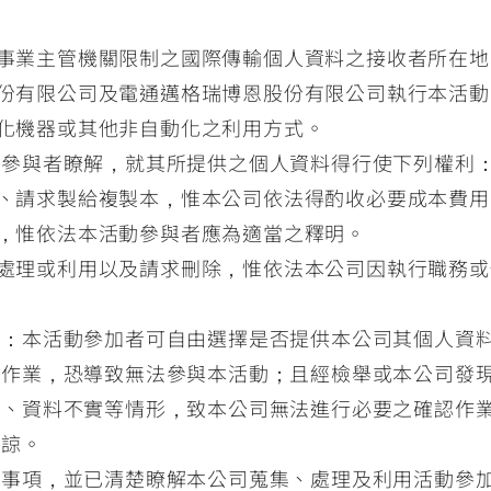
事業主管機關限制之國際傳輸個人資料之接收者所在地
份有限公司及電通邁格瑞博恩股份有限公司執行本活動
化機器或其他非自動化之利用方式。
動參與者瞭解，就其所提供之個人資料得行使下列權利
、請求製給複製本，惟本公司依法得酌收必要成本費用
，惟依法本活動參與者應為適當之釋明。
處理或利用以及請求刪除，惟依法本公司因執行職務或
響：本活動參加者可自由選擇是否提供本公司其個人資
理作業，恐導致無法參與本活動；且經檢舉或本公司發
用、資料不實等情形，致本公司無法進行必要之確認作
見諒。
知事項，並已清楚瞭解本公司蒐集、處理及利用活動參