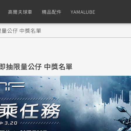
高爾夫球車
精品配件
YAMALUBE
限量公仔 中獎名單
依風格
依風格
依排氣量
依排氣量
CUXiE
2.5 kw
Sport
Hyper Naked
Fashion
Advent
立即抽限量公仔 中獎名單
GNUS XR
MT-09 Y-AMT
Limi
MT-09
BW'
我的愛車
瀏覽紀錄
150
550+
125
550+
125
GNUS X
MT-07 Y-AMT
Vinoora
MT-07
PW5
125
550+
125
550+
50