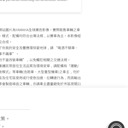
網站圖片為YAMAHA全球廣告影像。實際販售車輛之車
、樣式、配備均符合台灣法規，以實車為主。本影像經
位合成。
了你我的安全及響應環保愛地球，請 “喝酒不騎車、
車不飆車”。
勿不當改裝車輛”，以免觸犯相關之交通法規。
維護民眾居住生活品質及環境安寧，請配備有「運動/
技模式」等車輛(含跑車、大型重型機車)之車主，勿於
區及住宅區使用或行使急加速、拉轉速行為，而高輸出
率會製造噪音之車輛，亦請車主盡量避免於市區夜間21
至上午7時間行駛。
政院環境保護署、內政部警政署及公路監理機關將針對
主擾寧之行為及製造噪音之車輛加強取締，以維護民眾
活安寧。
灣山葉機車 關心您
政策。
策。