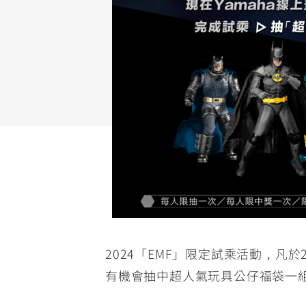
NMAX
YZF-R3
FO
150
251~549
AUGUR
YZF-R15
150
150
2024「EMF」限定試乘活動，凡於20
有機會抽中超人氣玩具公仔福袋一組(