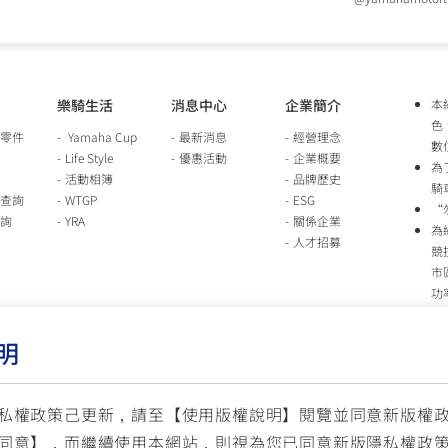
樂騎生活
消息中心
企業簡介
本
色
零件
Yamaha Cup
最新消息
經營理念
數
Life Style
優惠活動
企業概要
為
活動相簿
品牌歷史
騎
查詢
WTGP
ESG
“
詢
YRA
關係企業
為
人才招募
競
市
功
時
行
明
車
生
台
私權政策己更新，請至【
使用版權說明
】閱覽並同意新版權
同意】，而繼續使用本網站，則視為您已同意新版隱私權政