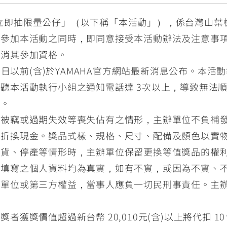
任務 立即抽限量公仔」（以下稱「本活動」），係台灣山
於參加本活動之同時，即同意接受本活動辦法及注意事
取消其參加資格。
20日以前(含)於YAMAHA官方網站最新消息公布。本
聽本活動執行小組之通知電話達 3次以上，導致無法
品。
、被竊或過期失效等喪失佔有之情形，主辦單位不負補
或折換現金。獎品式樣、規格、尺寸、配備及顏色以實
缺貨、停產等情形時，主辦單位保留更換等值獎品的權
所填寫之個人資料均為真實，如有不實，或因為不實、
辦單位或第三方權益，當事人應負一切民刑事責任。主
者獲獎價值超過新台幣 20,010元(含)以上將代扣 