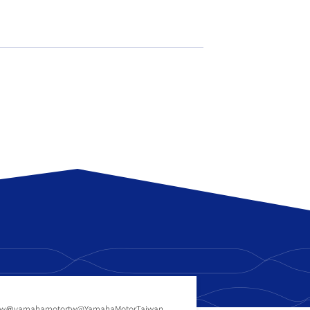
tw
＠yamahamotortw
@YamahaMotorTaiwan