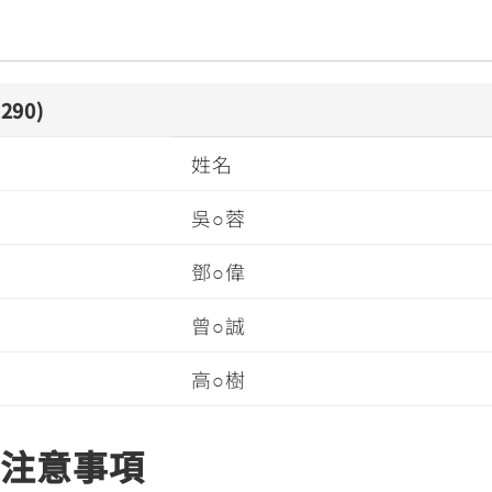
90)
姓名
吳○蓉
鄧○偉
曾○誠
高○樹
關注意事項