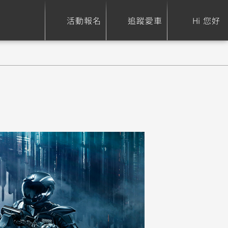
活動報名
追蹤愛車
Hi 您好
ure
Sport Heritage
Family
S
XSR 700
AXIS Z / Zii
550+
125
0
XSR 155
JOG
150
125