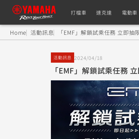
打檔車
速克達
電動車
Home
活動訊息
「EMF」解鎖試乘任務 立即抽
追蹤愛車
2024/04/18
活動訊息
Premium
Super Sport
「EMF」解鎖試乘任務 
TMAX
YZF-R9
CY
550+
550+
XMAX
YZF-R7
CY
251~549
550+