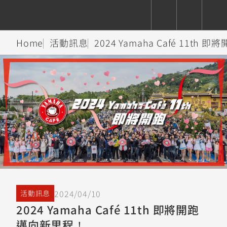
Home
活動訊息
2024 Yamaha Café 11th
CUXiE
追蹤愛車
依風格
依風格
依排氣量
依排氣量
2.5 kw
Super
Hyper
Sport
Premium
Sport
Fashion
Adventure
Family
Sport
Naked
Heritage
YZF-R9
TMAX
CYGNUS
MT-
Limi
MT-
BW'S
XSR
AXIS
我的愛車
瀏覽紀錄
XR
09
09
700
Z /
550+
550+
125
125
Y-
Zii
150
550+
550+
AMT
125
YZF-R7
XMAX
Vinoora
PW50
550+
CYGNUS
XSR
2024/04/10
活動訊息
251~549
550+
125
50
X
155
JOG
2024 Yamaha Café 11th 即將開跑
MT-
MT-
邁向新里程！
125
150
125