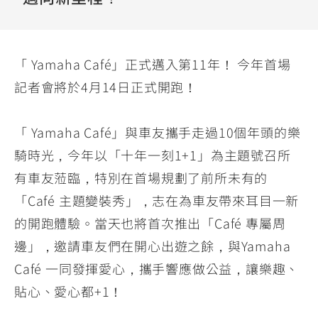
YZF-R3
NMAX
07
07
Y-
251~549
150
550+
FORCE
FZ-X
AMT
「 Yamaha Café」正式邁入第11年！ 今年首場
2.0
150
550+
記者會將於4月14日正式開跑！
YZF-R15
AUGUR
150
150
150
MT-
MT-
「 Yamaha Café」與車友攜手走過10個年頭的樂
RS NEO
03
15
騎時光，今年以「十年一刻1+1」為主題號召所
125
251~549
150
有車友蒞臨，特別在首場規劃了前所未有的
「Café 主題變裝秀」，志在為車友帶來耳目一新
的開跑體驗。當天也將首次推出「Café 專屬周
邊」，邀請車友們在開心出遊之餘，與Yamaha
Café 一同發揮愛心，攜手響應做公益，讓樂趣、
貼心、愛心都+1！