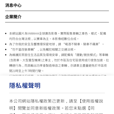
消息中心
企業簡介
本網站圖片為YAMAHA全球廣告影像。實際販售車輛之車色、樣式、配備
均符合台灣法規，以實車為主。本影像經數位合成。
為了你我的安全及響應環保愛地球，請 “喝酒不騎車、騎車不飆車”。
“勿不當改裝車輛”，以免觸犯相關之交通法規。
為維護民眾居住生活品質及環境安寧，請配備有「運動/競技模式」等車輛
(含跑車、大型重型機車)之車主，勿於市區及住宅區使用或行使急加速、拉
轉速行為，而高輸出功率會製造噪音之車輛，亦請車主盡量避免於市區夜
間21時至上午7時間行駛。
行政院環境保護署、內政部警政署及公路監理機關將針對車主擾寧之行為
及製造噪音之車輛加強取締，以維護民眾生活安寧。
隱私權聲明
台灣山葉機車 關心您
本公司網站隱私權政策己更新，請至【
使用版權說
使用版權說明
隱私權政策
交通安全入口網
明
】閱覽並同意新版權政策。
若您末點選【同
✉ 聯繫客服
☏ 免付費客服專線: 0800-631-680