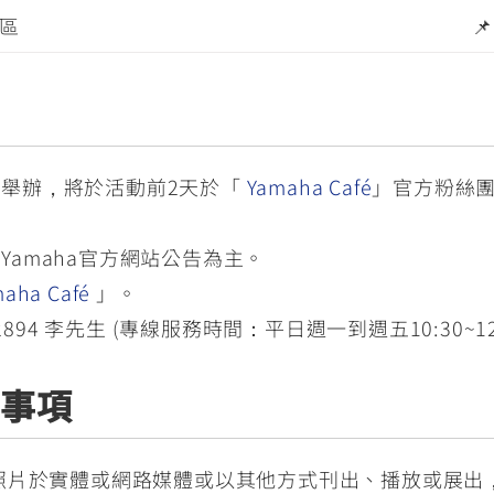
區
📌
舉辦，將於活動前2天於「
Yamaha Café
」官方粉絲團
amaha官方網站公告為主。
aha Café
」。
894 李先生 (專線服務時間：平日週一到週五10:30~12:00
知事項
照片於實體或網路媒體或以其他方式刊出、播放或展出