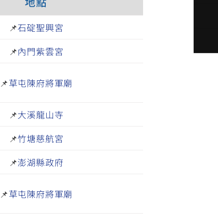
地點
📌
石碇聖興宮
📌
內門紫雲宮
📌
草屯陳府將軍廟
📌
大溪龍山寺
📌
竹塘慈航宮
📌
澎湖縣政府
📌
草屯陳府將軍廟