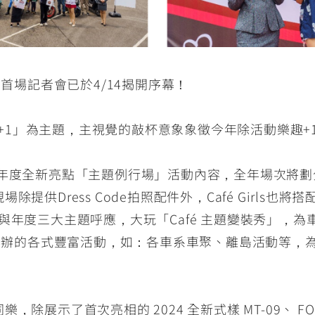
年！ 首場記者會已於4/14揭開序幕！
「十年一刻1+1」為主題，主視覺的敲杯意象象徵今年除活動
afé 年度全新亮點「主題例行場」活動內容，全年場次
提供Dress Code拍照配件外，Café Girls
irls與年度三大主題呼應，大玩「Café 主題變裝秀」
將舉辦的各式豐富活動，如：各車系車聚、離島活動等，
示了首次亮相的 2024 全新式樣 MT-09、 FORCE 