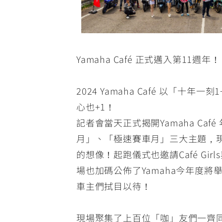
Yamaha Café 正式邁入第11週
2024 Yamaha Café 以
心也+1！
記者會當天正式揭開Yamaha C
月」、「極速賽車月」三大主題，現場除
的想像！起跑儀式也邀請Café G
場也加碼公佈了Yamaha今年度
車主們拭目以待！
現場聚集了上百位「咖」友們一齊同樂，除展