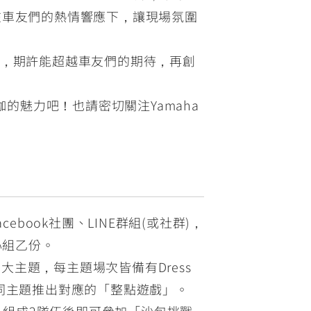
公益，在車友們的熱情響應下，讓現場氛圍
服務，期許能超越車友們的期待，再創
跑咖的魅力吧！也請密切關注Yamaha
book社團、LINE群組(或社群)，
點心組乙份。
主題，每主題場次皆備有Dress
據不同主題推出對應的「整點遊戲」。
好友，組成2隊伍後即可參加「沙包挑戰