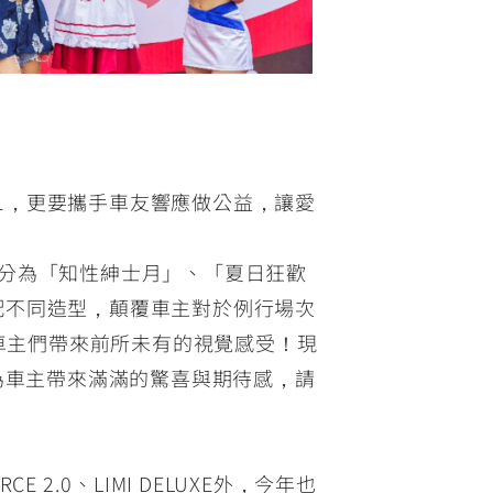
樂趣+1，更要攜手車友響應做公益，讓愛
將劃分為「知性紳士月」、「夏日狂歡
也將搭配不同造型，顛覆車主對於例行場次
，為車主們帶來前所未有的視覺感受！現
為車主帶來滿滿的驚喜與期待感，請
2.0、LIMI DELUXE外，今年也