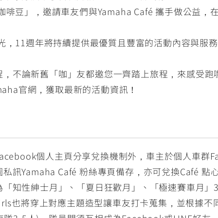
「袋裝咖啡豆」，邀請車友們與Yamaha Café 攜手做
的樂騎時光，11週年將持續提供最優質且豐富的活動內容與
1週年正式啟程，不論新舊「咖」友都邀您一齊踏上旅程，來感受
與Yamaha官網，獲取最新的活動資訊！
ebook個人主頁分享兌換機制外，車主於個人車群Face
圖私訊Yamaha Café 粉絲專頁備存，亦可兌換Café 
「知性紳士月」、「夏日狂歡月」、「極速賽車月」3大
é Girls也將穿上對應主題造型讓車友打卡蒐集，並根
隊3-5人)，隊員間須互相成為Facebook或LINE