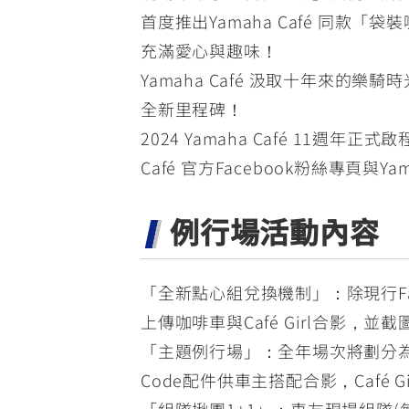
首度推出Yamaha Café 同款
充滿愛心與趣味！
Yamaha Café 汲取十年來
全新里程碑！
2024 Yamaha Café 1
Café 官方Facebook粉絲專頁
例行場活動內容
「全新點心組兌換機制」：除現行Fac
上傳咖啡車與Café Girl合影，並截
「主題例行場」：全年場次將劃分為
Code配件供車主搭配合影，Caf
「組隊揪團1+1」：車友現場組隊(每