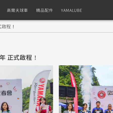
高爾夫球車
精品配件
YAMALUBE
 正式啟程！
依風格
依風格
依排氣量
依排氣量
CUXiE
2.5 kw
Sport
Hyper Naked
Fashion
Advent
11週年 正式啟程！
GNUS XR
MT-09 Y-AMT
Limi
MT-09
BW'
我的愛車
瀏覽紀錄
150
550+
125
550+
125
GNUS X
MT-07 Y-AMT
Vinoora
MT-07
PW5
125
550+
125
550+
50