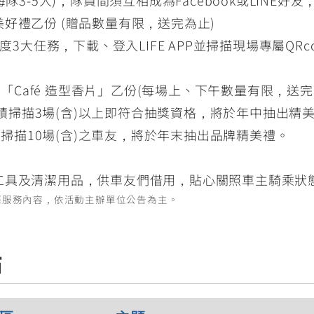
好禮乙份 (贈品數量有限，送完為止)
度3大任務，下載、登入LIFE APP並掃描現場專屬QR
Café 造型香片」乙份(每場上、下午數量有限，送完
積掃描3場(含)以上即符合抽獎資格，將於年中抽出精
掃描10場(含)之車友，將於年末抽出品牌精美禮。
工具及清潔用品，供車友們借用，貼心關照車主騎乘狀
際服務內容，依活動主辦單位公告為主。
點