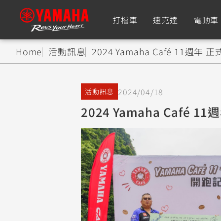
打檔車
速克達
電動車
Home
活動訊息
2024 Yamaha Café 11週年
追蹤愛車
2024/04/18
活動訊息
Premium
Super Sport
2024 Yamaha Café 
TMAX
YZF-R9
CY
550+
550+
XMAX
YZF-R7
CY
251~549
550+