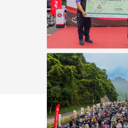
NMAX
YZF-R3
FO
150
251~549
AUGUR
YZF-R15
150
150