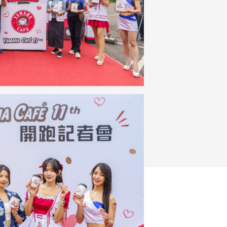
FZ-X
150