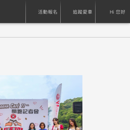
活動報名
追蹤愛車
Hi 您好
ure
Sport Heritage
Family
S
XSR 700
AXIS Z / Zii
550+
125
0
XSR 155
JOG
150
125