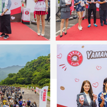
RCE 2.0
MT-03
MT-15
150
251~549
150
RS NEO
125