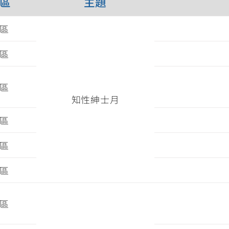
區
主題
區
區
區
知性紳士月
區
區
區
區