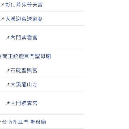
📌
彰化芳苑普天宮
📌
大溪迎富送窮廟
📌
內門紫雲宮
台南正統鹿耳門聖母廟
📌
石碇聖興宮
📌
大溪龍山寺
📌
內門紫雲宮

台南鹿耳門 聖母廟