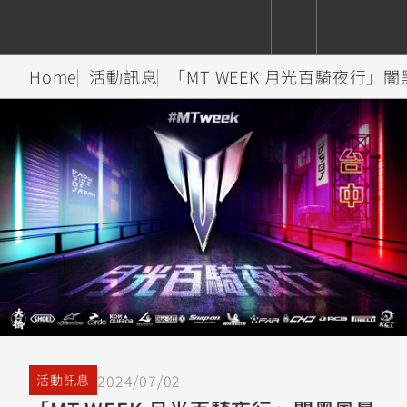
Home
活動訊息
「MT WEEK 月光百騎夜行
CUXiE
追蹤愛車
依風格
依風格
依排氣量
依排氣量
2.5 kw
Super
Hyper
Sport
Premium
Sport
Fashion
Adventure
Family
Sport
Naked
Heritage
YZF-R9
TMAX
CYGNUS
MT-
Limi
MT-
BW'S
XSR
AXIS
我的愛車
瀏覽紀錄
XR
09
09
700
Z /
550+
550+
125
125
Y-
Zii
150
550+
550+
AMT
125
YZF-R7
XMAX
Vinoora
PW50
550+
CYGNUS
XSR
251~549
550+
125
50
X
155
JOG
2024/07/02
活動訊息
MT-
MT-
125
150
125