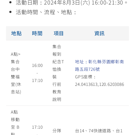
活動日期：2024年8月3日(六) 16:00-21:30。
活動時間、流程、地點：
地點
時間
項目
資訊
集合
A點>
報到
集合
紀念T
地址：彰化縣芬園鄉彰南
16:00
台中
恤換
路五段726號
-
雙福
裝
GPS座標：
17:10
堂(休
行前
24.0413613,120.6203086
息站)
教育
說明
A點
移動
至 B
17:10
分隊
台14、74快速道路、台1
點
-