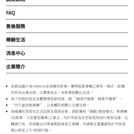
FAQ
售後服務
樂騎生活
消息中心
企業簡介
本網站圖片為YAMAHA全球廣告影像。實際販售車輛之車色、樣式、配備
均符合台灣法規，以實車為主。本影像經數位合成。
為了你我的安全及響應環保愛地球，請 “喝酒不騎車、騎車不飆車”。
“勿不當改裝車輛”，以免觸犯相關之交通法規。
為維護民眾居住生活品質及環境安寧，請配備有「運動/競技模式」等車輛
(含跑車、大型重型機車)之車主，勿於市區及住宅區使用或行使急加速、拉
轉速行為，而高輸出功率會製造噪音之車輛，亦請車主盡量避免於市區夜
間21時至上午7時間行駛。