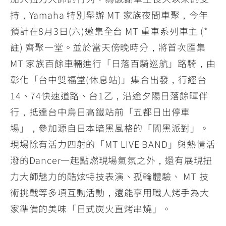
持，Yamaha 特別舉辦 MT 家族夜間車聚，今年
預計在8月3日(六)邀集全台 MT 重車系列車主 (*
註) 齊聚一堂。並於當天傍晚時分，將首次匯集
MT 家族百餘車輛進行「日落百騎巡航」路騎，由
彰化「台中雙福堂(休息站)」集合出發，行經台
14、74快速道路、台1乙，沿途夕陽日落餘暉伴
行，抵達台中烏日高鐵站前「五都日出停車
場」，參加源自日本暗黑風格的「闇黑派對」。
現場除有活力四射的「MT LIVE BAND」與熱情活
潑的Dancer一起點燃現場氣氛之外，還有展現扭
力大師魅力的酷炫特技表演、孤輪體驗、 MT 技
術挑戰等多項互動活動，還能享用職人烤手為大
家準備的美味「日式炭火直烤串燒」。