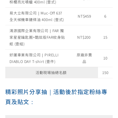
棕櫚亮光噴蠟 400ml (壹式)
易大立有限公司｜Muc-Off 637
NT$459
6
全天候機車鏈條油 400ml (壹式)
鴻源國際企業有限公司｜FAR 獨
家星星鑰匙圈+酷炫版FAR紋身貼
NT$200
15
紙 (壹組)
好運車業有限公司｜PIRELLI
原廠非賣
10
DIABLO DAY T-shirt (壹件)
品
活動現場抽總名額
150
精彩照片分享抽｜活動後於指定粉絲專
頁及貼文：