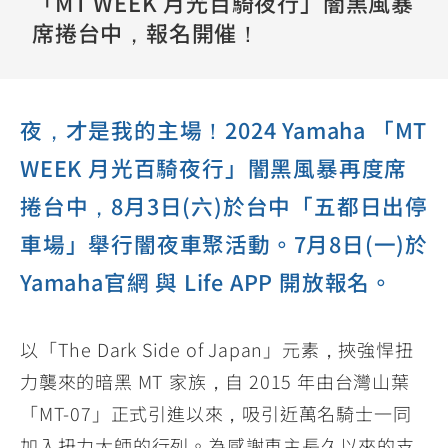
「MT WEEK 月光百騎夜行」闇黑風暴
YZF-R3
NMAX
07
07
席捲台中，報名開催！
Y-
251~549
150
550+
FORCE
FZ-X
AMT
2.0
150
550+
YZF-R15
AUGUR
夜，才是我的主場！2024 Yamaha 「MT
150
150
150
WEEK 月光百騎夜行」闇黑風暴再度席
MT-
MT-
捲台中，8月3日(六)於台中「五都日出停
RS NEO
03
15
125
車場」舉行闇夜車聚活動。7月8日(一)於
251~549
150
Yamaha官網 與 Life APP 開放報名。
以「The Dark Side of Japan」元素，挾強悍扭
力襲來的暗黑 MT 家族，自 2015 年由台灣山葉
「MT-07」正式引進以來，吸引近萬名騎士一同
加入扭力大師的行列。為感謝車主長久以來的支