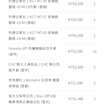
科捷企業社｜KCT MT-09 前後齒
NT$4,500
1
盤組 16/45 (3代後) (壹組)
科捷企業社｜KCT MT-07 前後齒
NT$4,500
1
盤組 15/43 (壹組)
科捷企業社｜KCT MT-03 前後齒
NT$4,300
1
盤組 14/44 (壹組)
Yamaha MT 防曬連帽紀念外套
NT$3,000
10
(壹件)
CHC 騎士人身部品｜CHC 騎士防
NT$2,800
2
風外套 (壹件)
忠林摩托｜Mcihelin 米其林 露營
NT$1,680
5
桌椅組 (壹套)
易大立有限公司｜Muc-Off 636
NT$1,499
3
機車清潔必備組合包 (壹式)