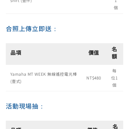
shirt (壹件)
1
個
合照上傳立即送：
名
品項
價值
額
每
Yamaha MT WEEK 無線遙控電光棒
NT$480
位1
(壹式)
個
活動現場抽：
名