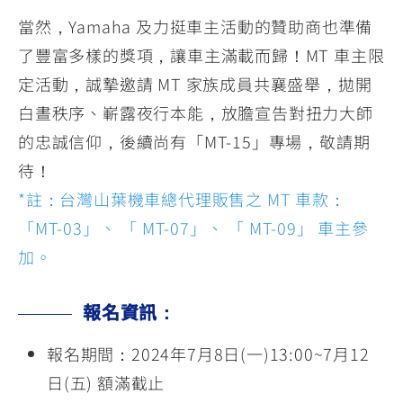
當然，Yamaha 及力挺車主活動的贊助商也準備
了豐富多樣的獎項，讓車主滿載而歸！MT 車主限
定活動，誠摯邀請 MT 家族成員共襄盛舉，拋開
白晝秩序、嶄露夜行本能，放膽宣告對扭力大師
的忠誠信仰，後續尚有「MT-15」專場，敬請期
待！
*註：台灣山葉機車總代理販售之 MT 車款：
「MT-03」、 「 MT-07」、 「 MT-09」 車主參
加。
報名資訊：
報名期間：2024年7月8日(一)13:00~7月12
日(五) 額滿截止