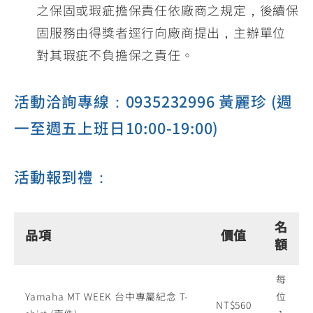
之保固或瑕疵擔保責任依廠商之規定，後續保
固服務由得獎者逕行向廠商提出，主辦單位
對其瑕疵不負擔保之責任。
活動洽詢專線：0935232996 黃麗珍 (週
一至週五上班日10:00-19:00)
活動報到禮：
名
品項
價值
額
每
Yamaha MT WEEK 台中專屬紀念 T-
位
NT$560