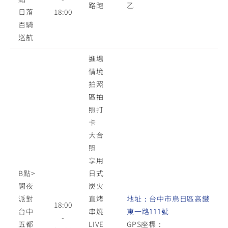
路跑
乙
日落
18:00
百騎
巡航
進場
情境
拍照
區拍
照打
卡
大合
照
享用
B點>
日式
闇夜
炭火
派對
直烤
地址：台中市烏日區高鐵
18:00
台中
串燒
東一路111號
-
五都
LIVE
GPS座標：