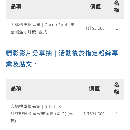
名
品項
價值
額
大橋機車精品館｜Cardo Spirit 安
NT$3,580
1
全帽藍牙耳機 (壹式)
精彩影片分享抽｜活動後於指定粉絲專
業及貼文：
名
品項
價值
額
大橋機車精品館｜SHOEI X-
FIFTEEN 全罩式安全帽 (素色) (壹
NT$21,000
1
頂)