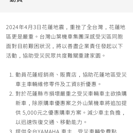
YZF-R3
NMAX
07
07
Y-
251~549
150
550+
FORCE
FZ-X
AMT
2024年4月3日花蓮地震，重挫了全台灣，花蓮地
2.0
150
550+
區更是嚴重。台灣山葉機車集團深感受災區同胞
YZF-R15
AUGUR
150
面對目前艱困狀況，將以善盡企業責任發起以下
150
150
MT-
MT-
活動，協助受災民眾共度難關重建家園。
RS NEO
03
15
125
251~549
150
動員花蓮經銷商、販賣店，協助花蓮地區受災
車主車輛維修零件及工資8折優惠。
對於花蓮縣市損壞嚴重之受災車輛車主欲換購
新車，除原購車優惠案之外山葉機車將追加提
供 5,000元之優惠購車方案。減少車主負擔，
以迅速恢復交通、移動能力。
提供全台YAMAHA 車主，受災車輛免費點