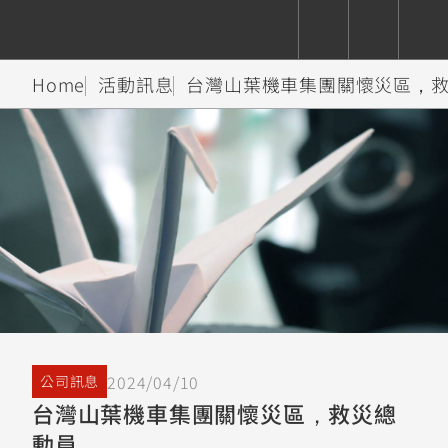
Home
活動訊息
台灣山葉機車集團關懷災區，
CUXiE
追蹤愛車
依風格
依風格
依排氣量
依排氣量
2.5 kw
Super
Hyper
Sport
Premium
Sport
Fashion
Adventure
Family
Sport
Naked
Heritage
YZF-R9
TMAX
CYGNUS
MT-
Limi
MT-
BW'S
XSR
AXIS
我的愛車
瀏覽紀錄
XR
09
09
700
Z /
550+
550+
125
125
Y-
Zii
150
550+
550+
AMT
125
YZF-R7
XMAX
Vinoora
PW50
550+
CYGNUS
XSR
2024/04/10
公司訊息
251~549
550+
125
50
X
155
JOG
台灣山葉機車集團關懷災區，救災總
MT-
MT-
動員
125
150
125