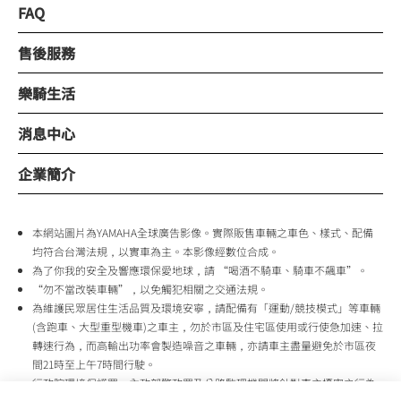
FAQ
售後服務
樂騎生活
消息中心
企業簡介
本網站圖片為YAMAHA全球廣告影像。實際販售車輛之車色、樣式、配備
均符合台灣法規，以實車為主。本影像經數位合成。
為了你我的安全及響應環保愛地球，請 “喝酒不騎車、騎車不飆車”。
“勿不當改裝車輛”，以免觸犯相關之交通法規。
為維護民眾居住生活品質及環境安寧，請配備有「運動/競技模式」等車輛
(含跑車、大型重型機車)之車主，勿於市區及住宅區使用或行使急加速、拉
轉速行為，而高輸出功率會製造噪音之車輛，亦請車主盡量避免於市區夜
間21時至上午7時間行駛。
行政院環境保護署、內政部警政署及公路監理機關將針對車主擾寧之行為