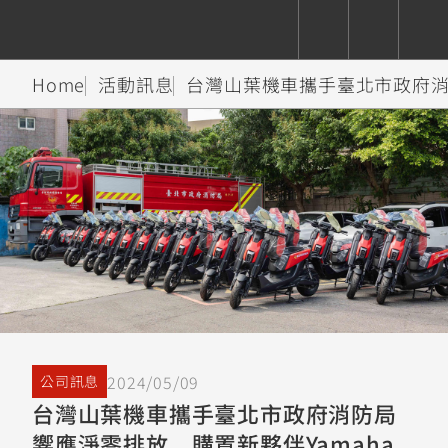
Home
活動訊息
台灣山葉機車攜手臺北市政府消防
CUXiE
追蹤愛車
依風格
依風格
依排氣量
依排氣量
2.5 kw
Super
Hyper
Sport
Premium
Sport
Fashion
Adventure
Family
Sport
Naked
Heritage
YZF-R9
TMAX
CYGNUS
MT-
Limi
MT-
BW'S
XSR
AXIS
我的愛車
瀏覽紀錄
XR
09
09
700
Z /
550+
550+
125
125
Y-
Zii
150
550+
550+
AMT
125
YZF-R7
XMAX
Vinoora
PW50
550+
CYGNUS
XSR
2024/05/09
公司訊息
251~549
550+
125
50
X
155
JOG
台灣山葉機車攜手臺北市政府消防局
MT-
MT-
響應淨零排放，購置新夥伴Yamaha
125
150
125