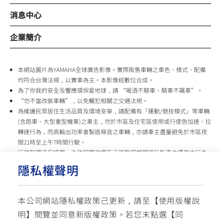
消息中心
企業簡介
本網站圖片為YAMAHA全球廣告影像。實際販售車輛之車色、樣式、配備
均符合台灣法規，以實車為主。本影像經數位合成。
為了你我的安全及響應環保愛地球，請 “喝酒不騎車、騎車不飆車”。
“勿不當改裝車輛”，以免觸犯相關之交通法規。
為維護民眾居住生活品質及環境安寧，請配備有「運動/競技模式」等車輛
(含跑車、大型重型機車)之車主，勿於市區及住宅區使用或行使急加速、拉
轉速行為，而高輸出功率會製造噪音之車輛，亦請車主盡量避免於市區夜
間21時至上午7時間行駛。
行政院環境保護署、內政部警政署及公路監理機關將針對車主擾寧之行為
及製造噪音之車輛加強取締，以維護民眾生活安寧。
隱私權聲明
台灣山葉機車 關心您
本公司網站隱私權政策己更新，請至【
使用版權說
使用版權說明
隱私權政策
交通安全入口網
明
】閱覽並同意新版權政策。
若您末點選【同
✉ 聯繫客服
☏ 免付費客服專線: 0800-631-680