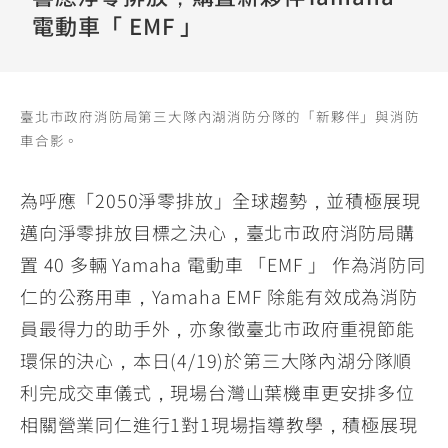
YZF-R3
NMAX
07
07
電動車「 EMF 」
Y-
251~549
150
550+
FORCE
FZ-X
AMT
2.0
150
550+
臺北市政府消防局第三大隊內湖消防分隊的「新夥伴」與消防
YZF-R15
AUGUR
150
車合影。
150
150
MT-
MT-
為呼應「2050淨零排放」全球趨勢，並積極展現
RS NEO
03
15
邁向淨零排放目標之決心，臺北市政府消防局購
125
251~549
150
置 40 多輛 Yamaha 電動車 「EMF 」 作為消防同
仁的公務用車，Yamaha EMF 除能有效成為消防
員最得力的助手外，亦象徵臺北市政府重視節能
環保的決心，本日(4/19)於第三大隊內湖分隊順
利完成交車儀式，現場台灣山葉機車更安排多位
相關營業同仁進行1對1現場指導教學，積極展現