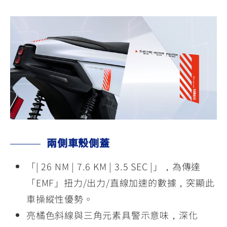
兩側車殼側蓋
「| 26 NM | 7.6 KM | 3.5 SEC |」，為傳達
「EMF」扭力/出力/直線加速的數據，突顯此
車操縱性優勢。
亮橘色斜線與三角元素具警示意味，深化