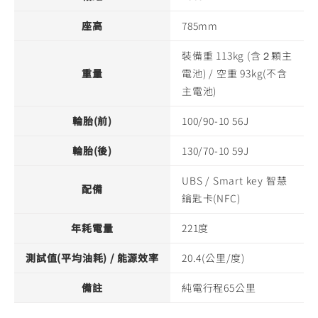
座高
785mm
裝備重 113kg (含２顆主
重量
電池) / 空重 93kg(不含
主電池)
輪胎(前)
100/90-10 56J
輪胎(後)
130/70-10 59J
UBS / Smart key 智慧
配備
鑰匙卡(NFC)
年耗電量
221度
測試值(平均油耗) / 能源效率
20.4(公里/度)
備註
純電行程65公里