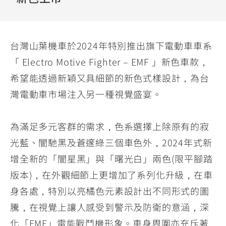
YZF-R3
NMAX
07
07
Y-
251~549
150
550+
FORCE
FZ-X
AMT
台灣山葉機車於2024年特別推出旗下電動車車系
2.0
150
550+
「 Electro Motive Fighter – EMF 」新色車款，
YZF-R15
AUGUR
150
希望能透過新穎又具細節的新色式樣設計，為台
150
150
MT-
MT-
灣電動車市場注入另一種視覺盛宴。
RS NEO
03
15
125
251~549
150
為滿足多元客群的需求，色系選擇上除原有的寂
光藍、闇馳黑及蒼邃綠三個車色外，2024年式新
增全新的「闇星黑」與「曙光白」兩色(限平腳踏
版本)，在外觀細節上更增加了系列化升級，在車
身各處，特別以亮橘色元素設計出不同形式的圖
騰，在視覺上讓人感受到警示及防衛的意涵，深
化「EMF」電能戰鬥機形象。車身周圍亦充斥著