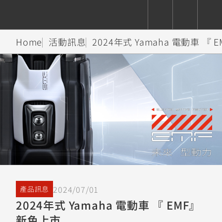
Home
活動訊息
2024年式 Yamaha 電動車 『
CUXiE
追蹤愛車
依風格
依風格
依排氣量
依排氣量
2.5 kw
Super
Hyper
Sport
Premium
Sport
Fashion
Adventure
Family
Sport
Naked
Heritage
YZF-R9
TMAX
CYGNUS
MT-
Limi
MT-
BW'S
XSR
AXIS
我的愛車
瀏覽紀錄
XR
09
09
700
Z /
550+
550+
125
125
Y-
Zii
150
550+
550+
AMT
125
YZF-R7
XMAX
Vinoora
PW50
550+
CYGNUS
XSR
2024/07/01
產品訊息
251~549
550+
125
50
X
155
JOG
2024年式 Yamaha 電動車 『 EMF』
MT-
MT-
新色上市
125
150
125