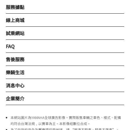
服務據點
線上商城
試乘網站
FAQ
售後服務
樂騎生活
消息中心
企業簡介
本網站圖片為YAMAHA全球廣告影像。實際販售車輛之車色、樣式、配備
均符合台灣法規，以實車為主。本影像經數位合成。
為了你我的安全及響應環保愛地球，請 “喝酒不騎車、騎車不飆車”。