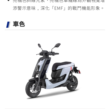
亮橘色斜線元素、亮橘色車縫線為外觀視覺增
添警示意味，深化「EMF」的戰鬥機能形象。
車色