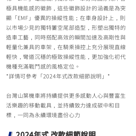
極具機能感的徽飾，這些徽飾設計的涵義是為突
顯「EMF」優異的操縱性能；在車身設計上，則
以市場少見的獨特簍空尾部造型，形塑出獨特的
造車工藝，同時搭配高效的瞬間加速及高剛性與
輕量化兼具的車架，在騎乘操控上充分展現直線
輕快，彎道沉穩的極致操縱性能，更加強化初代
機種充滿戰鬥感的風格定位。
*詳情可參考「2024年式改款細節說明」*
台灣山葉機車將持續提供更多感動人心與豐富生
活樂趣的移動載具，並持續致力達成碳中和目
標，一同為永續環境盡份心力
2024年式 改款細節說明