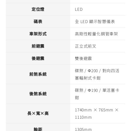
定位燈
LED
碼表
全 LED 顯示智慧儀表
車架形式
高剛性輕量化鋼管車架
前避震
正立式前叉
後避震
雙後避震
碟煞 / Φ200 / 對向四活
前煞系統
塞輻射式卡鉗
碟煞 / Φ190 / 單活塞卡
後煞系統
鉗
1740mm × 765mm ×
長×寬×高
1110mm
軸距
1305mm