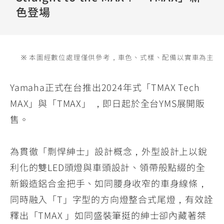
YZF-R3
NMAX
07
07
色登場
Y-
251~549
150
550+
FORCE
FZ-X
AMT
2.0
150
550+
※ 本圖經數位處理僅供參考，車色、式樣、配備以實車為主
YZF-R15
AUGUR
150
150
150
Yamaha正式在台推出2024年式「TMAX Tech
MT-
MT-
MAX」與「TMAX」 ，即日起於全台YMS展開販
RS NEO
03
15
售。
125
251~549
150
為貫徹「剽悍紳士」設計概念，外型設計上以銳
利化的雙LED頭燈與車頭設計、領帶般點綴的全
新鍛造鋁合金把手、如同腰身收窄的車身線條，
同時融入「T」字型的方向燈整合式尾燈，有效詮
釋出「TMAX 」如同盛裝筆挺的紳士卻內藏著桀