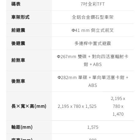
碼表
7吋全彩TFT
車架形式
全鋁合金鑽石型車架
前避震
Φ41 mm 倒立式前叉
後避震
多連桿中置式避震
Φ267mm 雙碟 + 對向四活塞輻射卡
前煞車
鉗 + ABS
Φ282mm 單碟 + 單向單活塞卡鉗 +
後煞車
ABS
2,195 x
長×寬×高(mm)
2,195 x 780 x 1,525
780 x
1,470
軸距(mm)
1,575