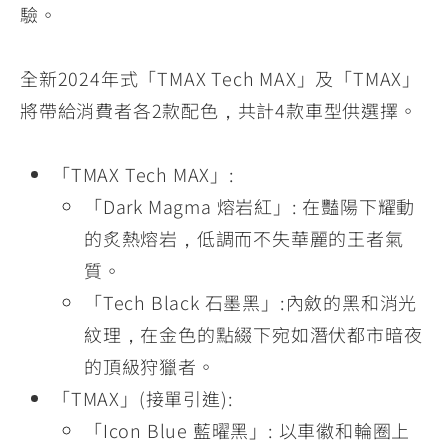
驗。
全新2024年式「TMAX Tech MAX」及「TMAX」
將帶給消費者各2款配色，共計4款車型供選擇。
「TMAX Tech MAX」:
「Dark Magma 熔岩紅」: 在豔陽下耀動
的炙熱熔岩，低調而不失華麗的王者氣
質。
「Tech Black 石墨黑」:內斂的黑和消光
紋理，在金色的點綴下宛如潛伏都市暗夜
的頂級狩獵者。
「TMAX」(接單引進):
「Icon Blue 藍曜黑」: 以車徽和輪圈上