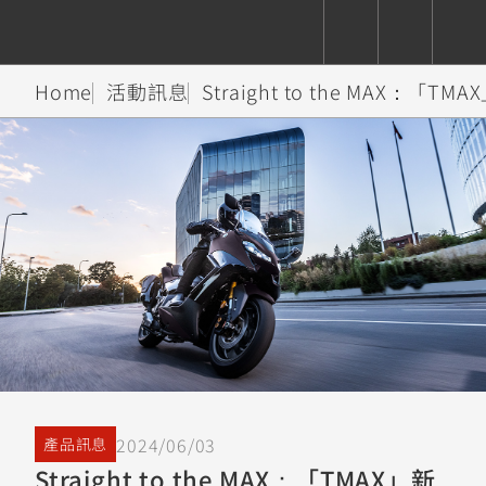
Home
活動訊息
Straight to the MAX：「T
CUXiE
追蹤愛車
依風格
依風格
依排氣量
依排氣量
2.5 kw
Super
Hyper
Sport
Premium
Sport
Fashion
Adventure
Family
Sport
Naked
Heritage
YZF-R9
TMAX
CYGNUS
MT-
Limi
MT-
BW'S
XSR
AXIS
我的愛車
瀏覽紀錄
XR
09
09
700
Z /
550+
550+
125
125
Y-
Zii
150
550+
550+
AMT
125
YZF-R7
XMAX
Vinoora
PW50
550+
CYGNUS
XSR
251~549
550+
125
50
X
155
JOG
2024/06/03
產品訊息
MT-
MT-
Straight to the MAX：「TMAX」新
125
150
125