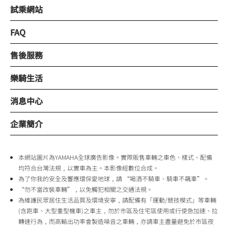
試乘網站
FAQ
售後服務
樂騎生活
消息中心
企業簡介
本網站圖片為YAMAHA全球廣告影像。實際販售車輛之車色、樣式、配備
均符合台灣法規，以實車為主。本影像經數位合成。
為了你我的安全及響應環保愛地球，請 “喝酒不騎車、騎車不飆車”。
“勿不當改裝車輛”，以免觸犯相關之交通法規。
為維護民眾居住生活品質及環境安寧，請配備有「運動/競技模式」等車輛
(含跑車、大型重型機車)之車主，勿於市區及住宅區使用或行使急加速、拉
轉速行為，而高輸出功率會製造噪音之車輛，亦請車主盡量避免於市區夜