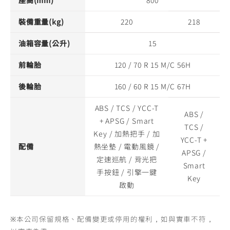
座高(mm)
800
裝備重量(kg)
220
218
油箱容量(公升)
15
前輪胎
120 / 70 R 15 M/C 56H
後輪胎
160 / 60 R 15 M/C 67H
ABS / TCS / YCC-T
ABS /
+ APSG / Smart
TCS /
Key / 加熱把手 / 加
YCC-T +
配備
熱坐墊 / 電動風鏡 /
APSG /
定速巡航 / 背光把
Smart
手按鈕 / 引擎一鍵
Key
啟動
※本公司保留規格、配備變更或停用的權利，如與實車不符，