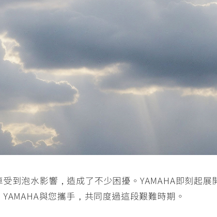
RCE 2.0
MT-03
MT-15
150
251~549
150
RS NEO
125
受到泡水影響，造成了不少困擾。YAMAHA即刻起
YAMAHA與您攜手，共同度過這段艱難時期。