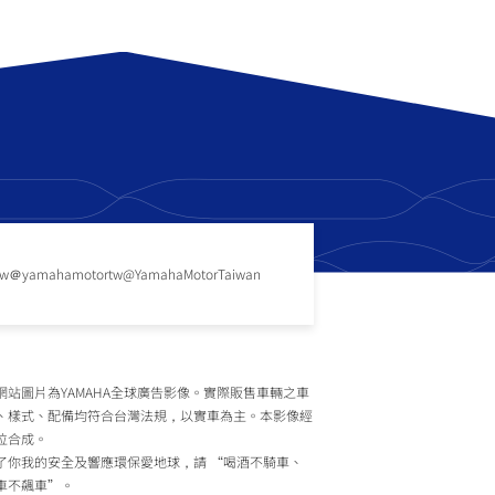
tw
＠yamahamotortw
@YamahaMotorTaiwan
網站圖片為YAMAHA全球廣告影像。實際販售車輛之車
、樣式、配備均符合台灣法規，以實車為主。本影像經
位合成。
了你我的安全及響應環保愛地球，請 “喝酒不騎車、
車不飆車”。