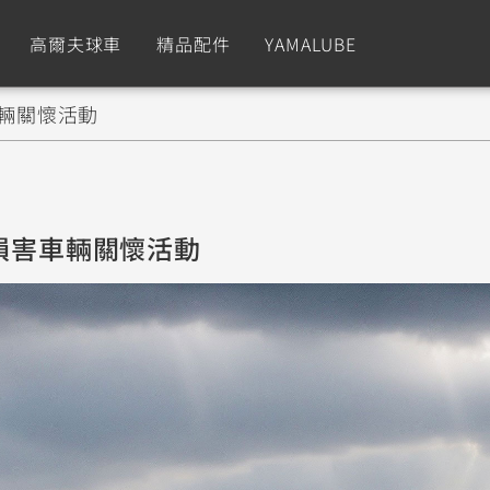
高爾夫球車
精品配件
YAMALUBE
車輛關懷活動
依風格
依風格
依排氣量
依排氣量
CUXiE
2.5 kw
Sport
Hyper Naked
Fashion
Advent
災損害車輛關懷活動
GNUS XR
MT-09 Y-AMT
Limi
MT-09
BW'
我的愛車
瀏覽紀錄
150
550+
125
550+
125
GNUS X
MT-07 Y-AMT
Vinoora
MT-07
PW5
125
550+
125
550+
50