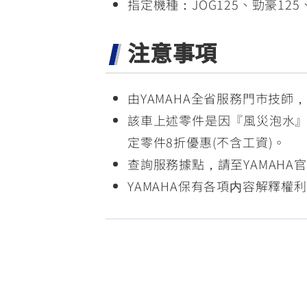
指定機種：JOG125、勁豪125、RS 
注意事項
由YAMAHA全省服務門市技師
該車上述零件是因『風災泡水
定零件8折優惠(不含工資)。
查詢服務據點，請至YAMAH
YAMAHA保有各項内容解釋權