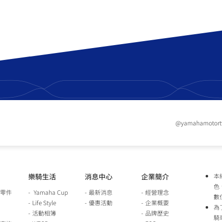
@yamahamotor
樂騎生活
消息中心
企業簡介
本
色
零件
Yamaha Cup
最新消息
經營理念
數
Life Style
優惠活動
企業概要
為
活動相簿
品牌歷史
騎