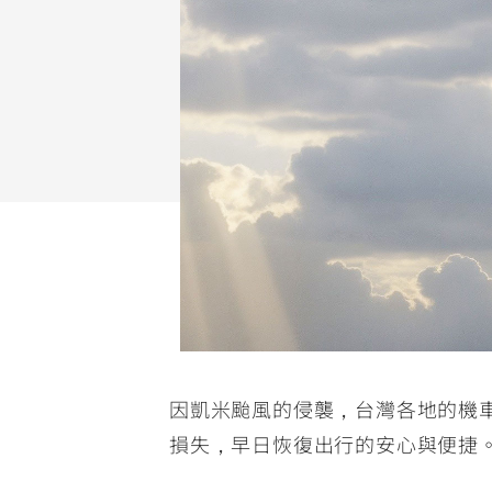
NMAX
YZF-R3
FO
150
251~549
AUGUR
YZF-R15
150
150
因凱米颱風的侵襲，台灣各地的機車
損失，早日恢復出行的安心與便捷。