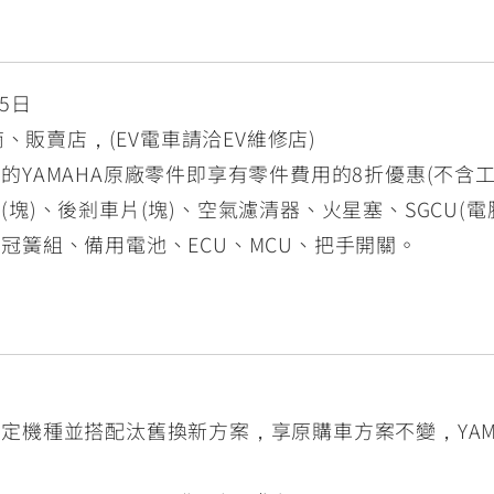
5日
商、販賣店，(EV電車請洽EV維修店)
YAMAHA原廠零件即享有零件費用的8折優惠(不含工
塊)、後剎車片(塊)、空氣濾清器、火星塞、SGCU(電
冠簧組、備用電池、ECU、MCU、把手開關。
機種並搭配汰舊換新方案，享原購車方案不變，YAMA