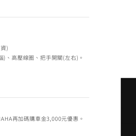
資)
腦)、高壓線圈、把手開關(左右)。
HA再加碼購車金3,000元優惠。