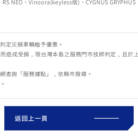
NEO、Vinoora(keyless版)、CYGNUS GRYPHU
，判定災損車輛给予優惠。
』而造成受損，限台灣本島之服務門市技師判定，且於
A官網查詢「服務據點」，依縣市搜尋。
利。
返回上一頁