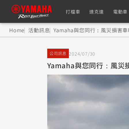
打檔車
速克達
電動車
Home
活動訊息
Yamaha與您同行：風災損害
追蹤愛車
2024/07/30
公司訊息
Premium
Super Sport
Yamaha與您同行：風
TMAX
YZF-R9
CY
550+
550+
XMAX
YZF-R7
CY
251~549
550+