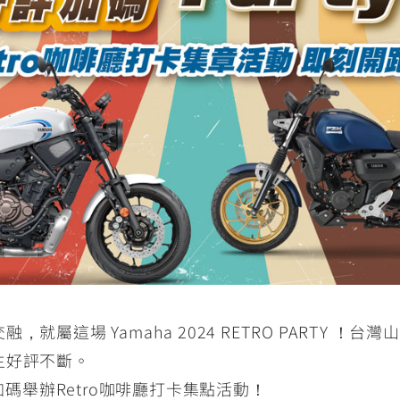
RCE 2.0
MT-03
MT-15
150
251~549
150
RS NEO
125
這場 Yamaha 2024 RETRO PARTY ！台灣山葉
主好評不斷。
加碼舉辦Retro咖啡廳打卡集點活動！