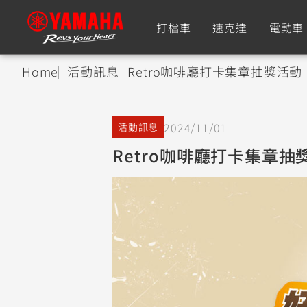
打檔車
速克達
電動車
Home
活動訊息
Retro咖啡廳打卡集章抽獎活動
追蹤愛車
2024/11/01
活動訊息
Premium
Super Sport
Retro咖啡廳打卡集章抽
TMAX
YZF-R9
CY
550+
550+
XMAX
YZF-R7
CY
251~549
550+