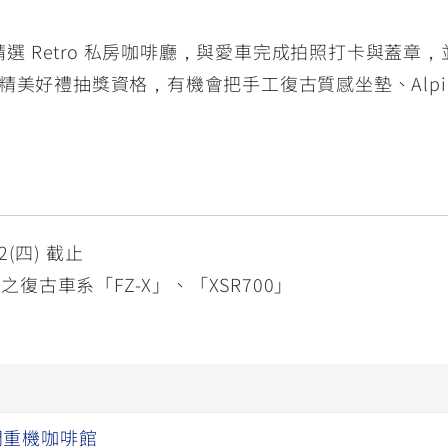
的精選 Retro 私房咖啡廳，與愛車完成拍照打卡與蓋
系專屬精美好禮抽獎資格，有機會把手工復古質感坐墊、Alpi
2(四) 截止
古車系「FZ-X」、「XSR700」
門重機咖啡館