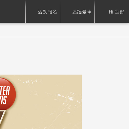
活動報名
追蹤愛車
Hi 您好
ure
Sport Heritage
Family
S
XSR 700
AXIS Z / Zii
550+
125
0
XSR 155
JOG
150
125