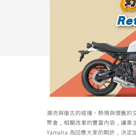
NMAX
YZF-R3
FO
150
251~549
AUGUR
YZF-R15
150
150
潮流與復古的碰撞、熱情與懷舊的交融，就屬
聚會，相關改車的豐富內容，讓車
Yamaha 為回應大家的期許，決定