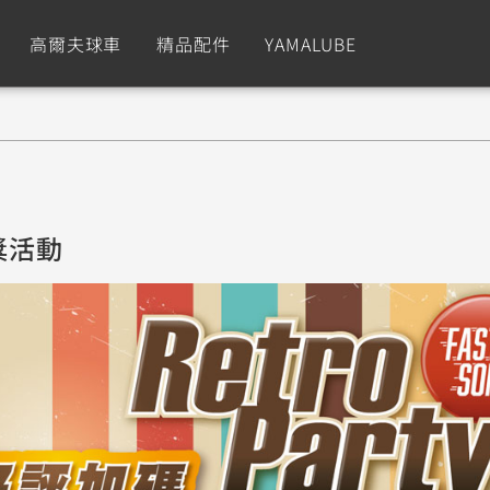
高爾夫球車
精品配件
YAMALUBE
依風格
依風格
依排氣量
依排氣量
CUXiE
2.5 kw
Sport
Hyper Naked
Fashion
Advent
獎活動
GNUS XR
MT-09 Y-AMT
Limi
MT-09
BW'
我的愛車
瀏覽紀錄
150
550+
125
550+
125
GNUS X
MT-07 Y-AMT
Vinoora
MT-07
PW5
125
550+
125
550+
50