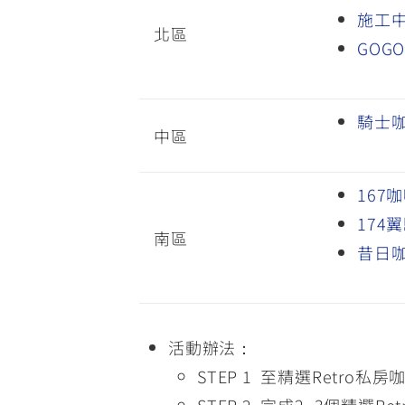
施工中
北區
GOG
騎士
中區
167
174
南區
昔日咖
活動辦法：
STEP 1 至精選Retro