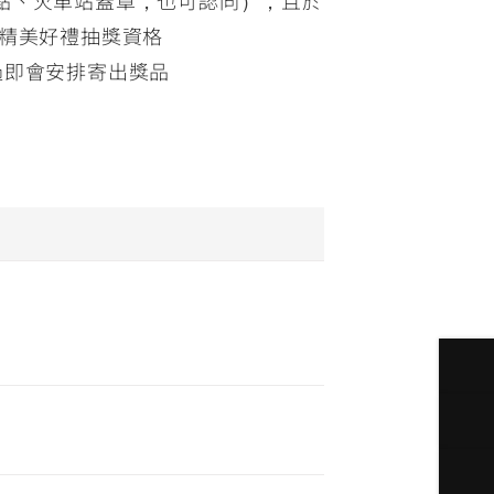
區風景點、火車站蓋章，也可認同），且於
屬精美好禮抽獎資格
核通過即會安排寄出獎品