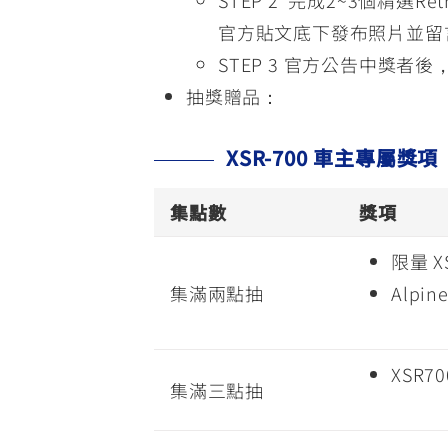
STEP 2 完成2~3個精
官方貼文底下發布照片並留言
STEP 3 官方公告中獎者
抽獎贈品：
XSR-700 車主專屬獎項
集點數
獎項
限量 X
集滿兩點抽
Alpin
XSR70
集滿三點抽