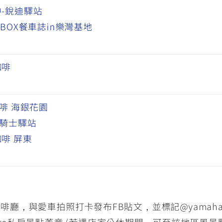
-銳迪驛站
OBOX餐車誌in樂灣基地
咖啡
咖啡 海銀花園
翼騎士驛站
啡 屏東
私房咖啡廳，與愛車拍照打卡發布FB貼文，並標記@yamaham