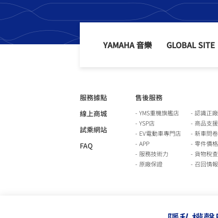
YAMAHA 音樂
GLOBAL SITE
服務據點
售後服務
線上商城
YMS重機旗艦店
認識正廠
YSP店
商品支援
試乘網站
EV電動車專門店
新車問卷
APP
零件價格
FAQ
服務技術力
貨物稅查
原廠保證
召回情報
隱私權聲