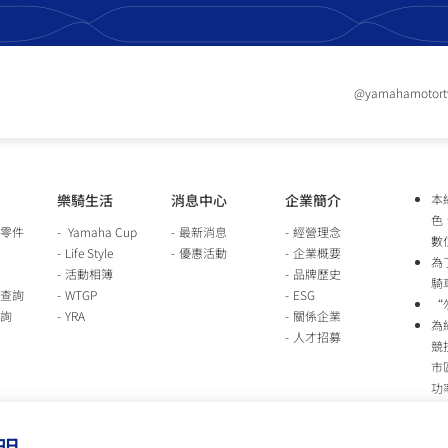
@yamahamotor
樂騎生活
消息中心
企業簡介
本
色
零件
Yamaha Cup
最新消息
經營理念
數
Life Style
優惠活動
企業概要
為
活動相簿
品牌歷史
騎
查詢
WTGP
ESG
“
詢
YRA
關係企業
為
人才招募
競
市
功
時
行
明