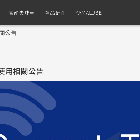
高爾夫球車
精品配件
YAMALUBE
用相關公告
依風格
依風格
依排氣量
依排氣量
CUXiE
2.5 kw
Sport
Hyper Naked
Fashion
Advent
18 使用相關公告
GNUS XR
MT-09 Y-AMT
Limi
MT-09
BW'
我的愛車
瀏覽紀錄
150
550+
125
550+
125
GNUS X
MT-07 Y-AMT
Vinoora
MT-07
PW5
125
550+
125
550+
50