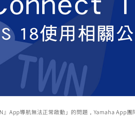
RCE 2.0
MT-03
MT-15
150
251~549
150
RS NEO
125
t TWN』App導航無法正常啟動」的問題，Yamaha A
。