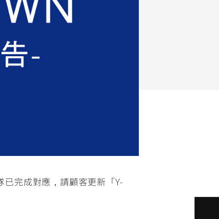
FZ-X
150
pp團隊已完成對應，請顧客更新「Y-