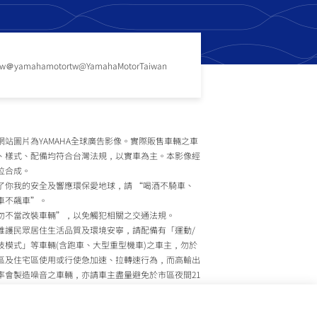
tw
＠yamahamotortw
@YamahaMotorTaiwan
網站圖片為YAMAHA全球廣告影像。實際販售車輛之車
、樣式、配備均符合台灣法規，以實車為主。本影像經
位合成。
了你我的安全及響應環保愛地球，請 “喝酒不騎車、
車不飆車”。
勿不當改裝車輛”，以免觸犯相關之交通法規。
維護民眾居住生活品質及環境安寧，請配備有「運動/
技模式」等車輛(含跑車、大型重型機車)之車主，勿於
區及住宅區使用或行使急加速、拉轉速行為，而高輸出
率會製造噪音之車輛，亦請車主盡量避免於市區夜間21
至上午7時間行駛。
政院環境保護署、內政部警政署及公路監理機關將針對