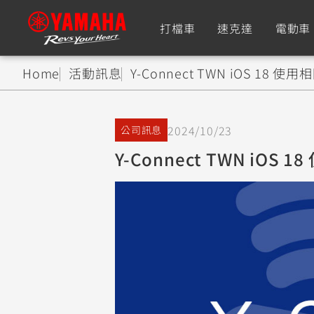
打檔車
速克達
電動車
Home
活動訊息
Y-Connect TWN iOS 18 使
追蹤愛車
2024/10/23
公司訊息
Premium
Super Sport
Y-Connect TWN iOS 
TMAX
YZF-R9
CY
550+
550+
XMAX
YZF-R7
CY
251~549
550+