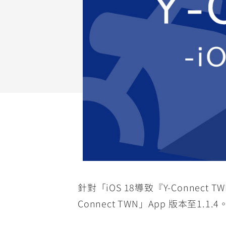
NMAX
YZF-R3
FO
150
251~549
AUGUR
YZF-R15
150
150
針對「iOS 18導致『Y-Connec
Connect TWN」App 版本至1.1.4