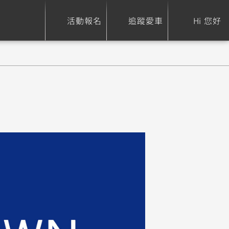
活動報名
追蹤愛車
Hi 您好
ure
Sport Heritage
Family
S
XSR 700
AXIS Z / Zii
550+
125
0
XSR 155
JOG
150
125