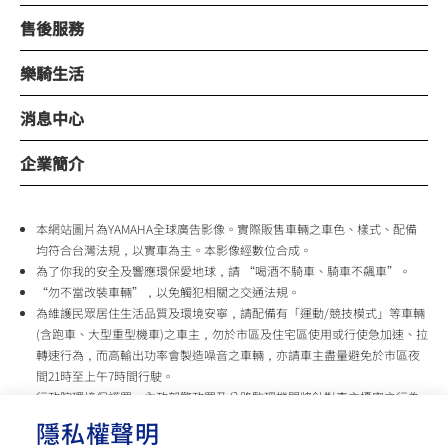
售後服務
樂騎生活
消息中心
企業簡介
本網站圖片為YAMAHA全球廣告影像。實際販售車輛之車色、樣式、配備
均符合台灣法規，以實車為主。本影像經數位合成。
為了你我的安全及響應環保愛地球，請 “喝酒不騎車、騎車不飆車”。
“勿不當改裝車輛”，以免觸犯相關之交通法規。
為維護民眾居住生活品質及環境安寧，請配備有「運動/競技模式」等車輛
(含跑車、大型重型機車)之車主，勿於市區及住宅區使用或行使急加速、拉
轉速行為，而高輸出功率會製造噪音之車輛，亦請車主盡量避免於市區夜
間21時至上午7時間行駛。
行政院環境保護署、內政部警政署及公路監理機關將針對車主擾寧之行為
及製造噪音之車輛加強取締，以維護民眾生活安寧。
隱私權聲明
台灣山葉機車 關心您