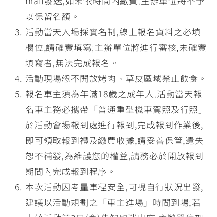
mail發送,如未依時間內繳費,主辦單位將不予
以保留名額。
活動當天入場採實名制,線上報名資料之必填
欄位,請確實填寫;主辦單位將進行審核,未確實
填寫者,無法完成報名。
活動現場恕不開放烤肉、草皮區域禁止飲食。
報名車主須為年滿18歲之成年人,活動當天報
名車主務必攜帶「普通重型機車駕照及行照」
於活動會場報到處進行報到,完成報到作業後,
即可領取報到禮及繳費收據,請妥善保管,遺失
恕不補發,為維護您的權益,請務必於開放報到
期間內完成報到程序。
本次活動因考量車程安全,可視自行狀況出發,
建議以活動規劃之「車主進場」時間到場;若