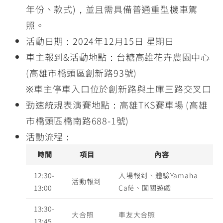
年份、款式)，並且需具備普通重型機車駕
照。
活動日期：2024年12月15日 星期日
車主報到&活動地點：台糖高雄花卉農園中心
(高雄市橋頭區創新路93號)
※車主停車入口位於創新路與土庫三路交叉口
勁速統規表演賽地點：高雄TKS賽車場 (高雄
市橋頭區橋南路688-1號)
活動流程：
時間
項目
內容
12:30-
入場報到、體驗Yamaha
活動報到
13:00
Café、闖關遊戲
13:30-
大合照
車友大合照
13:45