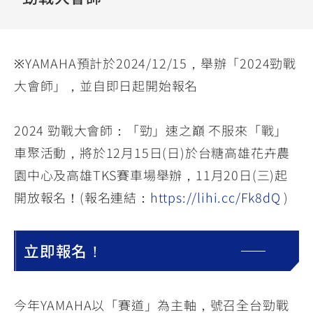
YZF-R3
NMAX
07
07
Y-
251~549
150
550+
FORCE
FZ-X
AMT
※YAMAHA預計於2024/12/15，舉辦「2024勁戰
2.0
150
550+
大會師」，並自即日起開始報名
YZF-R15
AUGUR
150
150
150
MT-
MT-
2024 勁戰大會師：「勁」速之巔 不服來「戰」
RS NEO
03
15
車聚活動，將於12月15日(日)於台糖高雄花卉農
125
251~549
150
園中心及高雄TKS賽車場舉辦，11月20日(三)起
開放報名！(報名連結：
https://lihi.cc/Fk8dQ
)
立即報名！
今年YAMAHA以「賽道」為主軸，號召全台勁戰