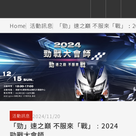
Home
活動訊息
「勁」速之巔 不服來「戰」：20
CUXiE
追蹤愛車
依風格
依風格
依排氣量
依排氣量
2.5 kw
Super
Hyper
Sport
Premium
Sport
Fashion
Adventure
Family
Sport
Naked
Heritage
YZF-R9
TMAX
CYGNUS
MT-
Limi
MT-
BW'S
XSR
AXIS
我的愛車
瀏覽紀錄
XR
09
09
700
Z /
550+
550+
125
125
Y-
Zii
150
550+
550+
AMT
125
YZF-R7
XMAX
Vinoora
PW50
550+
CYGNUS
XSR
2024/11/20
活動訊息
251~549
550+
125
50
X
155
JOG
「勁」速之巔 不服來「戰」：2024
MT-
MT-
勁戰大會師
125
150
125