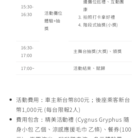
邊攤位巡禮、互動團
15:30-
康
活動攤位
16:30
拍照打卡拿好禮
體驗+抽
階段式抽獎(小獎)
獎
16:30-
主舞台抽獎(大獎)、頒獎
17:00
17:00~
活動結束、賦歸
活動費用：車主新台幣800元；後座乘客新台
幣1,000元 (每台限報2人)
費用包含：精美活動禮 (Cygnus Gryphus 隨
身小包 乙個、涼感應援毛巾 乙條)、餐券(100