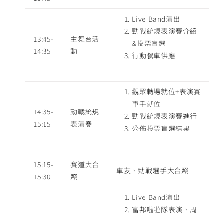
Live Band演出
勁戰統規表演賽介紹
13:45-
主舞台活
&投票盲選
14:35
動
行動餐車供應
觀眾轉場就位+表演賽
車手就位
14:35-
勁戰統規
勁戰統規表演賽進行
15:15
表演賽
公佈投票盲選結果
15:15-
賽道大合
車友、勁戰選手大合照
15:30
照
Live Band演出
富邦啦啦隊表演、周