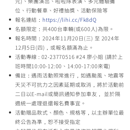
元)、樂團演出、啦啦隊表演、多元體驗攤
位、行動餐車、好禮抽獎、活動保險等
報名連結：
https://lihi.cc/Fk8dQ
名額限定：共400台車輛(或600人)為限。
報名時間：2024年11月20日(三) 至 2024年
12月5日(四)，或報名額滿為止。
活動專線 : 02-23770516 #24 廖小姐 (請於上
班時間10:00-12:00、14:00-17:00來電)
備註：遇雨活動照常進行，如遇颱風、地震等
天災不可抗力之因素延期或取消，將於活動前
二日以E-mail或簡訊通知參加車友， 並於隔
週統一處理退還報名費事宜。
活動贈品款式、顏色、規格等，以主辦單位最
終公告為準，恕不接受指定