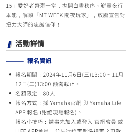
15」愛好者齊聚一堂，拋開白晝秩序、嶄露夜行
本能，解鎖「MT WEEK 闇夜玩家」，放膽宣告對
扭力大師的忠誠信仰！
活動詳情
報名資訊
報名期間：2024年11月6日(三)13:00 ~ 11月
12日(二)13:00 額滿截止。
名額限定：80人
報名方式：採 Yamaha官網 與 Yamaha Life
APP 報名 (謝絕現場報名)。
報名小技巧：請事先加入或登入 官網會員 或
LIFE APP會員，並先行綁定報名指定之車款