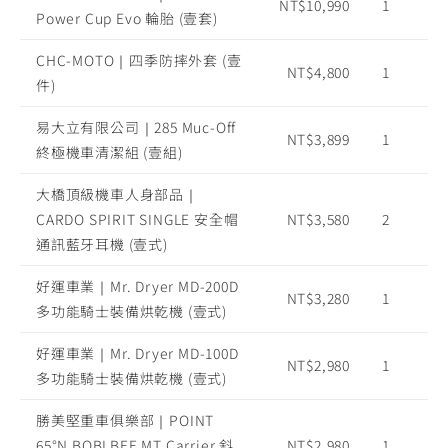
NT$10,990
1
Power Cup Evo 輪胎 (壹套)
CHC-MOTO｜四季防摔外套 (壹
NT$4,800
1
件)
易大立有限公司｜285 Muc-Off
NT$3,899
1
終極機車清潔組 (壹組)
大橋頂級機車人身部品｜
CARDO SPIRIT SINGLE 安全帽
NT$3,580
2
通訊藍牙耳機 (壹式)
好運車業｜Mr. Dryer MD-200D
NT$3,280
1
多功能騎士裝備烘乾機 (壹式)
好運車業｜Mr. Dryer MD-100D
NT$2,980
1
多功能騎士裝備烘乾機 (壹式)
勝美堅重車俱樂部｜POINT
65°N BOBLBEE MT Carrier 斜
NT$2,980
1