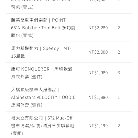
背包 (壹式)
勝美堅重車俱樂部｜POINT
65°N Boblbee Tool Belt 多功能
NT$2,280
2
腰包 (壹式)
馬力騎機動力｜Speedy｜MT-
NT$2,000
2
15風鏡
康可 KONQUEROR｜黑魂軟殼
NT$1,980
3
風衣外套 (壹件)
大橋頂級機車人身部品｜
Alpinestars VELOCITY HOODIE
NT$1,880
1
連帽外套 (壹件)
易大立有限公司｜672 Muc-Off
機車清潔/保養/潤滑三步驟套組
NT$1,199
2
(壹組)