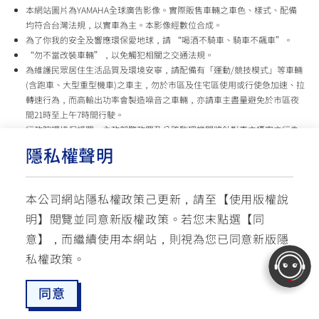
本網站圖片為YAMAHA全球廣告影像。實際販售車輛之車色、樣式、配備
均符合台灣法規，以實車為主。本影像經數位合成。
為了你我的安全及響應環保愛地球，請 “喝酒不騎車、騎車不飆車”。
“勿不當改裝車輛”，以免觸犯相關之交通法規。
為維護民眾居住生活品質及環境安寧，請配備有「運動/競技模式」等車輛
(含跑車、大型重型機車)之車主，勿於市區及住宅區使用或行使急加速、拉
轉速行為，而高輸出功率會製造噪音之車輛，亦請車主盡量避免於市區夜
間21時至上午7時間行駛。
行政院環境保護署、內政部警政署及公路監理機關將針對車主擾寧之行為
及製造噪音之車輛加強取締，以維護民眾生活安寧。
隱私權聲明
台灣山葉機車 關心您
本公司網站隱私權政策己更新，請至【
使用版權說
使用版權說明
隱私權政策
交通安全入口網
明
】閱覽並同意新版權政策。
若您末點選【同
✉ 聯繫客服
☏ 免付費客服專線: 0800-631-680
意】，而繼續使用本網站，則視為您已同意新版隱
每週一 ~ 五 08:00~12:10 / 13:00~16:40(國定假日與公司假日除外)
© YAMAHA MOTOR TAIWAN CO., LTD. All Rights Reserved.
私權政策。
同意
最新消息
愛車配對
預約試乘
服務據點
線上商城
追蹤愛車
TOP