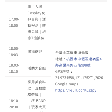
車主入場｜
Cosplay女
17:00-
神合影｜活
18:00
動報到｜贈
禮兌換｜紀
念T恤換裝
18:00-
開場歡迎
台灣山葉機車過嶺廠
18:03
地址：
桃園市中壢區過嶺里4
18:03-
鄰高鐵南路四段998號
活動大合照
18:10
GPS座標：
24.9734558,121.175271,2626
享用美食料
Google maps：
理｜互動體
https://reurl.cc/K0z2py
驗遊戲｜
18:10-
LIVE BAND
20:30
｜玩家大賓