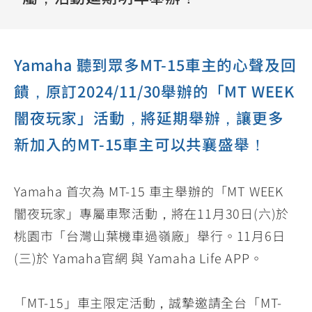
YZF-R3
NMAX
07
07
Y-
251~549
150
550+
FORCE
FZ-X
AMT
Yamaha 聽到眾多MT-15車主的心聲及回
2.0
150
550+
YZF-R15
AUGUR
饋，原訂2024/11/30舉辦的「MT WEEK
150
150
150
闇夜玩家」活動，將延期舉辦，讓更多
MT-
MT-
新加入的MT-15車主可以共襄盛舉！
RS NEO
03
15
125
251~549
150
Yamaha 首次為 MT-15 車主舉辦的「MT WEEK
闇夜玩家」專屬車聚活動，將在11月30日(六)於
桃園市「台灣山葉機車過嶺廠」舉行。11月6日
(三)於 Yamaha官網 與 Yamaha Life APP。
「MT-15」車主限定活動，誠摯邀請全台「MT-