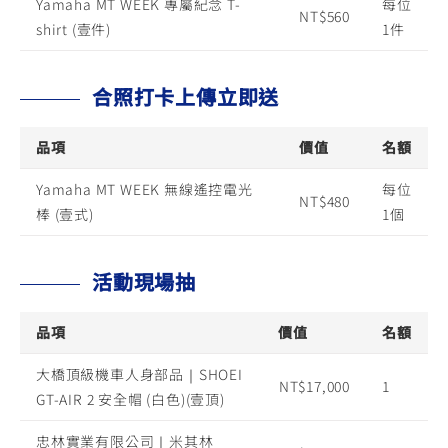
Yamaha MT WEEK 專屬紀念 T-
每位
NT$560
shirt (壹件)
1件
合照打卡上傳立即送
品項
價值
名額
Yamaha MT WEEK 無線遙控電光
每位
NT$480
棒 (壹式)
1個
活動現場抽
品項
價值
名額
大橋頂級機車人身部品｜SHOEI
NT$17,000
1
GT-AIR 2 安全帽 (白色)(壹頂)
忠林實業有限公司｜米其林