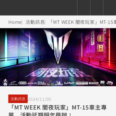
Home
活動訊息
「MT WEEK 闇夜玩家」MT
CUXiE
追蹤愛車
依風格
依風格
依排氣量
依排氣量
2.5 kw
Super
Hyper
Sport
Premium
Sport
Fashion
Adventure
Family
Sport
Naked
Heritage
YZF-R9
TMAX
CYGNUS
MT-
Limi
MT-
BW'S
XSR
AXIS
我的愛車
瀏覽紀錄
XR
09
09
700
Z /
550+
550+
125
125
Y-
Zii
150
550+
550+
AMT
125
YZF-R7
XMAX
Vinoora
PW50
550+
CYGNUS
XSR
2024/11/05
活動訊息
251~549
550+
125
50
X
155
JOG
「MT WEEK 闇夜玩家」MT-15車主專
MT-
MT-
屬，活動延期明年舉辦！
125
150
125