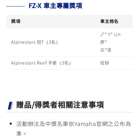
FZ-X 車主專屬獎項
獎項
車主姓名
J**-Y* Lin
Alpinestars 短T（3名）
廖*
古*佳
Alpinestars Reef 手套（3名）
從缺
贈品/得獎者相關注意事項
活動辦法及中獎名單依Yamaha官網之公布為
準。