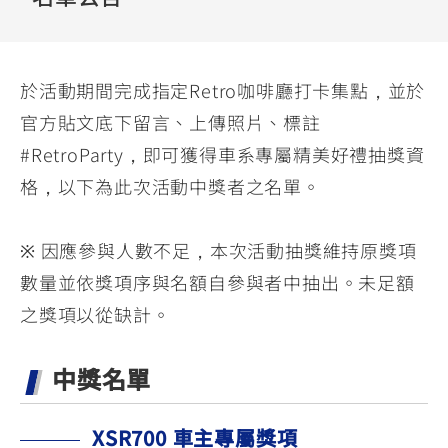
YZF-R3
NMAX
07
07
Y-
251~549
150
550+
FORCE
FZ-X
AMT
於活動期間完成指定Retro咖啡廳打卡集點，並於
2.0
150
550+
官方貼文底下留言、上傳照片、標註
YZF-R15
AUGUR
150
#RetroParty，即可獲得車系專屬精美好禮抽獎資
150
150
MT-
MT-
格，以下為此次活動中獎者之名單。
RS NEO
03
15
125
251~549
150
※ 因應參與人數不足，本次活動抽獎維持原獎項
數量並依獎項序與名額自參與者中抽出。未足額
之獎項以從缺計。
中獎名單
XSR700 車主專屬獎項