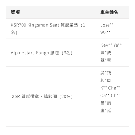
獎項
車主姓名
XSR700 Kingsman Seat 質感坐墊（1
Jose**
名）
Wa**
Kev** Ya**
Alpinestars Kanga 腰包（3名）
陳*成
蘇*智
吳*筠
郭*岡
K** Cha**
Ca** Ch**
XSR 質感徽章、鑰匙圈（20名）
呂*航
盧*廷