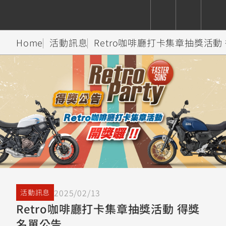
Home
活動訊息
Retro咖啡廳打卡集章抽獎活動
CUXiE
追蹤愛車
依風格
依風格
依排氣量
依排氣量
2.5 kw
Super
Hyper
Sport
Premium
Sport
Fashion
Adventure
Family
Sport
Naked
Heritage
YZF-R9
TMAX
CYGNUS
MT-
Limi
MT-
BW'S
XSR
AXIS
我的愛車
瀏覽紀錄
XR
09
09
700
Z /
550+
550+
125
125
Y-
Zii
150
550+
550+
AMT
125
YZF-R7
XMAX
Vinoora
PW50
550+
CYGNUS
XSR
2025/02/13
活動訊息
251~549
550+
125
50
X
155
JOG
Retro咖啡廳打卡集章抽獎活動 得獎
MT-
MT-
名單公告
125
150
125