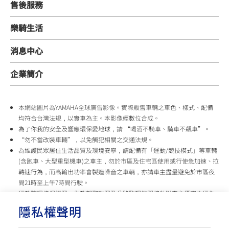
售後服務
樂騎生活
消息中心
企業簡介
本網站圖片為YAMAHA全球廣告影像。實際販售車輛之車色、樣式、配備
均符合台灣法規，以實車為主。本影像經數位合成。
為了你我的安全及響應環保愛地球，請 “喝酒不騎車、騎車不飆車”。
“勿不當改裝車輛”，以免觸犯相關之交通法規。
為維護民眾居住生活品質及環境安寧，請配備有「運動/競技模式」等車輛
(含跑車、大型重型機車)之車主，勿於市區及住宅區使用或行使急加速、拉
轉速行為，而高輸出功率會製造噪音之車輛，亦請車主盡量避免於市區夜
間21時至上午7時間行駛。
行政院環境保護署、內政部警政署及公路監理機關將針對車主擾寧之行為
及製造噪音之車輛加強取締，以維護民眾生活安寧。
隱私權聲明
台灣山葉機車 關心您