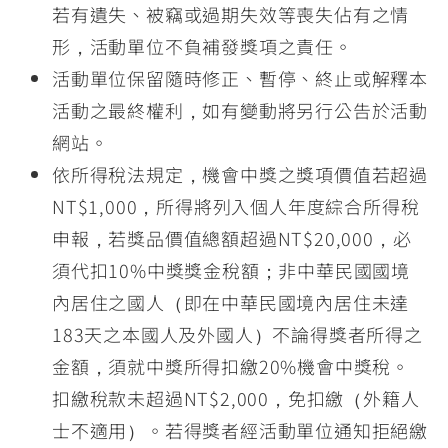
若有遺失、被竊或過期失效等喪失佔有之情
形，活動單位不負補發獎項之責任。
活動單位保留隨時修正、暫停、終止或解釋本
活動之最終權利，如有變動將另行公告於活動
網站。
依所得稅法規定，機會中獎之獎項價值若超過
NT$1,000，所得將列入個人年度綜合所得稅
申報，若獎品價值總額超過NT$20,000，必
須代扣10%中獎獎金稅額；非中華民國國境
內居住之國人（即在中華民國境內居住未達
183天之本國人及外國人）不論得獎者所得之
金額，須就中獎所得扣繳20%機會中獎稅。
扣繳稅款未超過NT$2,000，免扣繳（外籍人
士不適用）。若得獎者經活動單位通知拒絕繳