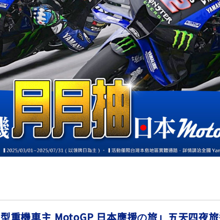
RCE 2.0
MT-03
MT-15
150
251~549
150
RS NEO
125
a 大型重機車主 MotoGP 日本應援の旅」五天四夜