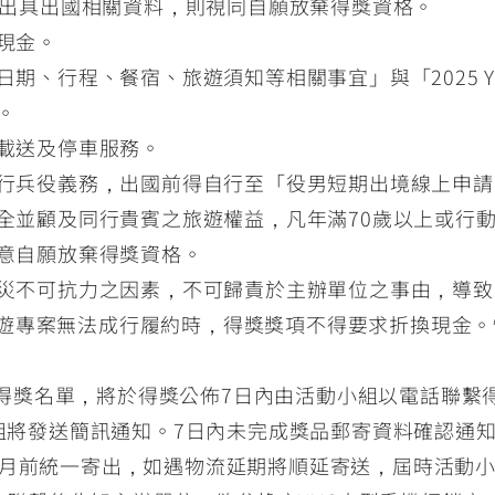
及出具出國相關資料，則視同自願放棄得獎資格。
現金。
、行程、餐宿、旅遊須知等相關事宜」與「2025 Yama
。
載送及停車服務。
行兵役義務，出國前得自行至「役男短期出境線上申
全並顧及同行貴賓之旅遊權益，凡年滿70歲以上或行
意自願放棄得獎資格。
不可抗力之因素，不可歸責於主辦單位之事由，導致「202
旅」旅遊專案無法成行履約時，得獎獎項不得要求折換現金
公佈得獎名單，將於得獎公佈7日內由活動小組以電話聯
組將發送簡訊通知。7日內未完成獎品郵寄資料確認通
於10月前統一寄出，如遇物流延期將順延寄送，屆時活動