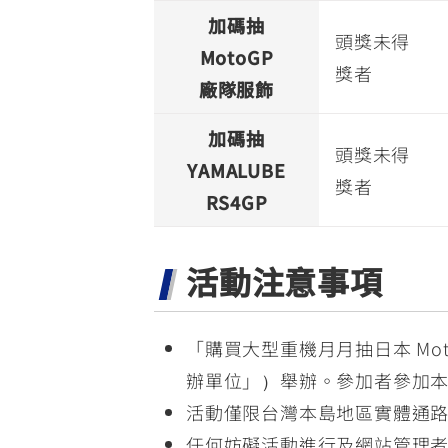
加碼抽
頭獎未得
MotoGP
獎者
廠隊服飾
加碼抽
頭獎未得
YAMALUBE
獎者
RS4GP
活動注意事項
「購買大型重機月月抽日本 M
辦單位」）舉辦。參加者參加
活動僅限台灣本島地區實體通路 
任何妨礙活動進行及網站管理