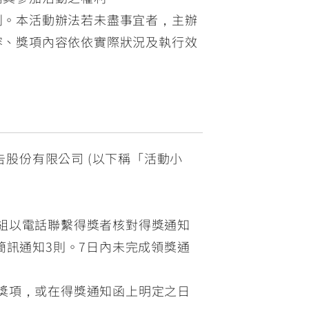
利。本活動辦法若未盡事宜者，主辦
容、獎項內容依依實際狀況及執行效
股份有限公司 (以下稱「活動小
小組以電話聯繫得獎者核對得獎通知
簡訊通知3則。7日內未完成領獎通
の旅」獎項，或在得獎通知函上明定之日