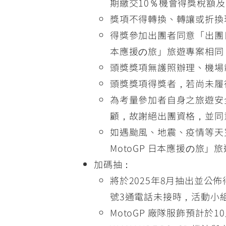
期繳交10％機會得獎稅額
獎項不得轉換、轉讓或折換
得獎參加出團者同意「出團日期
本應援の旅」旅遊專案相同
頭獎獎項無護照辦理、機場
頭獎獎項得獎者，若尚未履
為考量參加者自身之旅遊安
顧，故謝絕出團資格，並同
如遇颱風、地震、疫情等天災
MotoGP 日本應援の
加碼抽：
將於2025年8月抽出並
號3通電話未接時，活動小
MotoGP 廠隊服飾預計