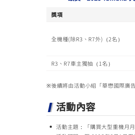
獎項
全機種(除R3、R7外)（2名）
R3、R7車主獨抽（1名）
※後續將由活動小組「華懋國際廣告股
活動內容
活動主題：「購買大型重機月月抽