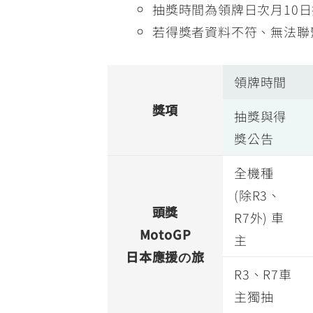
抽獎時間為領牌日次月10日
若得獎者資料不符、無法聯
領牌時間
獎項
抽獎與得
獎公告
全機種
(除R3、
頭獎
R7外) 車
MotoGP
主
日本應援の旅
R3、R7車
主獨抽