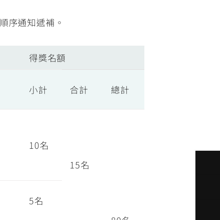
順序通知遞補。
得獎名額
小計
合計
總計
10名
15名
5名