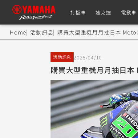
打檔車
速克達
電動車
Home
活動訊息
購買大型重機月月抽日本 Mot
追蹤愛車
2025/04/10
活動訊息
Premium
Super Sport
購買大型重機月月抽日本 
TMAX
YZF-R9
CY
550+
550+
XMAX
YZF-R7
CY
251~549
550+