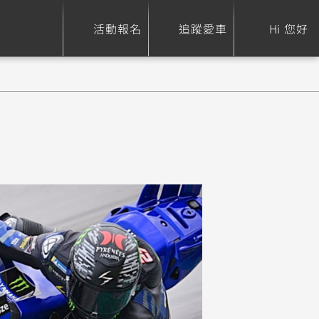
活動報名
追蹤愛車
Hi 您好
ure
Sport Heritage
Family
S
XSR 700
AXIS Z / Zii
550+
125
0
XSR 155
JOG
150
125