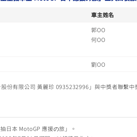
車主姓名
郭OO
何OO
劉OO
份有限公司 黃麗珍 0935232996」與中獎者聯繫
日本 MotoGP 應援の旅」。