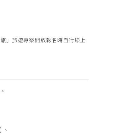
應援の旅」旅遊專案開放報名時自行線上
名。
 。