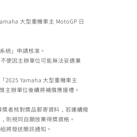
ha 大型重機車主 MotoGP 日
請系統」申請核准。
動不便因主辦單位可能無法妥適兼
5 Yamaha 大型重機車主
。惟主辦單位後續將補償應援禮。
繫得獎者核對獎品郵寄資料，若連續撥
知，則視同自願放棄得獎資格。
小組將發送簡訊通知。