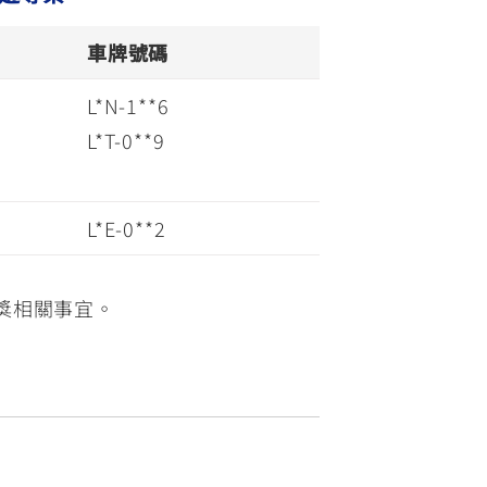
車牌號碼
L*N-1**6
L*T-0**9
L*E-0**2
中獎相關事宜。