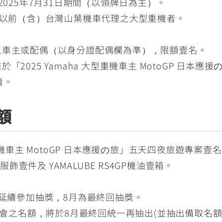
至2025年7月31日期間（以領牌日為主）。
年式以前（含）台灣山葉機車代理之大型重機者。
之車主或配偶（以身分證配偶欄為準），限額壹名。
2025 Yamaha 大型重機車主 MotoGP 日本
責。
額
型重機車主 MotoGP 日本應援の旅」五天四夜旅遊專案壹
隊服飾壹件及 YAMALUBE RS4GP機油壹箱。
延續參加抽獎，8月為最終回抽獎。
會之名額，將於8月最終回統一再抽出(並抽出備取名額)