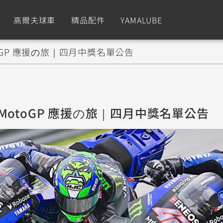
高爾夫球車
精品配件
YAMALUBE
oGP 應援の旅｜四月中獎名單公告
依風格
依風格
依排氣量
依排氣量
CUXiE
2.5 kw
Sport
Hyper Naked
Fashion
Advent
MotoGP 應援の旅｜四月中獎名單公告
GNUS XR
MT-09 Y-AMT
Limi
MT-09
BW'
我的愛車
瀏覽紀錄
150
550+
125
550+
125
GNUS X
MT-07 Y-AMT
Vinoora
MT-07
PW5
125
550+
125
550+
50