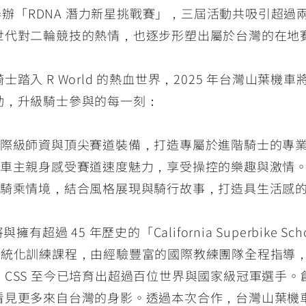
續舉辦「RDNA 潛力新星挑戰賽」，三屆活動共吸引超
世代對二輪競技的熱情，也逐步形塑出屬於台灣的在地
入 R World 的熱血世界，2025 年台灣山葉機車
動，升級騎士參與的每一刻：
合國際級師資與頂尖賽道裝備，打造專屬於進階騎士的專
更多車主親身感受賽道速度魅力，享受操控的樂趣與激情
日常騎乘情境，結合風格展現與騎行故事，打造具生活感
超過 45 年歷史的「California Superbike 
 4 的世界級系統化訓練課程，由經驗豐富的國際教練團隊全
S 至今已培育出超過百位世界與國家級冠軍選手。創辦人 
看見更多來自台灣的身影。透過本次合作，台灣山葉機