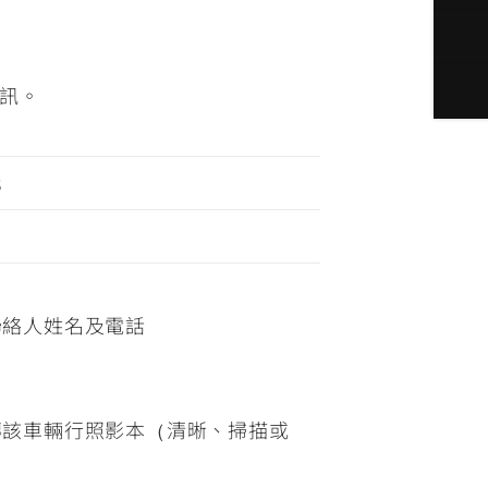
訊。
3
聯絡人姓名及電話
傳該車輛行照影本（清晰、掃描或