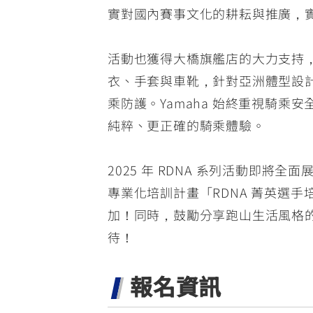
實對國內賽事文化的耕耘與推廣，
活動也獲得大橋旗艦店的大力支持，協
衣、手套與車靴，針對亞洲體型設計
乘防護。Yamaha 始終重視騎
純粹、更正確的騎乘體驗。
2025 年 RDNA 系列活動即將全
專業化培訓計畫「RDNA 菁英選
加！同時，鼓勵分享跑山生活風格的
待！
報名資訊