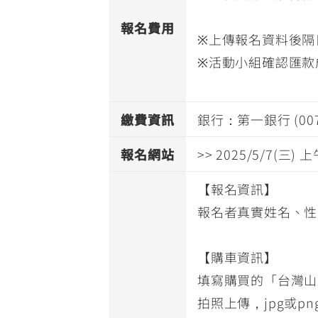
報名費用
※上傳報名資料後隔
※活動小組確認匯款
繳費資訊
銀行：第一銀行 (00
報名網站
>> 2025/5/7(三)
【報名資訊】
報名者真實姓名、性
【購車資訊】
填寫購買的「台灣山
拍照上傳，jpg或p