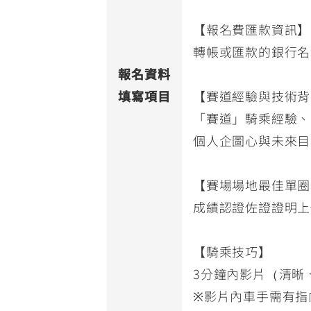
【報名費匯款資訊】
轉帳或匯款的銀行名
報名資料
填寫項目
【賽道經驗與技術背
「賽道」騎乘經驗、參
個人企圖心與未來目
【賽場場地最佳單圈
成績認證佐證證明上
【騎乘技巧】
3分鐘內影片（清晰、
※影片內車手需有指