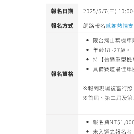
報名日期
2025/5/7(三) 10:00
報名方式
網路報名
感謝熱情支
限台灣山葉機車
年齡18~27歲。
持【普通重型機
具備賽道最佳單
報名資格
※報到現場複審行照
※首屆、第二屆及第
報名費NT$1,0
未入選之報名者，