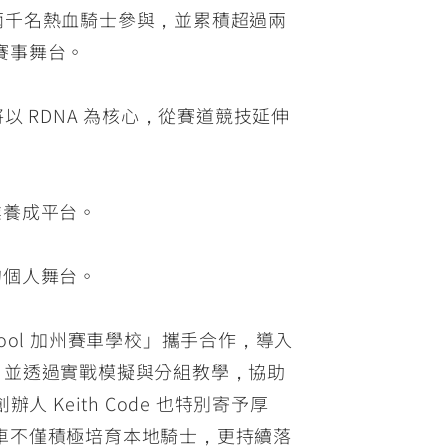
過兩千名熱血騎士參與，並累積超過兩
賽事舞台。
將以 RDNA 為核心，從賽道競技延伸
業養成平台。
。
的個人舞台。
School 加州賽車學校」攜手合作，導入
程指導，並透過實戰模擬與分組教學，協助
Keith Code 也特別寄予厚
車不僅積極培育本地騎士，更持續落