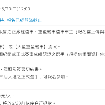
~5/20(二)12:00
持! 報名已經額滿截止
販售之正廠輕檔車、重型機車檔車車主（報名需上傳與
車】 或【大型重型機車】駕照。
圈紀錄或正式賽事成績認證之選手（須提供相關資料佐
、駕照及簽署切結書。
三屆入選之正式選手，可報名參加。
00元/人。
將於6/30前依序進行退款。