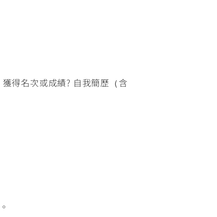
 獲得名次或成績? 自我簡歷（含
。