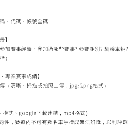
稱、代碼、帳號全碼
景】
加賽事經驗、參加過哪些賽事? 參賽組別? 騎乘車輛?
標）
、專業賽事成績】
傳（清晰、掃描或拍照上傳，jpg或png格式）
橫式、google下載連結，mp4格式）
向性，賽道內不可有數名車手造成無法辨識，以利評選