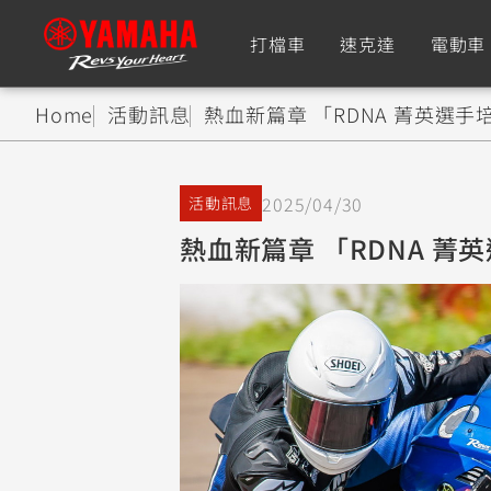
打檔車
速克達
電動車
Home
活動訊息
熱血新篇章 「RDNA 菁英選手培
追蹤愛車
2025/04/30
活動訊息
Premium
Super Sport
熱血新篇章 「RDNA 菁英
TMAX
YZF-R9
CY
550+
550+
XMAX
YZF-R7
CY
251~549
550+