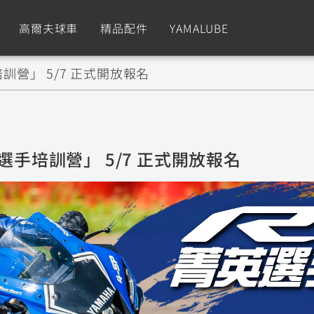
高爾夫球車
精品配件
YAMALUBE
訓營」 5/7 正式開放報名
依風格
依風格
依排氣量
依排氣量
CUXiE
2.5 kw
Sport
Hyper Naked
Fashion
Advent
選手培訓營」 5/7 正式開放報名
GNUS XR
MT-09 Y-AMT
Limi
MT-09
BW'
我的愛車
瀏覽紀錄
150
550+
125
550+
125
GNUS X
MT-07 Y-AMT
Vinoora
MT-07
PW5
125
550+
125
550+
50