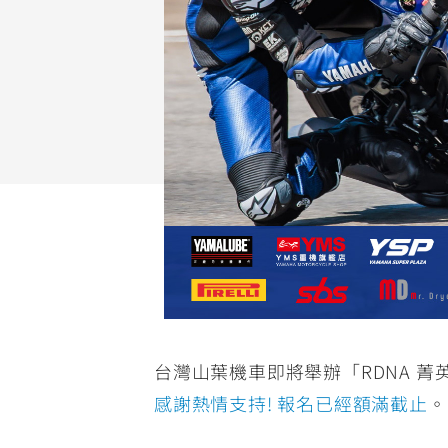
NMAX
YZF-R3
FO
150
251~549
AUGUR
YZF-R15
150
150
台灣山葉機車即將舉辦「RDNA 菁英選
感謝熱情支持! 報名已經額滿截止
。