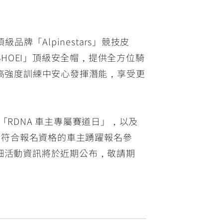
「Alpinestars」競技皮
HOEI」頂級安全帽，提供全方位騎
在高強度訓練中安心發揮潛能，享受更
造的「RDNA 車主專屬賽道日」，以及
邀請符合報名資格的車主踴躍報名參
詳細活動資訊將於近期公布，敬請期