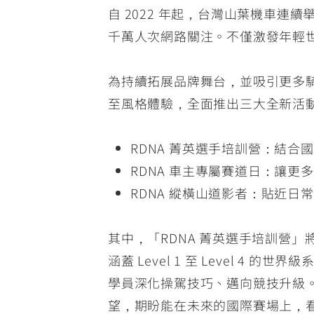
自 2022 年起，台灣山葉機車連
千萬人次網路關注。不僅激發年輕
為持續拓展品牌舞台，並吸引更多騎士踏
至風格體驗，全面推出三大全新活
RDNA 菁英選手培訓營：結
RDNA 車主專屬賽道日：讓
RDNA 縱橫山道影者：貼近
其中，「RDNA 菁英選手培訓營」將與擁有
涵蓋 Level 1 至 Level
學員深化操駕技巧、邁向競技升級。CS
望，期盼能在未來的國際賽場上，