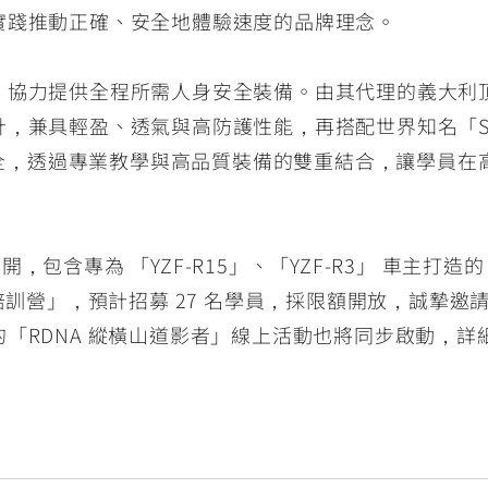
實踐推動正確、安全地體驗速度的品牌理念。
力提供全程所需人身安全裝備。由其代理的義大利頂級品牌
，兼具輕盈、透氣與高防護性能，再搭配世界知名「S
乘安全，透過專業教學與高品質裝備的雙重結合，讓學員
面展開，包含專為 「YZF-R15」、「YZF-R3」 車主打
手培訓營」，預計招募 27 名學員，採限額開放，誠摯
「RDNA 縱橫山道影者」線上活動也將同步啟動，