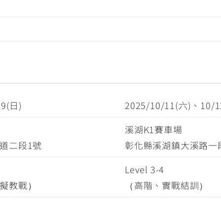
29(日)
2025/10/11(六)、10/1
場
溪湖K1賽車場
道二段1號
彰化縣溪湖鎮大溪路一段
Level 3-4
擬教戰）
（高階、實戰結訓）