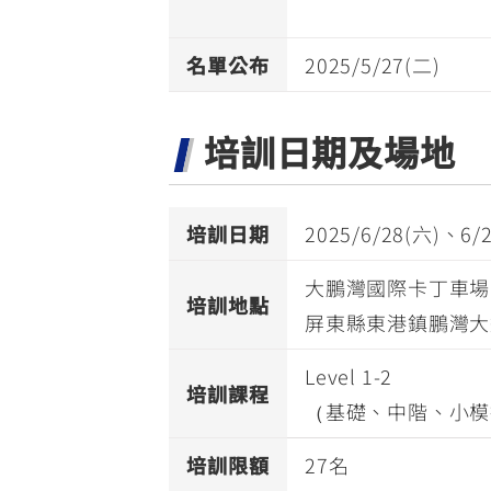
名單公布
2025/5/27(二)
培訓日期及場地
培訓日期
2025/6/28(六)、6/
大鵬灣國際卡丁車
培訓地點
屏東縣東港鎮鵬灣大
Level 1-2
培訓課程
（基礎、中階、小模
培訓限額
27名