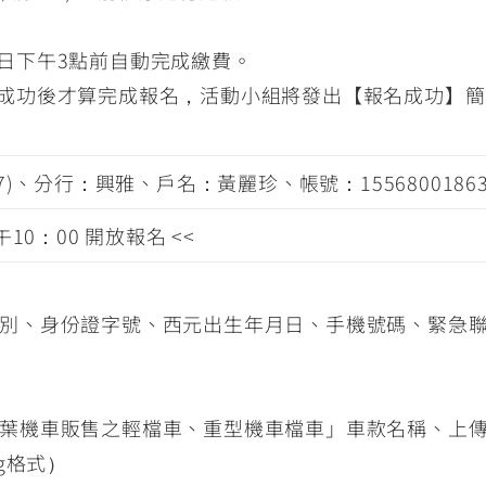
日下午3點前自動完成繳費。
成功後才算完成報名，活動小組將發出【報名成功】簡
7)、分行：興雅、戶名：黃麗珍、帳號：1556800186
 上午10：00 開放報名 <<
別、身份證字號、西元出生年月日、手機號碼、緊急
葉機車販售之輕檔車、重型機車檔車」車款名稱、上
ng格式）