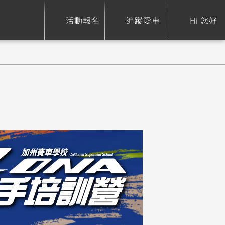
活動報名
追蹤愛車
Hi 您好
ure
Sport Heritage
Family
S
XSR 700
AXIS Z / Zii
550+
125
0
XSR 155
JOG
150
125