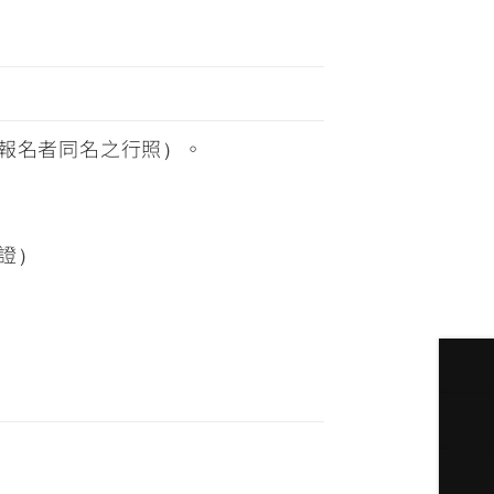
報名者同名之行照）。
證）