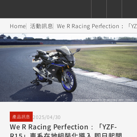
Home
活動訊息
We R Racing Perfecti
CUXiE
追蹤愛車
依風格
依風格
依排氣量
依排氣量
2.5 kw
Super
Hyper
Sport
Premium
Sport
Fashion
Adventure
Family
Sport
Naked
Heritage
YZF-R9
TMAX
CYGNUS
MT-
Limi
MT-
BW'S
XSR
AXIS
我的愛車
瀏覽紀錄
XR
09
09
700
Z /
550+
550+
125
125
Y-
Zii
150
550+
550+
AMT
125
YZF-R7
XMAX
Vinoora
PW50
550+
CYGNUS
XSR
2025/04/30
產品訊息
251~549
550+
125
50
X
155
JOG
We R Racing Perfection：「YZF-
MT-
MT-
R15」車系在地組裝化導入 即日起開
125
150
125