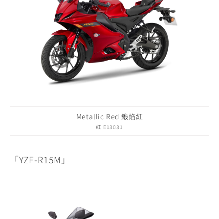
Metallic Red 鍛焰紅
紅 E13031
「YZF-R15M」