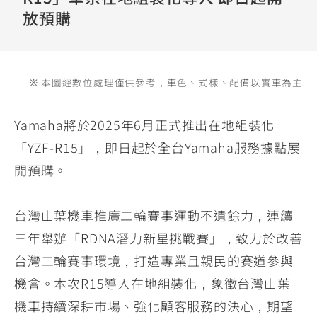
YZF-R3
NMAX
07
07
放預購
Y-
251~549
150
550+
FORCE
FZ-X
AMT
2.0
150
550+
※ 本圖經數位處理僅供參考，車色、式樣、配備以實車為主
YZF-R15
AUGUR
150
150
150
Yamaha將於2025年6月正式推出在地組裝化
MT-
MT-
「YZF-R15」，即日起於全台Yamaha服務據點展
RS NEO
03
15
開預購。
125
251~549
150
台灣山葉機車推廣二輪賽事運動不遺餘力，連續
三年舉辦「RDNA潛力新星挑戰賽」，致力於改善
台灣二輪賽事環境，打造專業且親民的賽道參與
機會。本次R15導入在地組裝化，象徵台灣山葉
機車持續深耕市場、強化顧客服務的決心，期望