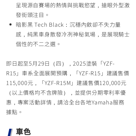
呈現源自賽場的熱情與挑戰慾望，搶眼外型激
發街頭注目。
暗影黑 Tech Black：沉穩內斂卻不失力量
感，純黑車身散發冷冽神秘氣場，是展現騎士
個性的不二之選。
即日起至5月29日（四），2025塗裝「YZF-
R15」車系全面展開預購，「YZF-R15」建議售價
115,000元，「YZF-R15M」建議售價120,000元
（以上價格均不含牌險），並提供分期零利率優
惠，專案活動詳情，請洽全台各地Yamaha服務
據點。
車色