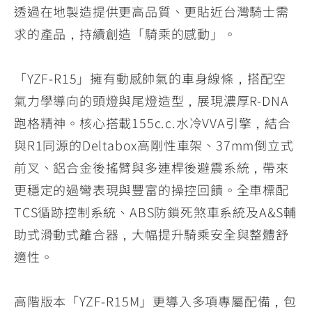
透過在地製造提供更高品質、更貼近台灣騎士需
求的產品，持續創造「騎乘的感動」。
「YZF-R15」擁有動感帥氣的車身線條，搭配空
氣力學導向的頭燈與尾燈造型，展現濃厚R-DNA
跑格精神。核心搭載155c.c.水冷VVA引擎，結合
與R1同源的Deltabox高剛性車架、37mm倒立式
前叉、鋁合金後搖臂與多連桿後避震系統，帶來
更穩定的過彎表現與豐富的操控回饋。全車標配
TCS循跡控制系統、ABS防鎖死煞車系統及A&S輔
助式滑動式離合器，大幅提升騎乘安全與整體舒
適性。
高階版本「YZF-R15M」更導入多項專屬配備，包