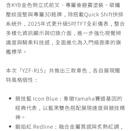
含KYB金色倒立式前叉、專屬後避震塗裝、碳纖
壓紋座墊與專屬3D銘牌，除搭載Quick Shift快排
系統外，2025年式更升級5吋TFT全彩儀表，整合
多樣化資訊顯示與切換介面，進一步強化視覺辨
識度與騎乘科技感，全面進化為入門級跑車的旗
艦標竿。
本次「YZF-R15」共推出三款車色，各自展現獨
特風格個性：
競技藍 Icon Blue：象徵Yamaha賽道基因的
經典代表，以藍黑雙色搭配展現速度與競技精
神。
鍛焰紅 Redline：融合金屬質感與炙熱紅調，