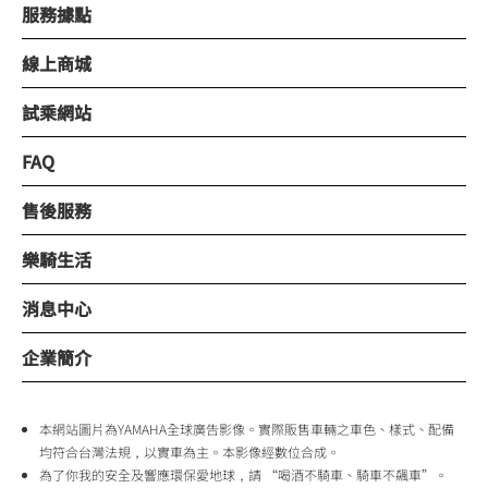
服務據點
線上商城
試乘網站
FAQ
售後服務
樂騎生活
消息中心
企業簡介
本網站圖片為YAMAHA全球廣告影像。實際販售車輛之車色、樣式、配備
均符合台灣法規，以實車為主。本影像經數位合成。
為了你我的安全及響應環保愛地球，請 “喝酒不騎車、騎車不飆車”。