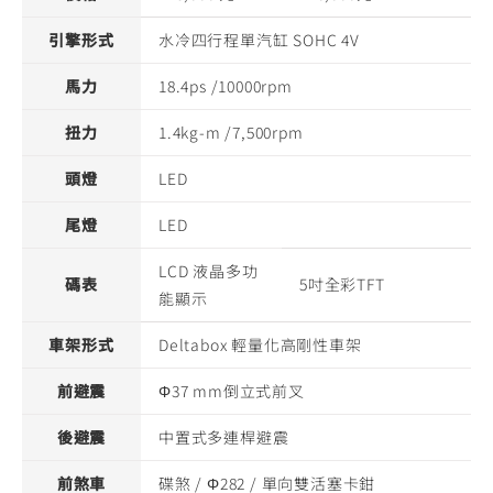
引擎形式
水冷四行程單汽缸 SOHC 4V
馬力
18.4ps /10000rpm
扭力
1.4kg-m /7,500rpm
頭燈
LED
尾燈
LED
LCD 液晶多功
碼表
5吋全彩TFT
能顯示
車架形式
Deltabox 輕量化高剛性車架
前避震
Φ37 mm倒立式前叉
後避震
中置式多連桿避震
前煞車
碟煞 / Φ282 / 單向雙活塞卡鉗