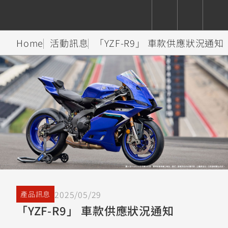
Home
活動訊息
「YZF-R9」 車款供應狀況通知
CUXiE
追蹤愛車
依風格
依風格
依排氣量
依排氣量
2.5 kw
Super
Hyper
Sport
Premium
Sport
Fashion
Adventure
Family
Sport
Naked
Heritage
YZF-R9
TMAX
CYGNUS
MT-
Limi
MT-
BW'S
XSR
AXIS
我的愛車
瀏覽紀錄
XR
09
09
700
Z /
550+
550+
125
125
Y-
Zii
150
550+
550+
AMT
125
YZF-R7
XMAX
Vinoora
PW50
550+
CYGNUS
XSR
2025/05/29
產品訊息
251~549
550+
125
50
X
155
JOG
「YZF-R9」 車款供應狀況通知
MT-
MT-
125
150
125