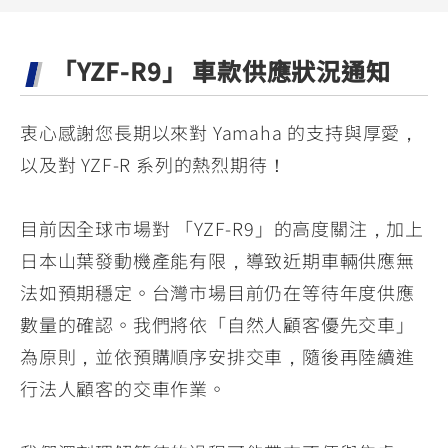
YZF-R3
NMAX
07
07
Y-
251~549
150
550+
「YZF-R9」 車款供應狀況通知
FORCE
FZ-X
AMT
2.0
150
550+
YZF-R15
AUGUR
150
衷心感謝您長期以來對 Yamaha 的支持與厚愛，
150
150
以及對 YZF-R 系列的熱烈期待！
MT-
MT-
RS NEO
03
15
目前因全球市場對 「YZF-R9」的高度關注，加上
125
251~549
150
日本山葉發動機產能有限，導致近期車輛供應無
法如預期穩定。台灣市場目前仍在等待年度供應
數量的確認。我們將依「自然人顧客優先交車」
為原則，並依預購順序安排交車，隨後再陸續進
行法人顧客的交車作業。