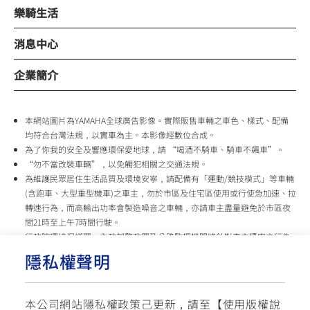
樂騎生活
消息中心
企業簡介
本網站圖片為YAMAHA全球廣告影像。實際販售車輛之車色、樣式、配備
均符合台灣法規，以實車為主。本影像經數位合成。
為了你我的安全及響應環保愛地球，請 “喝酒不騎車、騎車不飆車”。
“勿不當改裝車輛”，以免觸犯相關之交通法規。
為維護民眾居住生活品質及環境安寧，請配備有「運動/競技模式」等車輛
(含跑車、大型重型機車)之車主，勿於市區及住宅區使用或行使急加速、拉
轉速行為，而高輸出功率會製造噪音之車輛，亦請車主盡量避免於市區夜
間21時至上午7時間行駛。
行政院環境保護署、內政部警政署及公路監理機關將針對車主擾寧之行為
及製造噪音之車輛加強取締，以維護民眾生活安寧。
隱私權聲明
台灣山葉機車 關心您
本公司網站隱私權政策己更新，請至【
使用版權說