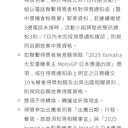
組以電話聯繫得獎者核對得獎通知函（暨
中獎機會稅務單）郵寄資料，若連續撥號
3通電話未接時，活動小組將發送簡訊通
知3則。7日內未完成領獎通知確認，則視
同自願放棄中獎資格。
如聯繫得獎者無意願領取「2025 Yamaha
大型重機車主 MotoGP 日本應援の旅」獎
項，或在得獎通知函上明定之日期繳交
10％機會得獎稅額及出具出國相關資料，
則視同自願放棄得獎資格。
獎項不得轉換、轉讓或折換現金。
得獎參加出團者同意「出團日期、行程、
餐宿、旅遊須知等相關事宜」與「2025
Yamaha 大型重機車主 MotoGP 日本應援