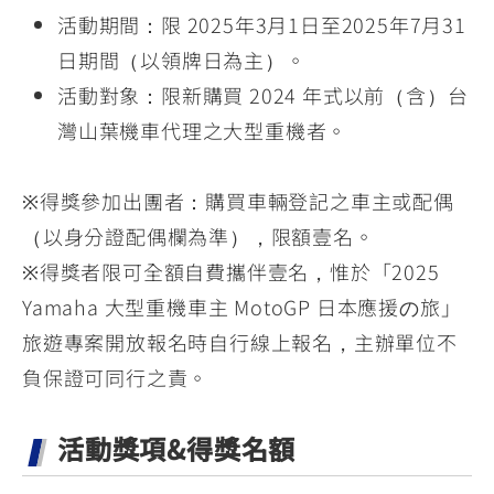
活動期間：限 2025年3月1日至2025年7月31
日期間（以領牌日為主）。
活動對象：限新購買 2024 年式以前（含）台
灣山葉機車代理之大型重機者。
※得獎參加出團者：購買車輛登記之車主或配偶
（以身分證配偶欄為準），限額壹名。
※得獎者限可全額自費攜伴壹名，惟於「2025
Yamaha 大型重機車主 MotoGP 日本應援の旅」
旅遊專案開放報名時自行線上報名，主辦單位不
負保證可同行之責。
活動獎項&得獎名額