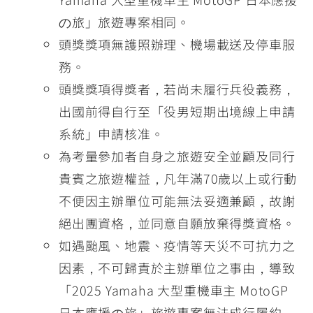
の旅」旅遊專案相同。
頭獎獎項無護照辦理、機場載送及停車服
務。
頭獎獎項得獎者，若尚未履行兵役義務，
出國前得自行至「役男短期出境線上申請
系統」申請核准。
為考量參加者自身之旅遊安全並顧及同行
貴賓之旅遊權益，凡年滿70歲以上或行動
不便因主辦單位可能無法妥適兼顧，故謝
絕出團資格，並同意自願放棄得獎資格。
如遇颱風、地震、疫情等天災不可抗力之
因素，不可歸責於主辦單位之事由，導致
「2025 Yamaha 大型重機車主 MotoGP
日本應援の旅」旅遊專案無法成行履約