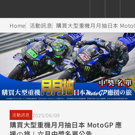
Home
活動訊息
購買大型重機月月抽日本 Mot
CUXiE
追蹤愛車
依風格
依風格
依排氣量
依排氣量
2.5 kw
Super
Hyper
Sport
Premium
Sport
Fashion
Adventure
Family
Sport
Naked
Heritage
YZF-R9
TMAX
CYGNUS
MT-
Limi
MT-
BW'S
XSR
AXIS
我的愛車
瀏覽紀錄
XR
09
09
700
Z /
550+
550+
125
125
Y-
Zii
150
550+
550+
AMT
125
YZF-R7
XMAX
Vinoora
PW50
550+
CYGNUS
XSR
2025/06/09
活動訊息
251~549
550+
125
50
X
155
JOG
購買大型重機月月抽日本 MotoGP 應
MT-
MT-
援の旅｜六月中獎名單公告
125
150
125