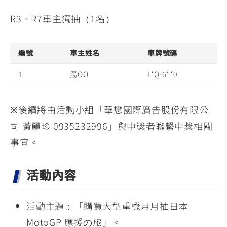
R3、R7車主獨抽（1名）
編號
車主姓名
車牌號碼
1
湯OO
L*Q-6**0
※後續將由活動小組「華懋國際廣告股份有限公
司 黃麗珍 0935232996」與中獎者聯繫中獎相關
事宜。
活動內容
活動主題：「購買大型重機月月抽日本
MotoGP 應援の旅」。