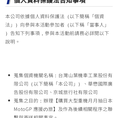
本公司依據個人資料保護法（以下簡稱「個資
法」）向參與本活動參加者（以下稱「當事人」
）告知下列事項，參與本活動前請務必詳閱以下
說明。
蒐集個資機關名稱：台灣山葉機車工業股份有
限公司（以下簡稱「本公司」）、華懋國際廣
告股份有限公司、京城旅行社有限公司
蒐集之目的：辦理【購買大型重機月月抽日本
MotoGP 應援の旅】及作為後續相關程序之聯
繫與寄送相關事宜。