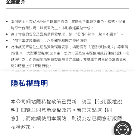
企業簡介
本網站圖片為YAMAHA全球廣告影像。實際販售車輛之車色、樣式、配備
均符合台灣法規，以實車為主。本影像經數位合成。
為了你我的安全及響應環保愛地球，請 “喝酒不騎車、騎車不飆車”。
“勿不當改裝車輛”，以免觸犯相關之交通法規。
為維護民眾居住生活品質及環境安寧，請配備有「運動/競技模式」等車輛
(含跑車、大型重型機車)之車主，勿於市區及住宅區使用或行使急加速、拉
轉速行為，而高輸出功率會製造噪音之車輛，亦請車主盡量避免於市區夜
間21時至上午7時間行駛。
行政院環境保護署、內政部警政署及公路監理機關將針對車主擾寧之行為
及製造噪音之車輛加強取締，以維護民眾生活安寧。
隱私權聲明
台灣山葉機車 關心您
本公司網站隱私權政策己更新，請至【
使用版權說
使用版權說明
隱私權政策
交通安全入口網
明
】閱覽並同意新版權政策。
若您末點選【同
✉ 聯繫客服
☏ 免付費客服專線: 0800-631-680
意】，而繼續使用本網站，則視為您已同意新版隱
每週一 ~ 五 08:00~12:10 / 13:00~16:40(國定假日與公司假日除外)
© YAMAHA MOTOR TAIWAN CO., LTD. All Rights Reserved.
私權政策。