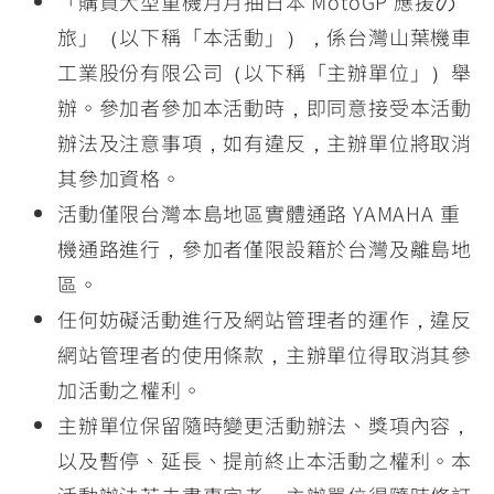
「購買大型重機月月抽日本 MotoGP 應援の
旅」（以下稱「本活動」），係台灣山葉機車
工業股份有限公司（以下稱「主辦單位」）舉
辦。參加者參加本活動時，即同意接受本活動
辦法及注意事項，如有違反，主辦單位將取消
其參加資格。
活動僅限台灣本島地區實體通路 YAMAHA 重
機通路進行，參加者僅限設籍於台灣及離島地
區。
任何妨礙活動進行及網站管理者的運作，違反
網站管理者的使用條款，主辦單位得取消其參
加活動之權利。
主辦單位保留隨時變更活動辦法、獎項內容，
以及暫停、延長、提前終止本活動之權利。本