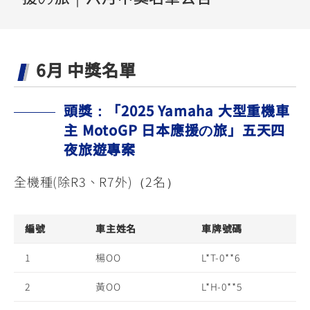
YZF-R3
NMAX
07
07
Y-
251~549
150
550+
FORCE
FZ-X
AMT
6月 中獎名單
2.0
150
550+
YZF-R15
AUGUR
150
150
150
頭獎：「2025 Yamaha 大型重機車
MT-
MT-
主 MotoGP 日本應援の旅」五天四
RS NEO
03
15
夜旅遊專案
125
251~549
150
全機種(除R3、R7外)（2名）
編號
車主姓名
車牌號碼
1
楊OO
L*T-0**6
2
黃OO
L*H-0**5