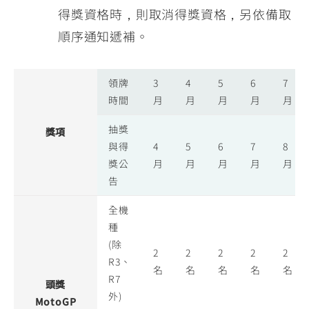
得獎資格時，則取消得獎資格，另依備取
順序通知遞補。
領牌
3
4
5
6
7
時間
月
月
月
月
月
抽獎
獎項
與得
4
5
6
7
8
獎公
月
月
月
月
月
告
全機
種
(除
2
2
2
2
2
R3、
名
名
名
名
名
R7
頭獎
外)
MotoGP