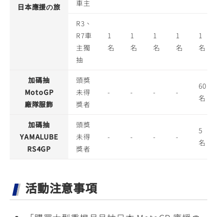
車主
日本應援の旅
R3、
R7車
1
1
1
1
1
主獨
名
名
名
名
名
抽
加碼抽
頭獎
60
MotoGP
未得
-
-
-
-
名
廠隊服飾
獎者
加碼抽
頭獎
5
YAMALUBE
未得
-
-
-
-
名
RS4GP
獎者
活動注意事項