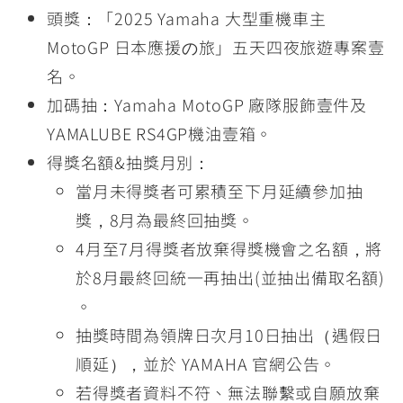
頭獎：「2025 Yamaha 大型重機車主
MotoGP 日本應援の旅」五天四夜旅遊專案壹
名。
加碼抽：Yamaha MotoGP 廠隊服飾壹件及
YAMALUBE RS4GP機油壹箱。
得獎名額&抽獎月別：
當月未得獎者可累積至下月延續參加抽
獎，8月為最終回抽獎。
4月至7月得獎者放棄得獎機會之名額，將
於8月最終回統一再抽出(並抽出備取名額)
。
抽獎時間為領牌日次月10日抽出（遇假日
順延），並於 YAMAHA 官網公告。
若得獎者資料不符、無法聯繫或自願放棄