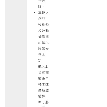
行拆
除。
車輛之
燈具、
後視鏡
及運動
攝影機
必須以
膠帶妥
善固
定。
※以上
若經檢
驗後車
輛未達
賽道體
驗標
準，將