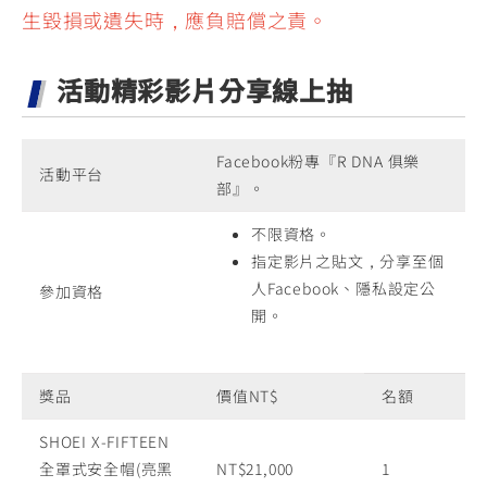
生毀損或遺失時，應負賠償之責。
活動精彩影片分享線上抽
Facebook粉專『R DNA 俱樂
活動平台
部』。
不限資格。
指定影片之貼文，分享至個
人Facebook、隱私設定公
參加資格
開。
獎品
價值NT$
名額
SHOEI X-FIFTEEN
全罩式安全帽(亮黑
NT$21,000
1