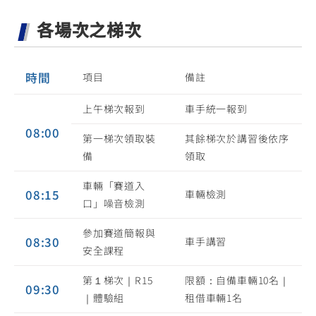
各場次之梯次
時間
項目
備註
上午梯次報到
車手統一報到
08:00
第一梯次領取裝
其餘梯次於講習後依序
備
領取
車輛「賽道入
08:15
車輛檢測
口」噪音檢測
參加賽道簡報與
08:30
車手講習
安全課程
第１梯次｜R15
限額：自備車輛10名｜
09:30
｜體驗組
租借車輛1名