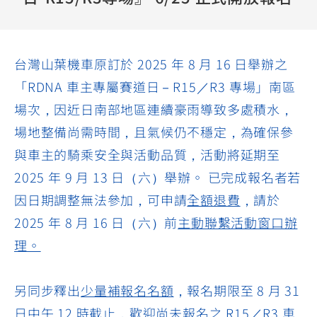
YZF-R3
NMAX
07
07
Y-
251~549
150
550+
FORCE
FZ-X
AMT
台灣山葉機車原訂於 2025 年 8 月 16 日舉辦之
2.0
150
550+
「RDNA 車主專屬賽道日－R15／R3 專場」南區
YZF-R15
AUGUR
150
場次，因近日南部地區連續豪雨導致多處積水，
150
150
MT-
MT-
場地整備尚需時間，且氣候仍不穩定，為確保參
RS NEO
03
15
與車主的騎乘安全與活動品質，活動將延期至
125
251~549
150
2025 年 9 月 13 日（六）舉辦。 已完成報名者若
因日期調整無法參加，可申請
全額退費
，請於
2025 年 8 月 16 日（六）前
主動聯繫活動窗口辦
理。
另同步釋出
少量補報名名額
，報名期限至 8 月 31
日中午 12 時截止，歡迎尚未報名之 R15／R3 車