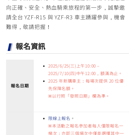
向正確、安全、熱血騎乘旅程的第一步，誠摯邀
請全台 YZF-R15 與 YZF-R3 車主踴躍參與，機會
難得，敬請把握！
報名資訊
2025/6/25(三)上午10:00 –
2025/7/10(四)中午12:00，額滿為止。
2025 年新購車主：每場次提供 20 位優
報名日期
先保障名額。
※以行照「發照日期」欄為準。
限線上報名
。
※本活動之報名參加者每人僅限報名一
梯次；亦即三個場次中僅能選擇其中一