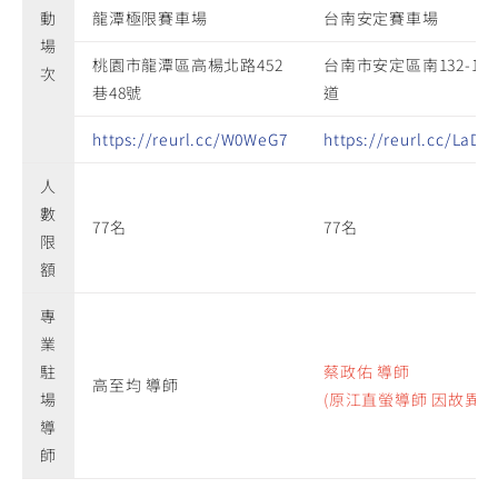
動
龍潭極限賽車場
台南安定賽車場
場
桃園市龍潭區高楊北路452
台南市安定區南132-1鄉
次
巷48號
道
https://reurl.cc/W0WeG7
https://reurl.cc/LaDv
人
數
77名
77名
限
額
專
業
駐
蔡政佑 導師
高至均 導師
場
(原江直螢導師 因故異動
導
師