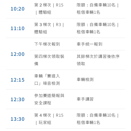
第２梯次｜R15
限額：自備車輛10名｜
10:20
｜體驗組
租借車輛1名
第３梯次｜R3｜
限額：自備車輛10名｜
11:10
體驗組
租借車輛1名
下午梯次報到
車手統一報到
12:00
第四梯次領取裝
其餘梯次於講習後依序
備
領取
車輛「賽道入
12:15
車輛檢測
口」噪音檢測
參加賽道簡報與
12:30
車手講習
安全課程
第４梯次｜R15
限額：自備車輛10名｜
13:30
｜玩家組
租借車輛1名