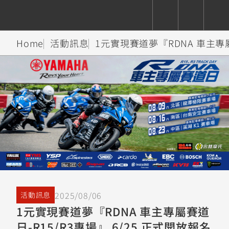
Home
活動訊息
1元實現賽道夢『RDNA 車主專屬
CUXiE
追蹤愛車
依風格
依風格
依排氣量
依排氣量
2.5 kw
Super
Hyper
Sport
Premium
Sport
Fashion
Adventure
Family
Sport
Naked
Heritage
YZF-R9
TMAX
CYGNUS
MT-
Limi
MT-
BW'S
XSR
AXIS
我的愛車
瀏覽紀錄
XR
09
09
700
Z /
550+
550+
125
125
Y-
Zii
150
550+
550+
AMT
125
YZF-R7
XMAX
Vinoora
PW50
550+
CYGNUS
XSR
2025/08/06
活動訊息
251~549
550+
125
50
X
155
JOG
1元實現賽道夢『RDNA 車主專屬賽道
MT-
MT-
日-R15/R3專場』 6/25 正式開放報名
125
150
125