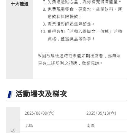
免費贈送點心盒，為你補充滿滿能量。
十大禮遇
免費現場零食、礦泉水、能量飲料、運
動飲料無限暢飲。
專業攝影師追焦照留念。
獲得參加「活動心得圖文上傳抽」活動
資格，豐富獎品等你拿！
※因故導致逾時或未能如期出席者，亦無法
享有上述所列之禮遇，敬請見諒。
活動場次及梯次
2025/08/09(六)
2025/09/13(六)
北區
南區
活