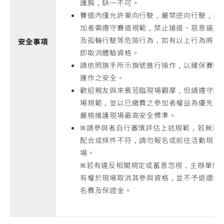
護胸，缺一不可。
賽道內僅允許單向行駛，嚴禁逆向行駛，參
加者需遵守賽道規範，禁止搶道、惡意逼車
及孤輪行駛等危險行為，如有以上行為將立
安全事項
即取消體驗資格。
請依照旗手所示旗號進行操作，以確保賽道
運作之安全。
歡迎親友與來賓蒞臨現場觀摩，但請遵守現
場規範，並以已繳費之參加者權益為優先，
嚴格維護現場最高安全標準。
※請參與者自行審慎評估上述規範，若無法
配合或條件不符，請勿報名或前往活動現
場。
※若有違反相關規定或蓄意忽視，主辦單位
有權於現場取消其參與資格，並不予退還報
名費及保證金。