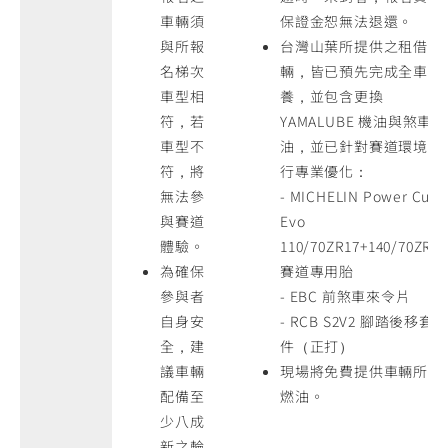
車輛須
保證金恕無法退還。
與所報
台灣山葉所提供之租借車
名梯次
輛，皆已預先完成全車保
車型相
養，並包含更換
符，若
YAMALUBE 機油與煞車
車型不
油，並已針對賽道環境進
符，將
行專業優化：
無法參
- MICHELIN Power Cup
與賽道
Evo
體驗。
110/70ZR17+140/70ZR17
為確保
賽道專用胎
參與者
- EBC 前煞車來令片
自身安
- RCB S2V2 腳踏後移套
全，建
件（正打）
議車輛
現場將免費提供車輛所需
配備至
燃油。
少八成
新之輪