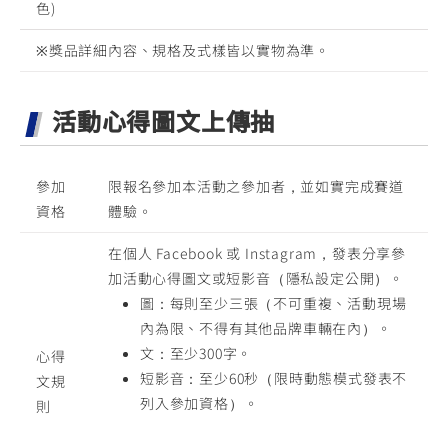
色)
※獎品詳細內容、規格及式樣皆以實物為準。
活動心得圖文上傳抽
參加
限報名參加本活動之參加者，並如實完成賽道
資格
體驗。
在個人 Facebook 或 Instagram，發表分享參
加活動心得圖文或短影音（隱私設定公開）。
圖：每則至少三張（不可重複、活動現場
內為限、不得有其他品牌車輛在內）。
文：至少300字。
心得
短影音：至少60秒（限時動態模式發表不
文規
列入參加資格）。
則