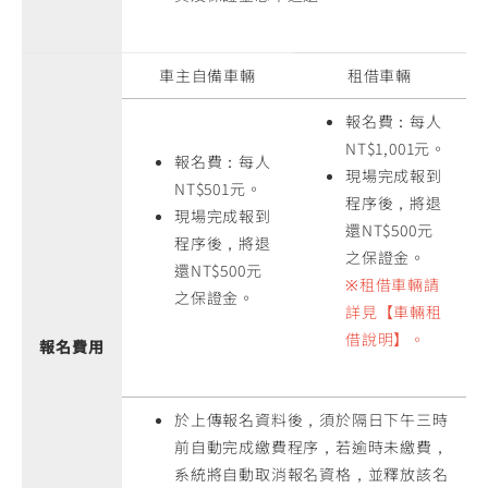
車主自備車輛
租借車輛
報名費：每人
NT$1,001元。
報名費：每人
現場完成報到
NT$501元。
程序後，將退
現場完成報到
還NT$500元
程序後，將退
之保證金。
還NT$500元
※租借車輛請
之保證金。
詳見【車輛租
借說明】。
報名費用
於上傳報名資料後，須於隔日下午三時
前自動完成繳費程序，若逾時未繳費，
系統將自動取消報名資格，並釋放該名