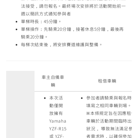
法接受，請勿報名。最終場次安排將於活動開始前一
週以簡訊方式通知參與者
單梯時長：45分鐘。
單梯操作：先騎乘20分鐘，接著休息5分鐘，最後再
騎乘20分鐘。
每梯次結束後，將安排賽道維護與整備。
車主自備車
租借車輛
輛
本次活
參加者請騎乘與報名時所
動僅開
填寫之相同車輛到場。
放擁有
※本條規定旨在因應租借
Yamaha
車輛於活動期間臨時出現
YZF-R15
狀況， 導致無法滿足參加
或 YZF-
者需求時，以確保參加者