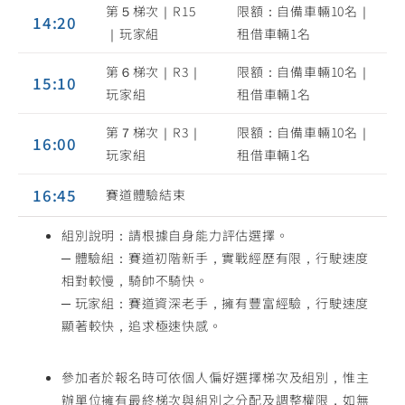
第５梯次｜R15
限額：自備車輛10名｜
14:20
｜玩家組
租借車輛1名
第６梯次｜R3｜
限額：自備車輛10名｜
15:10
玩家組
租借車輛1名
第７梯次｜R3｜
限額：自備車輛10名｜
16:00
玩家組
租借車輛1名
16:45
賽道體驗結束
組別說明：請根據自身能力評估選擇。
─ 體驗組：賽道初階新手，實戰經歷有限，行駛速度
相對較慢，騎帥不騎快。
─ 玩家組：賽道資深老手，擁有豐富經驗，行駛速度
顯著較快，追求極速快感。
參加者於報名時可依個人偏好選擇梯次及組別，惟主
辦單位擁有最終梯次與組別之分配及調整權限，如無