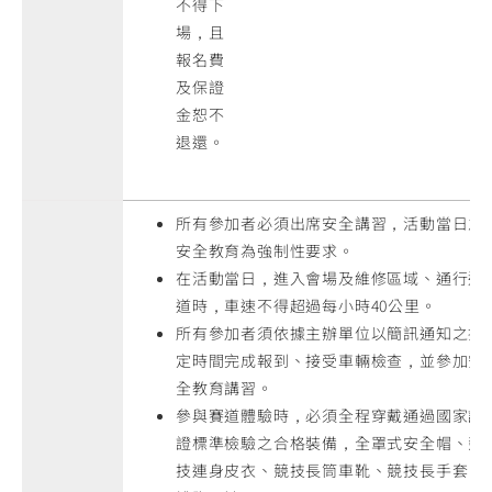
不得下
場，且
報名費
及保證
金恕不
退還。
所有參加者必須出席安全講習，活動當日之
安全教育為強制性要求。
在活動當日，進入會場及維修區域、通行通
道時，車速不得超過每小時40公里。
所有參加者須依據主辦單位以簡訊通知之指
定時間完成報到、接受車輛檢查，並參加安
全教育講習。
參與賽道體驗時，必須全程穿戴通過國家認
證標準檢驗之合格裝備，全罩式安全帽、競
技連身皮衣、競技長筒車靴、競技長手套、