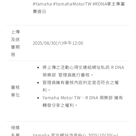
#Yamaha #YamahaMotorTW #RDNA車主專屬
賽道日
上傳
及送
2025/08/30(六)中午12:00
審期
限
將上傳之活動心得文連結網址私訊 R DNA
俱樂部 管理員進行審核。
管理員擁有審核內容判定是否符合之權
審核
利。
單位
Yamaha Motor TW、R DNA 俱樂部 擁有
轉發分享之權利。
得獎
名單
Yamaha 官方網站消息中心 2025/10/20(一)