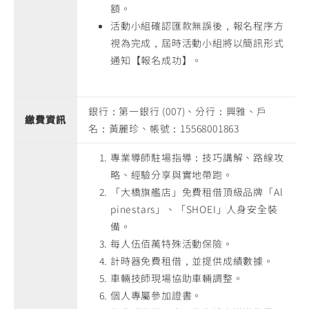
額。
活動小組確認匯款無誤後，報名程序方
視為完成，屆時活動小組將以簡訊形式
通知【報名成功】。
銀行：第一銀行 (007)、分行：興雅、戶
繳費資訊
名：黃麗珍、帳號：15568001863
專業導師駐場指導：技巧講解、路線攻
略、經驗分享與實地帶跑。
「大橋旗艦店」免費租借頂級品牌「Al
pinestars」、「SHOEI」人身安全裝
備。
每人伍佰萬特殊活動保險。
計時器免費租借，並提供成績數據。
車輛技師現場協助車輛調整。
個人專屬參加證書。