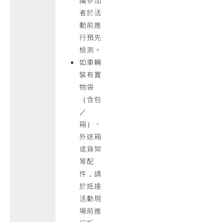
議參加
者於活
動前進
行預先
檢測。
如車輛
裝有置
物袋
（含包
／
箱）、
外送箱
或貨架
等配
件，請
於抵達
活動現
場前進