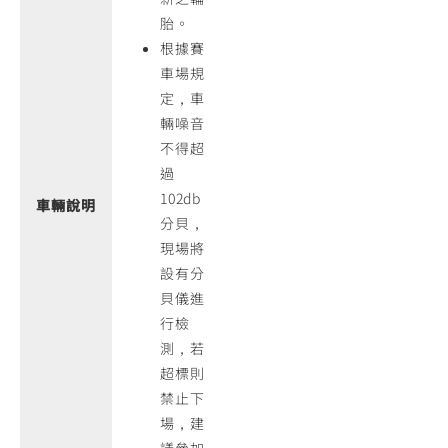
胎。
根據賽
車場規
定，車
輛噪音
不得超
過
102db
車輛說明
分貝，
現場將
設有分
貝儀進
行檢
測，若
超標則
禁止下
場，建