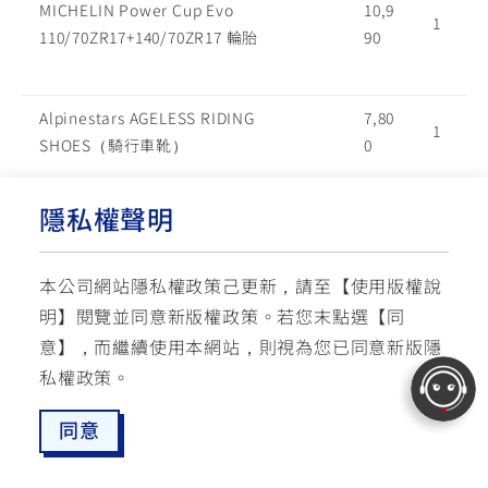
MICHELIN Power Cup Evo
10,9
1
110/70ZR17+140/70ZR17 輪胎
90
Alpinestars AGELESS RIDING
7,80
1
SHOES（騎行車靴）
0
隱私權聲明
Alpinestars T-SPS SUPERAIR JACKET
6,80
1
*ASIA（防摔夾克）
0
本公司網站隱私權政策己更新，請至【
使用版權說
明
】閱覽並同意新版權政策。
若您末點選【同
Alpinestars DUNCAN DENIM PANTS
6,80
意】，而繼續使用本網站，則視為您已同意新版隱
1
*ASIA（防摔牛仔褲）
0
私權政策。
同意
Alpinestars CITY HUNTER
3,98
1
最新消息
愛車配對
預約試乘
服務據點
線上商城
追蹤愛車
TOP
BACKPACK（雙肩後背包）
0