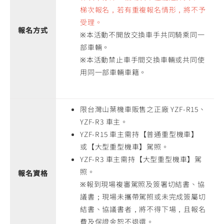
梯次報名，若有重複報名情形，將不予
受理。
報名方式
※本活動不開放交換車手共同騎乘同一
部車輛。
※本活動禁止車手間交換車輛或共同使
用同一部車輛車籍。
限台灣山葉機車販售之正廠 YZF-R15、
YZF-R3 車主。
YZF-R15 車主需持【普通重型機車】
或【大型重型機車】駕照。
YZF-R3 車主需持【大型重型機車】駕
照。
報名資格
※報到現場複審駕照及簽署切結書、協
議書；現場未攜帶駕照或未完成簽屬切
結書、協議書者，將不得下場，且報名
費及保證金恕不退還。