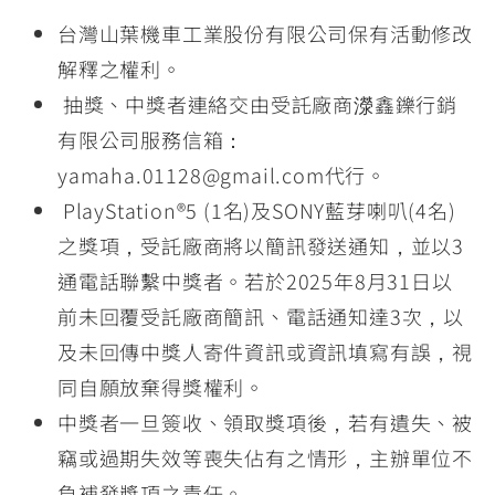
台灣山葉機車工業股份有限公司保有活動修改
解釋之權利。
抽獎、中獎者連絡交由受託廠商濴鑫鑠行銷
有限公司服務信箱：
yamaha.01128@gmail.com代行。
PlayStation®5 (1名)及SONY藍芽喇叭(4名)
之獎項，受託廠商將以簡訊發送通知，並以3
通電話聯繫中獎者。若於2025年8月31日以
前未回覆受託廠商簡訊、電話通知達3次，以
及未回傳中獎人寄件資訊或資訊填寫有誤，視
同自願放棄得獎權利。
中獎者一旦簽收、領取獎項後，若有遺失、被
竊或過期失效等喪失佔有之情形，主辦單位不
負補發獎項之責任。