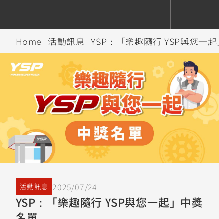
Home
活動訊息
YSP：「樂趣隨行 YSP與您一
CUXiE
追蹤愛車
依風格
依風格
依排氣量
依排氣量
2.5 kw
Super
Hyper
Sport
Premium
Sport
Fashion
Adventure
Family
Sport
Naked
Heritage
YZF-R9
TMAX
CYGNUS
MT-
Limi
MT-
BW'S
XSR
AXIS
我的愛車
瀏覽紀錄
XR
09
09
700
Z /
550+
550+
125
125
Y-
Zii
150
550+
550+
AMT
125
YZF-R7
XMAX
Vinoora
PW50
550+
CYGNUS
XSR
2025/07/24
活動訊息
251~549
550+
125
50
X
155
JOG
YSP：「樂趣隨行 YSP與您一起」中獎
MT-
MT-
名單
125
150
125