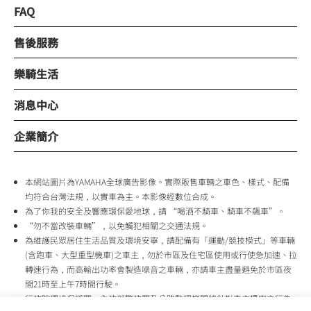
FAQ
售後服務
樂騎生活
消息中心
企業簡介
本網站圖片為YAMAHA全球廣告影像。實際販售車輛之車色、樣式、配備
均符合台灣法規，以實車為主。本影像經數位合成。
為了你我的安全及響應環保愛地球，請 “喝酒不騎車、騎車不飆車”。
“勿不當改裝車輛”，以免觸犯相關之交通法規。
為維護民眾居住生活品質及環境安寧，請配備有「運動/競技模式」等車輛
(含跑車、大型重型機車)之車主，勿於市區及住宅區使用或行使急加速、拉
轉速行為，而高輸出功率會製造噪音之車輛，亦請車主盡量避免於市區夜
間21時至上午7時間行駛。
行政院環境保護署、內政部警政署及公路監理機關將針對車主擾寧之行為