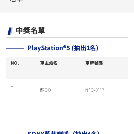
YZF-R3
NMAX
07
07
Y-
251~549
150
550+
FORCE
FZ-X
AMT
中獎名單
2.0
150
550+
YZF-R15
AUGUR
150
150
150
PlayStation®5 (抽出1名)
MT-
MT-
RS NEO
03
15
NO.
車主姓名
車牌號碼
125
251~549
150
1
蘇OO
N*Q-8**7
SONY藍芽喇叭 (抽出4名)