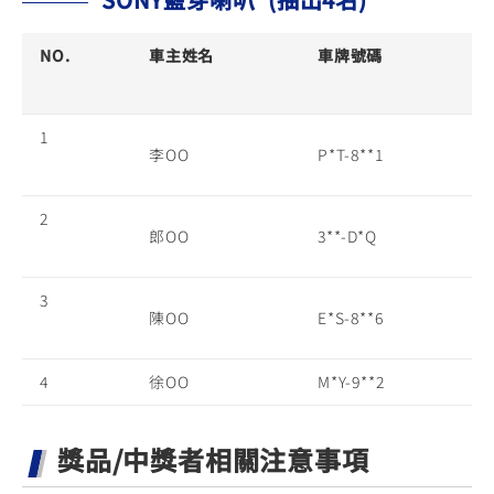
NO.
車主姓名
車牌號碼
1
李OO
P*T-8**1
2
郎OO
3**-D*Q
3
陳OO
E*S-8**6
4
徐OO
M*Y-9**2
獎品/中獎者相關注意事項