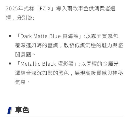
2025年式樣「FZ-X」導入兩款車色供消費者選
擇，分別為:
「Dark Matte Blue 霧海藍」:以霧面質感包
覆深邃如海的藍調，散發低調沉穩的魅力與悠
閒氛圍。
「Metallic Black 曜影黑」:以閃耀的金屬光
澤結合深沉如影的黑色，展現高級質感與神秘
氣息。
車色