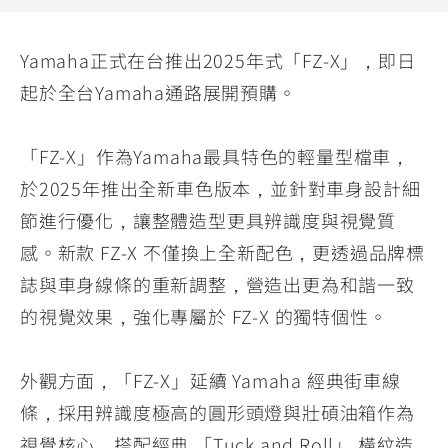
YZF-R3
NMAX
07
07
Y-
251~549
150
550+
Yamaha正式在台推出2025年式「FZ-X」，即日
FORCE
FZ-X
AMT
起於全台Yamaha通路展開預購。
2.0
150
550+
YZF-R15
AUGUR
150
「FZ-X」作為Yamaha最具特色的輕量型檔車，
150
150
MT-
MT-
於2025年推出全新車色版本，並針對車身設計細
RS NEO
03
15
節進行優化，讓整體造型更具辨識度與視覺質
125
251~549
150
感。新款 FZ-X 不僅換上全新配色，更透過品牌標
誌與車身線條的重新調整，營造出更為和諧一致
的視覺效果，強化專屬於 FZ-X 的獨特個性。
外觀方面，「FZ-X」延續 Yamaha 經典街車線
條，採用辨識度極高的圓形頭燈與壯碩油箱作為
視覺核心，搭配經典 「Tuck and Roll」 橫紋造