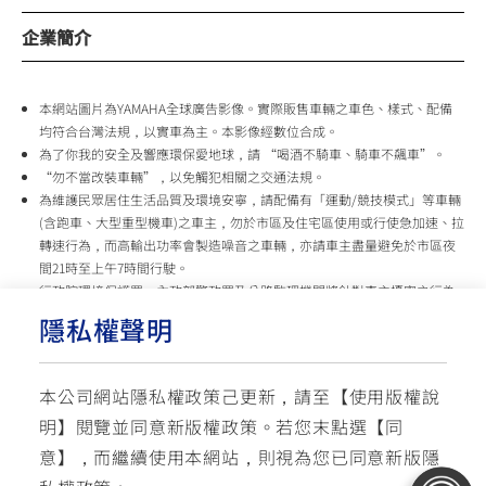
企業簡介
本網站圖片為YAMAHA全球廣告影像。實際販售車輛之車色、樣式、配備
均符合台灣法規，以實車為主。本影像經數位合成。
為了你我的安全及響應環保愛地球，請 “喝酒不騎車、騎車不飆車”。
“勿不當改裝車輛”，以免觸犯相關之交通法規。
為維護民眾居住生活品質及環境安寧，請配備有「運動/競技模式」等車輛
(含跑車、大型重型機車)之車主，勿於市區及住宅區使用或行使急加速、拉
轉速行為，而高輸出功率會製造噪音之車輛，亦請車主盡量避免於市區夜
間21時至上午7時間行駛。
行政院環境保護署、內政部警政署及公路監理機關將針對車主擾寧之行為
及製造噪音之車輛加強取締，以維護民眾生活安寧。
隱私權聲明
台灣山葉機車 關心您
本公司網站隱私權政策己更新，請至【
使用版權說
使用版權說明
隱私權政策
交通安全入口網
明
】閱覽並同意新版權政策。
若您末點選【同
✉ 聯繫客服
☏ 免付費客服專線: 0800-631-680
意】，而繼續使用本網站，則視為您已同意新版隱
每週一 ~ 五 08:00~12:10 / 13:00~16:40(國定假日與公司假日除外)
© YAMAHA MOTOR TAIWAN CO., LTD. All Rights Reserved.