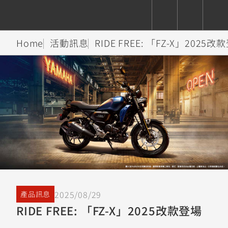
Home
活動訊息
RIDE FREE: 「FZ-X」2025改
CUXiE
追蹤愛車
依風格
依風格
依排氣量
依排氣量
2.5 kw
Super
Hyper
Sport
Premium
Sport
Fashion
Adventure
Family
Sport
Naked
Heritage
YZF-R9
TMAX
CYGNUS
MT-
Limi
MT-
BW'S
XSR
AXIS
我的愛車
瀏覽紀錄
XR
09
09
700
Z /
550+
550+
125
125
Y-
Zii
150
550+
550+
AMT
125
YZF-R7
XMAX
Vinoora
PW50
550+
CYGNUS
XSR
2025/08/29
產品訊息
251~549
550+
125
50
X
155
JOG
RIDE FREE: 「FZ-X」2025改款登場
MT-
MT-
125
150
125