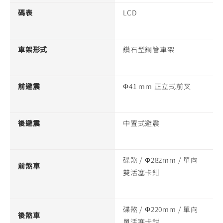
碼表
LCD
車架形式
鑽石型鋼管車架
前避震
Φ41 mm 正立式前叉
後避震
中置式避震
碟煞 / Φ282mm / 單向
前煞車
雙活塞卡鉗
碟煞 / Φ220mm / 單向
後煞車
單活塞卡鉗