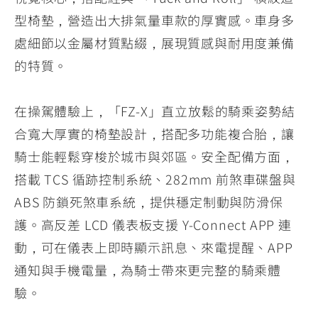
型椅墊，營造出大排氣量車款的厚實感。車身多
處細節以金屬材質點綴，展現質感與耐用度兼備
的特質。
在操駕體驗上，「FZ-X」直立放鬆的騎乘姿勢結
合寬大厚實的椅墊設計，搭配多功能複合胎，讓
騎士能輕鬆穿梭於城市與郊區。安全配備方面，
搭載 TCS 循跡控制系統、282mm 前煞車碟盤與
ABS 防鎖死煞車系統，提供穩定制動與防滑保
護。高反差 LCD 儀表板支援 Y-Connect APP 連
動，可在儀表上即時顯示訊息、來電提醒、APP
通知與手機電量，為騎士帶來更完整的騎乘體
驗。