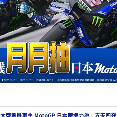
RCE 2.0
MT-03
MT-15
150
251~549
150
RS NEO
125
ha 大型重機車主 MotoGP 日本應援の旅」五天四