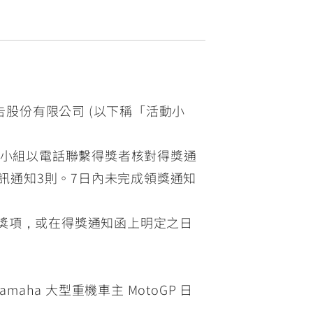
股份有限公司 (以下稱「活動小
活動小組以電話聯繫得獎者核對得獎通
訊通知3則。7日內未完成領獎通知
の旅」獎項，或在得獎通知函上明定之日
ha 大型重機車主 MotoGP 日