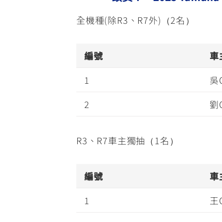
全機種(除R3、R7外)（2名）
編號
車
1
吳
2
劉
R3、R7車主獨抽（1名）
編號
車
1
王