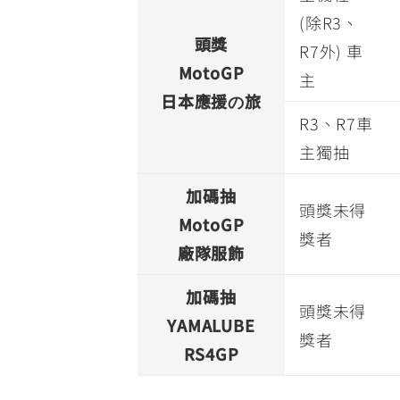
(除R3、
頭獎
R7外) 車
MotoGP
主
日本應援の旅
R3、R7車
主獨抽
加碼抽
頭獎未得
MotoGP
獎者
廠隊服飾
加碼抽
頭獎未得
YAMALUBE
獎者
RS4GP