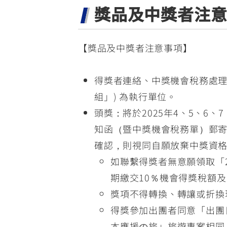
獎品及中獎者注
【獎品及中獎者注意事項】
得獎者連絡、中獎機會稅務處理
組」) 為執行單位。
頭獎：將於2025年4、5、6
知函（暨中獎機會稅務單）郵寄
確認，則視同自願放棄中獎資
如聯繫得獎者無意願領取「20
期繳交10％機會得獎稅額
獎項不得轉換、轉讓或折換
得獎參加出團者同意「出團日期
本應援の旅」旅遊專案相同