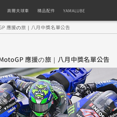
高爾夫球車
精品配件
YAMALUBE
oGP 應援の旅｜八月中獎名單公告
依風格
依風格
依排氣量
依排氣量
CUXiE
2.5 kw
Sport
Hyper Naked
Fashion
Advent
MotoGP 應援の旅｜八月中獎名單公告
GNUS XR
MT-09 Y-AMT
Limi
MT-09
BW'
我的愛車
瀏覽紀錄
150
550+
125
550+
125
GNUS X
MT-07 Y-AMT
Vinoora
MT-07
PW5
125
550+
125
550+
50