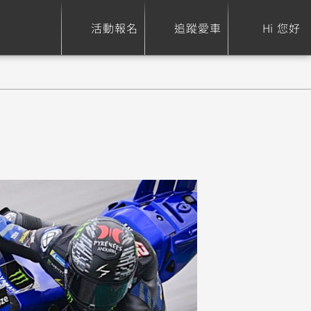
活動報名
追蹤愛車
Hi 您好
ure
Sport Heritage
Family
S
XSR 700
AXIS Z / Zii
550+
125
0
XSR 155
JOG
150
125