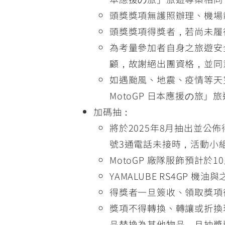
頭獎獎項無護照辦理、機場
頭獎獎項得獎者，若尚未履
為考量參加者自身之旅遊安
顧，故謝絕出團資格，並同
如遇颱風、地震、疫情等天災
MotoGP 日本應援の
加碼抽：
將於2025年8月抽出並
號3通電話未接時，活動小
MotoGP 廠隊服飾預計
YAMALUBE RS4GP
得獎者一旦簽收、領取獎項
獎項不得轉換、轉讓或折換
品替換為其他物品，且抽獎