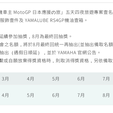
型重機車主 MotoGP 日本應援の旅」五天四夜旅遊專案壹
隊服飾壹件及 YAMALUBE RS4GP機油壹箱。
延續參加抽獎，8月為最終回抽獎。
會之名額，將於8月最終回統一再抽出(並抽出備取名額)
抽出（遇假日順延），並於 YAMAHA 官網公告。
繫或自願放棄得獎資格時，則取消得獎資格，另依備取
3月
4月
5月
6月
7月
4月
5月
6月
7月
8月