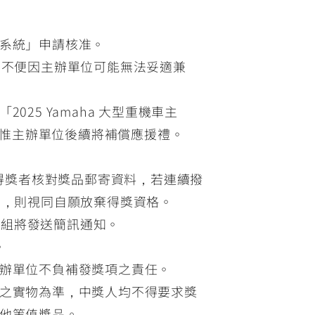
請系統」申請核准。
動不便因主辦單位可能無法妥適兼
5 Yamaha 大型重機車主
。惟主辦單位後續將補償應援禮。
繫得獎者核對獎品郵寄資料，若連續撥
知，則視同自願放棄得獎資格。
小組將發送簡訊通知。
。
辦單位不負補發獎項之責任。
之實物為準，中獎人均不得要求獎
他等值獎品。