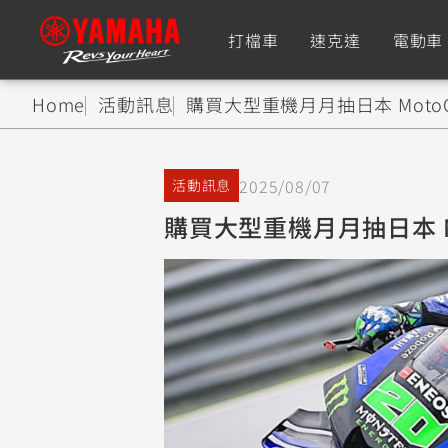
打檔車
速克達
電動車
Home
活動訊息
購買大型重機月月抽日本 Mot
追蹤愛車
2025/08/07
活動訊息
Premium
Super Sport
購買大型重機月月抽日本 
TMAX
YZF-R9
CY
550+
550+
XMAX
YZF-R7
CY
251~549
550+