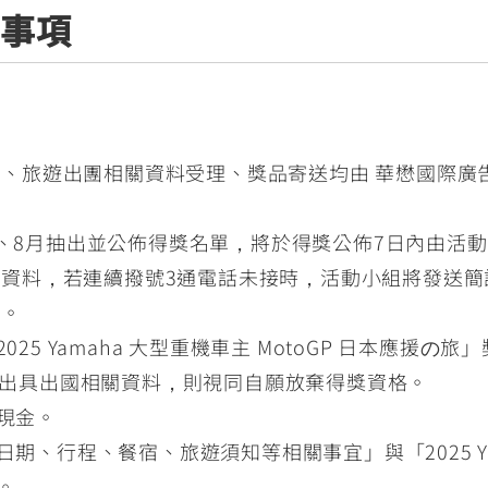
意事項
、旅遊出團相關資料受理、獎品寄送均由 華懋國際廣告
、7、8月抽出並公佈得獎名單，將於得獎公佈7日內由
資料，若連續撥號3通電話未接時，活動小組將發送簡
格。
25 Yamaha 大型重機車主 MotoGP 日本應援
及出具出國相關資料，則視同自願放棄得獎資格。
現金。
、行程、餐宿、旅遊須知等相關事宜」與「2025 Yama
。