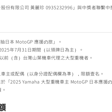
份有限公司 黃麗珍 0935232996」與中獎者聯繫
日本 MotoGP 應援の旅」。
至2025年7月31日期間（以領牌日為主）。
年式以前（含）台灣山葉機車代理之大型重機者。
之車主或配偶（以身分證配偶欄為準），限額壹名。
2025 Yamaha 大型重機車主 MotoGP 日本
責。
額