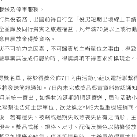
載送及停車服務。
行兵役義務，出國前得自行至「役男短期出境線上申
全並顧及同行貴賓之旅遊權益，凡年滿70歲以上或行
意自願放棄得獎資格。
不可抗力之因素，不可歸責於主辦單位之事由，導致「202
旅」旅遊專案無法成行履約時，得獎獎項不得要求折換現金
公佈得獎名單，將於得獎公佈7日內由活動小組以電話聯
組將發送簡訊通知。7日內未完成獎品郵寄資料確認通
於10月前統一寄出，如遇物流延期將順延寄送，屆時活動
 機油與之聯繫後告知主辦單位，欲兌換之YMS大型重機經銷商
後，若有遺失、被竊或過期失效等喪失佔有之情形，主
現金。獎品式樣、規格、尺寸、配備及顏色以隨機發放
獎品如遇廠商缺貨、停產等情形時，主辦單位得更換其