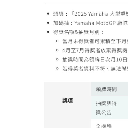
頭獎：「2025 Yamaha 大
加碼抽：Yamaha MotoGP 廠
得獎名額&抽獎月別：
當月未得獎者可累積至下月
4月至7月得獎者放棄得獎機
抽獎時間為領牌日次月10日
若得獎者資料不符、無法聯
領牌時間
獎項
抽獎與得
獎公告
全機種