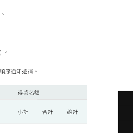
名。
 。
順序通知遞補。
得獎名額
小計
合計
總計