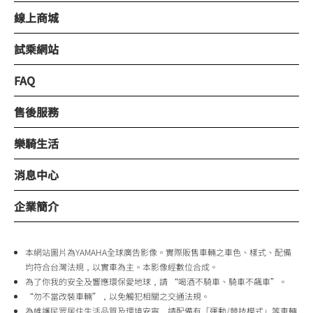
線上商城
試乘網站
FAQ
售後服務
樂騎生活
消息中心
企業簡介
本網站圖片為YAMAHA全球廣告影像。實際販售車輛之車色、樣式、配備
均符合台灣法規，以實車為主。本影像經數位合成。
為了你我的安全及響應環保愛地球，請 “喝酒不騎車、騎車不飆車”。
“勿不當改裝車輛”，以免觸犯相關之交通法規。
為維護民眾居住生活品質及環境安寧，請配備有「運動/競技模式」等車輛