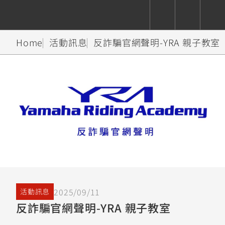
Home
活動訊息
反詐騙官網聲明-YRA 親子教室
CUXiE
追蹤愛車
依風格
依風格
依排氣量
依排氣量
2.5 kw
Super
Hyper
Sport
Premium
Sport
Fashion
Adventure
Family
Sport
Naked
Heritage
YZF-R9
TMAX
CYGNUS
MT-
Limi
MT-
BW'S
XSR
AXIS
我的愛車
瀏覽紀錄
XR
09
09
700
Z /
550+
550+
125
125
Y-
Zii
150
550+
550+
AMT
125
YZF-R7
XMAX
Vinoora
PW50
550+
CYGNUS
XSR
2025/09/11
活動訊息
251~549
550+
125
50
X
155
JOG
反詐騙官網聲明-YRA 親子教室
MT-
MT-
125
150
125