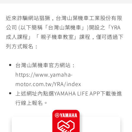
YZF-R3
NMAX
07
07
Y-
251~549
150
550+
近來詐騙網站猖獗，台灣山葉機車工業股份有限
FORCE
FZ-X
AMT
公司 (以下簡稱「台灣山葉機車」)開設之「YRA
2.0
150
550+
成人課程」「 親子機車教室」課程，僅可透過下
YZF-R15
AUGUR
150
列方式報名：
150
150
MT-
MT-
RS NEO
03
15
台灣山葉機車官方網站：
125
251~549
150
https://www.yamaha-
motor.com.tw/YRA/index
上述網址內點選YAMAHA LIFE APP下載後進
行線上報名。