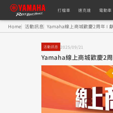
打檔車
速克達
電動車
Home
活動訊息
Yamaha線上商城歡慶2周年 I
追蹤愛車
2025/09/21
活動訊息
Premium
Super Sport
Yamaha線上商城歡慶2周
TMAX
YZF-R9
CY
550+
550+
XMAX
YZF-R7
CY
251~549
550+