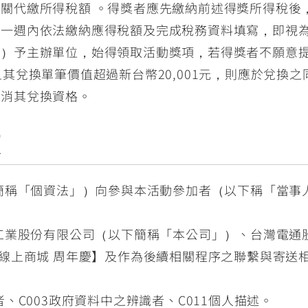
關代繳所得稅額 。得獎者應先繳納前述得獎所得稅後
佈一週內依法繳納應得稅額及完成稅務資料填寫，即視
本）予主辦單位，始得領取活動獎項，若得獎者不願意
其兌換單筆價值超過新台幣20,001元，則應於兌換
取消其兌換資格。
項
簡稱「個資法」）向參與本活動參加者（以下稱「當事人
工業股份有限公司（以下簡稱「本公司」）、台灣電通
AHA線上商城 周年慶】及作為後續相關程序之聯繫與寄送
者、C003政府資料中之辨識者、C011個人描述。