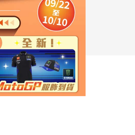
FZ-X
150