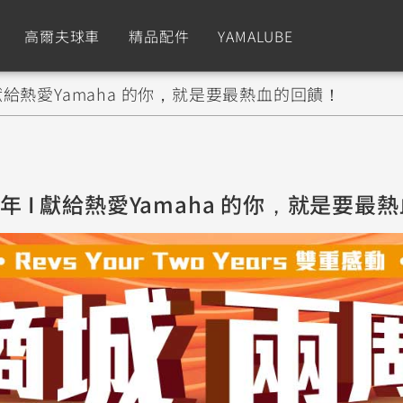
高爾夫球車
精品配件
YAMALUBE
 獻給熱愛Yamaha 的你，就是要最熱血的回饋！
依風格
依風格
依排氣量
依排氣量
CUXiE
2.5 kw
Sport
Hyper Naked
Fashion
Advent
年 I 獻給熱愛Yamaha 的你，就是要最
GNUS XR
MT-09 Y-AMT
Limi
MT-09
BW'
我的愛車
瀏覽紀錄
150
550+
125
550+
125
GNUS X
MT-07 Y-AMT
Vinoora
MT-07
PW5
125
550+
125
550+
50