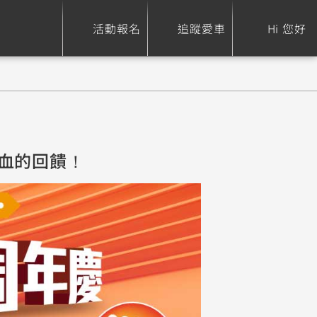
活動報名
追蹤愛車
Hi 您好
ure
Sport Heritage
Family
熱血的回饋！
S
XSR 700
AXIS Z / Zii
550+
125
0
XSR 155
JOG
150
125