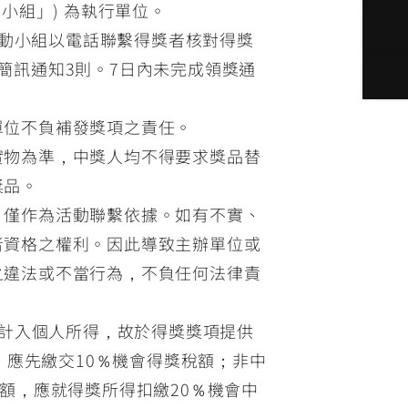
小組」) 為執行單位。
活動小組以電話聯繫得獎者核對得獎
簡訊通知3則。7日內未完成領獎通
單位不負補發獎項之責任。
實物為準，中獎人均不得要求獎品替
獎品。
，僅作為活動聯繫依據。如有不實、
者資格之權利。因此導致主辦單位或
之違法或不當行為，不負任何法律責
應計入個人所得，故於得獎獎項提供
，應先繳交10％機會得獎稅額；非中
額，應就得獎所得扣繳20％機會中