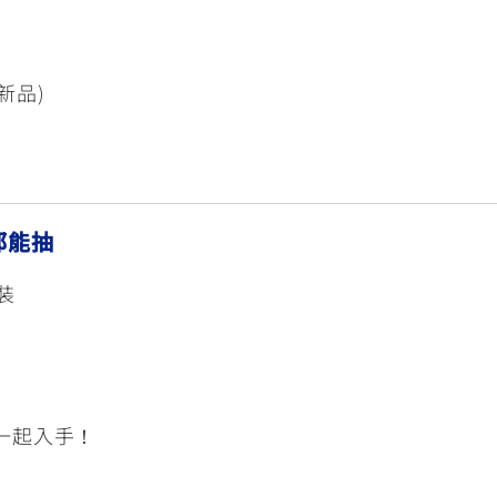
新品)
都能抽
套裝
你一起入手！