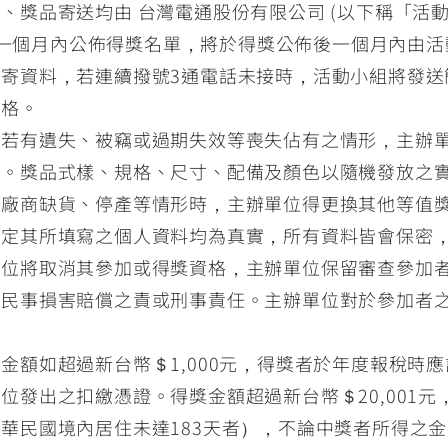
、獎品寄送均由 台灣電通股份有限公司 (以下稱「活動
出並於一個月內公佈得獎名單，將於得獎公佈後一個月內由
寄資料，若連續撥號3通電話未接時，活動小組將發送
資格。
，若有遺失、被竊或過期失效等喪失佔有之情形，主辦
金。獎品式樣、規格、尺寸、配備及顏色以隨機發放之
遇廠商缺貨、停產等情形時，主辦單位得更換其他等值
確定其所填寫之個人資料均為真實，所有資料皆會保密
單位將取消其參加或得獎資格，主辦單位保留審查參加
負民事損害賠償之責或刑事責任。主辦單位對於參加者
金額如超過新台幣＄1,000元，得獎者於年度報稅時
位發出之扣繳憑證。得獎金額超過新台幣＄20,001元
華民國境內居住未達183天者），不論中獎者所得之金