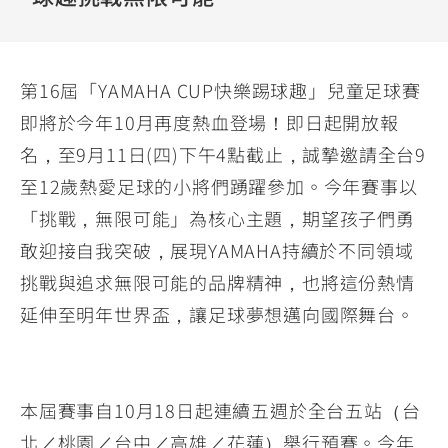
YZF-R3
NMAX
07
07
Y-
251~549
150
550+
FORCE
FZ-X
AMT
第16屆「YAMAHA CUP快樂踢球趣」兒童足球賽
2.0
150
550+
即將於今年10月再度熱血登場！即日起開放報
YZF-R15
AUGUR
150
名，至9月11日(四)下午4點截止，誠摯邀請全台9
150
150
MT-
MT-
至12歲熱愛足球的小將們踴躍參加。今年賽事以
RS NEO
03
15
「挑戰，無限可能」為核心主題，期望孩子們勇
125
251~549
150
敢迎接自我突破，展現YAMAHA持續於不同領域
挑戰與追求無限可能的品牌精神，也將這份熱情
延伸至明年世界盃，讓足球夢想邁向國際舞台。
本屆賽事自10月18日起連續五週於全台五站（台
北／桃園／台中／高雄／花蓮）舉行預賽。今年