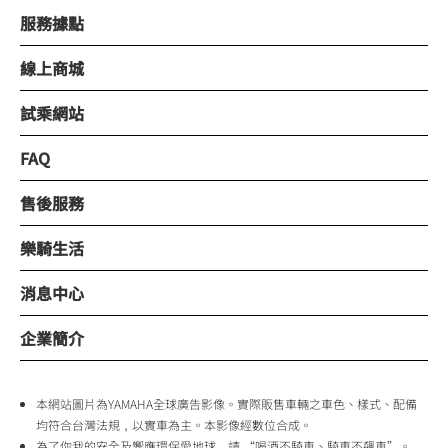
服務據點
線上商城
試乘網站
FAQ
售後服務
樂騎生活
消息中心
企業簡介
本網站圖片為YAMAHA全球廣告影像。實際販售車輛之車色、樣式、配備
均符合台灣法規，以實車為主。本影像經數位合成。
為了你我的安全及響應環保愛地球，請 “喝酒不騎車、騎車不飆車”。