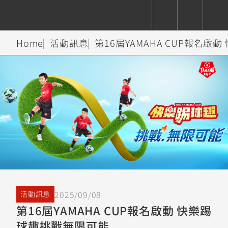
Home
活動訊息
第16屆YAMAHA CUP報名
CUXiE
追蹤愛車
依風格
依風格
依排氣量
依排氣量
2.5 kw
Super
Hyper
Sport
Premium
Sport
Fashion
Adventure
Family
Sport
Naked
Heritage
YZF-R9
TMAX
CYGNUS
MT-
Limi
MT-
BW'S
XSR
AXIS
我的愛車
瀏覽紀錄
XR
09
09
700
Z /
550+
550+
125
125
Y-
Zii
150
550+
550+
AMT
125
YZF-R7
XMAX
Vinoora
PW50
550+
CYGNUS
XSR
2025/09/08
活動訊息
251~549
550+
125
50
X
155
JOG
第16屆YAMAHA CUP報名啟動 快樂踢
MT-
MT-
球趣挑戰無限可能
125
150
125