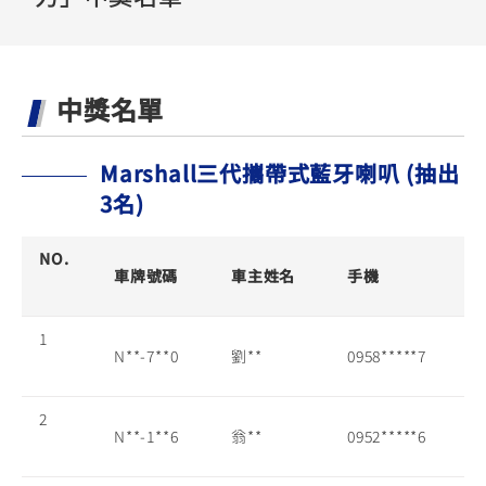
YZF-R3
NMAX
07
07
Y-
251~549
150
550+
FORCE
FZ-X
AMT
中獎名單
2.0
150
550+
YZF-R15
AUGUR
150
150
150
Marshall三代攜帶式藍牙喇叭 (抽出
MT-
MT-
3名)
RS NEO
03
15
NO.
125
251~549
150
車牌號碼
車主姓名
手機
1
N**-7**0
劉**
0958*****7
2
N**-1**6
翁**
0952*****6