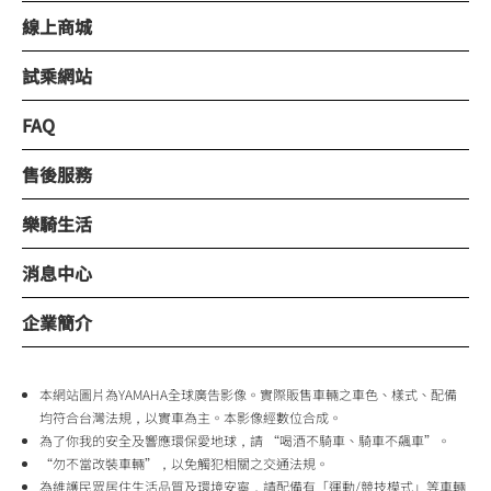
線上商城
試乘網站
FAQ
售後服務
樂騎生活
消息中心
企業簡介
本網站圖片為YAMAHA全球廣告影像。實際販售車輛之車色、樣式、配備
均符合台灣法規，以實車為主。本影像經數位合成。
為了你我的安全及響應環保愛地球，請 “喝酒不騎車、騎車不飆車”。
“勿不當改裝車輛”，以免觸犯相關之交通法規。
為維護民眾居住生活品質及環境安寧，請配備有「運動/競技模式」等車輛