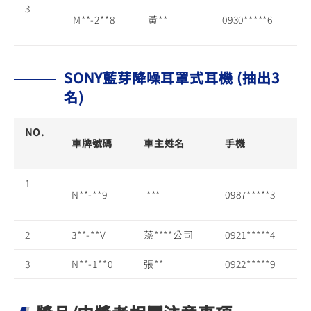
3
M**-2**8
黃**
0930*****6
SONY藍芽降噪耳罩式耳機 (抽出3
名)
NO.
車牌號碼
車主姓名
手機
1
N**-**9
***
0987*****3
2
3**-**V
藻****公司
0921*****4
3
N**-1**0
張**
0922*****9