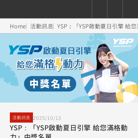
Home
活動訊息
YSP：「YSP啟動夏日引擎 
CUXiE
追蹤愛車
依風格
依風格
依排氣量
依排氣量
2.5 kw
Super
Hyper
Sport
Premium
Sport
Fashion
Adventure
Family
Sport
Naked
Heritage
YZF-R9
TMAX
CYGNUS
MT-
Limi
MT-
BW'S
XSR
AXIS
我的愛車
瀏覽紀錄
XR
09
09
700
Z /
550+
550+
125
125
Y-
Zii
150
550+
550+
AMT
125
YZF-R7
XMAX
Vinoora
PW50
550+
CYGNUS
XSR
2025/10/13
活動訊息
251~549
550+
125
50
X
155
JOG
YSP：「YSP啟動夏日引擎 給您滿格動
MT-
MT-
力」中獎名單
125
150
125