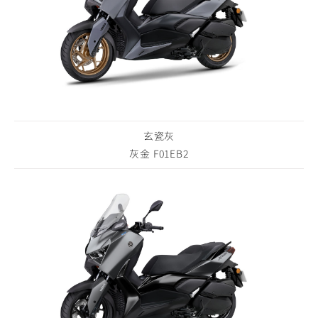
玄瓷灰
灰金 F01EB2