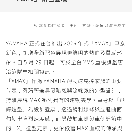
YZF-R3
NMAX
07
07
Y-
251~549
150
550+
FORCE
FZ-X
AMT
※ 本圖僅供參考，車色、式樣、配備以實車為主
2.0
150
550+
YZF-R15
AUGUR
150
YAMAHA 正式在台推出 2026 年式「XMAX」車系
150
150
新色，新增全新配色展現更鮮明的熱血及質感形
MT-
MT-
RS NEO
象。自 5 月 29 日起，可於全台 YMS 重機旗艦店
03
15
125
洽詢購車相關資訊。
251~549
150
「XMAX」作為 YAMAHA 運動速克達家族的重要
代表，憑藉著兼具侵略感與流線感的外型設計，
持續展現 MAX 系列獨有的運動美學。車身以「飛
鏢造型」為設計靈感，透過銳利線條與立體曲面
勾勒出強烈速度感，而隱藏於車頭與車側細節中
的「X」造型元素，更象徵著 MAX 血統的傳承與