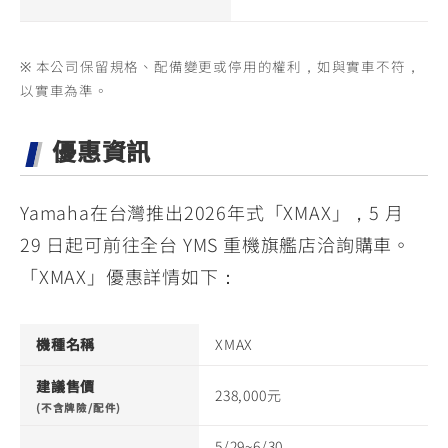
※ 本公司保留規格、配備變更或停用的權利，如與實車不符，
以實車為準。
優惠資訊
Yamaha在台灣推出2026年式「XMAX」，5 月
29 日起可前往全台 YMS 重機旗艦店洽詢購車。
「XMAX」優惠詳情如下：
機種名稱
XMAX
建議售價
238,000元
(不含牌險/配件)
5/29~6/30