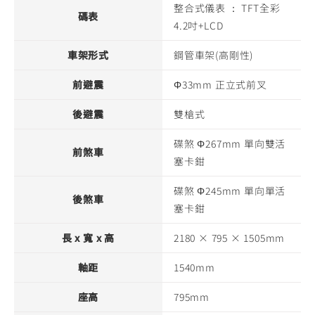
整合式儀表 ： TFT全彩
碼表
4.2吋+LCD
車架形式
鋼管車架(高剛性)
前避震
Φ33mm 正立式前叉
後避震
雙槍式
碟煞 Φ267mm 單向雙活
前煞車
塞卡鉗
碟煞 Φ245mm 單向單活
後煞車
塞卡鉗
長 x 寬 x 高
2180 × 795 × 1505mm
軸距
1540mm
座高
795mm