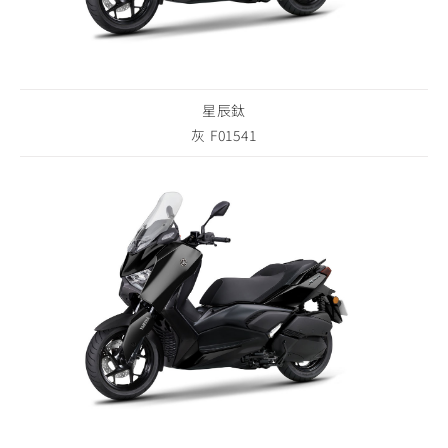
星辰鈦
灰 F01541