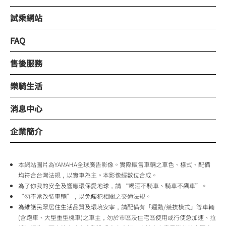
試乘網站
FAQ
售後服務
樂騎生活
消息中心
企業簡介
本網站圖片為YAMAHA全球廣告影像。實際販售車輛之車色、樣式、配備
均符合台灣法規，以實車為主。本影像經數位合成。
為了你我的安全及響應環保愛地球，請 “喝酒不騎車、騎車不飆車”。
“勿不當改裝車輛”，以免觸犯相關之交通法規。
為維護民眾居住生活品質及環境安寧，請配備有「運動/競技模式」等車輛
(含跑車、大型重型機車)之車主，勿於市區及住宅區使用或行使急加速、拉