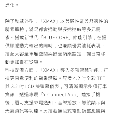
進化。
除了動感外型，「XMAX」以兼顧性能與舒適性的
騎乘體驗，滿足都會通勤與長途巡航等多元需
求。搭載新世代「BLUE CORE」節能引擎，在提
供順暢動力輸出的同時，也兼顧優異油耗表現；
搭配大容量車廂空間與舒適騎乘設定，讓日常移
動更加自在從容。
科技配備方面，「XMAX」導入多項智慧功能，打
造更直覺便利的騎乘體驗。配備 4.2 吋全彩 TFT
與 3.2 吋 LCD 雙螢幕儀表，可清晰顯示多項行車
資訊；透過專屬「Y-Connect App」連接手機
後，還可支援來電通知、音樂播放、導航顯示與
天氣資訊等功能。另搭載無段式電動調整風鏡與