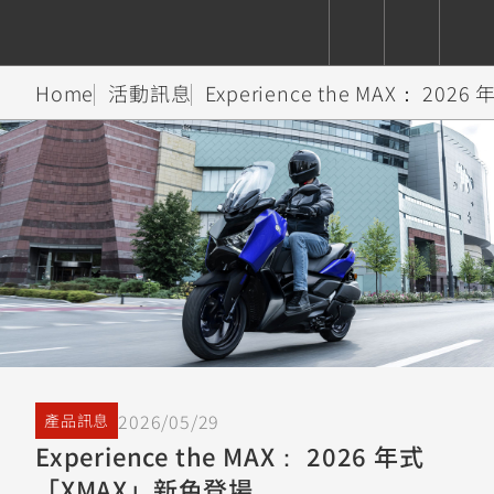
Home
活動訊息
Experience the MAX： 2
CUXiE
追蹤愛車
依風格
依風格
依排氣量
依排氣量
2.5 kw
Super
Hyper
Sport
Premium
Sport
Fashion
Adventure
Family
Sport
Naked
Heritage
YZF-R9
TMAX
CYGNUS
MT-
Limi
MT-
BW'S
XSR
AXIS
我的愛車
瀏覽紀錄
XR
09
09
700
Z /
550+
550+
125
125
Y-
Zii
150
550+
550+
AMT
125
YZF-R7
XMAX
Vinoora
PW50
550+
CYGNUS
XSR
2026/05/29
產品訊息
251~549
550+
125
50
X
155
JOG
Experience the MAX： 2026 年式
MT-
MT-
「XMAX」新色登場
125
150
125