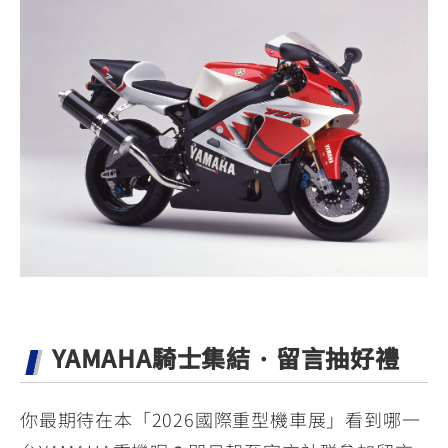
YAMAHA騎士集結・留言抽好禮
你最期待在本「2026國際重型機車展」看到哪一