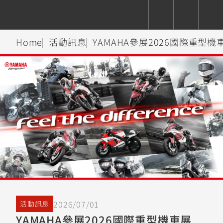
Home
活動訊息
YAMAHA參展2026國際重型機
CUXiE
追蹤愛車
依風格
依風格
依排氣量
依排氣量
2.5 kw
Super
Hyper
Sport
Premium
Sport
Fashion
Adventure
Family
Sport
Naked
Heritage
YZF-R9
TMAX
CYGNUS
MT-
Limi
MT-
BW'S
XSR
AXIS
我的愛車
瀏覽紀錄
XR
09
09
700
Z /
550+
550+
125
125
Y-
Zii
150
550+
550+
AMT
125
YZF-R7
XMAX
Vinoora
PW50
550+
CYGNUS
XSR
251~549
550+
125
50
X
155
JOG
2026/07/01
活動訊息
MT-
MT-
YAMAHA參展2026國際重型機車展
125
150
125