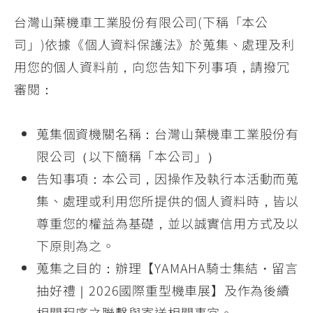
台灣山葉機車工業股份有限公司(下稱「本公
司」)依據《個人資料保護法》於蒐集、處理及利
用您的個人資料前，向您告知下列事項，請撥冗
審閱：
蒐集個資機關名稱：台灣山葉機車工業股份有
限公司（以下簡稱「本公司」）
告知事項：本公司，因操作及執行本活動而蒐
集、處理或利用您所提供的個人資料時，皆以
尊重您的權益為基礎，並以誠實信用方式及以
下原則為之。
蒐集之目的：辦理【YAMAHA騎士集結・留言
抽好禮｜2026國際重型機車展】及作為後續
相關程序之聯繫與寄送相關事宜。