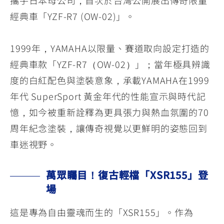
攜手日本母公司，首次於台灣公開展出傳奇限量
經典車「YZF-R7 (OW-02)」。
1999年，YAMAHA以限量、賽道取向設定打造的
經典車款「YZF-R7（OW-02）」；當年極具辨識
度的白紅配色與塗裝意象，承載YAMAHA在1999
年代 SuperSport 黃金年代的性能宣示與時代記
憶，如今被重新詮釋為更具張力與熱血氛圍的70
周年紀念塗裝，讓傳奇視覺以更鮮明的姿態回到
車迷視野。
萬眾矚目！復古輕檔「XSR155」登
場
這是專為自由靈魂而生的「XSR155」。作為