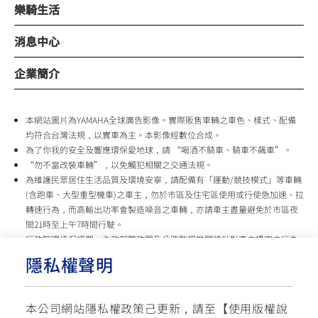
樂騎生活
消息中心
企業簡介
本網站圖片為YAMAHA全球廣告影像。實際販售車輛之車色、樣式、配備
均符合台灣法規，以實車為主。本影像經數位合成。
為了你我的安全及響應環保愛地球，請 “喝酒不騎車、騎車不飆車”。
“勿不當改裝車輛”，以免觸犯相關之交通法規。
為維護民眾居住生活品質及環境安寧，請配備有「運動/競技模式」等車輛
(含跑車、大型重型機車)之車主，勿於市區及住宅區使用或行使急加速、拉
轉速行為，而高輸出功率會製造噪音之車輛，亦請車主盡量避免於市區夜
間21時至上午7時間行駛。
行政院環境保護署、內政部警政署及公路監理機關將針對車主擾寧之行為
及製造噪音之車輛加強取締，以維護民眾生活安寧。
隱私權聲明
台灣山葉機車 關心您
本公司網站隱私權政策己更新，請至【
使用版權說