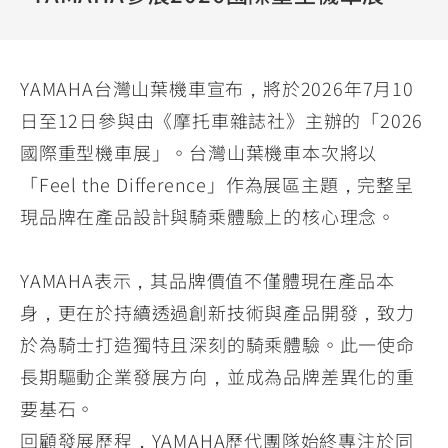
YZF-R3
NMAX
07
07
Y-
251~549
150
550+
FORCE
FZ-X
AMT
YAMAHA台灣山葉機車宣布，將於2026年7月10
2.0
150
550+
日至12日參與由《摩托車雜誌社》主辦的「2026
YZF-R15
AUGUR
150
國際重型機車展」。台灣山葉機車本次將以
150
150
MT-
MT-
「Feel the Difference」作為展區主題，完整呈
RS NEO
03
15
現品牌在產品設計與騎乘體驗上的核心理念。
125
251~549
150
YAMAHA表示，其品牌價值不僅體現在產品本
身，更在於持續透過創新技術與產品開發，致力
於為騎士打造獨特且深刻的騎乘體驗。此一使命
長期驅動企業發展方向，並成為品牌差異化的重
要基石。
回顧發展歷程，YAMAHA歷代團隊始終專注於同