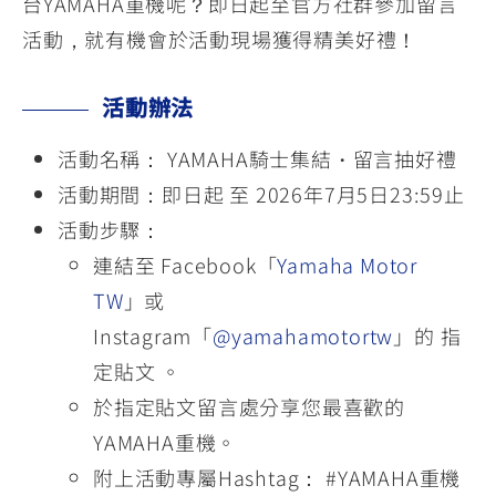
台YAMAHA重機呢？即日起至官方社群參加留言
活動，就有機會於活動現場獲得精美好禮！
活動辦法
活動名稱： YAMAHA騎士集結・留言抽好禮
活動期間：即日起 至 2026年7月5日23:59止
活動步驟：
連結至 Facebook「
Yamaha Motor
TW
」或
Instagram「
@yamahamotortw
」的 指
定貼文 。
於指定貼文留言處分享您最喜歡的
YAMAHA重機。
附上活動專屬Hashtag： #YAMAHA重機