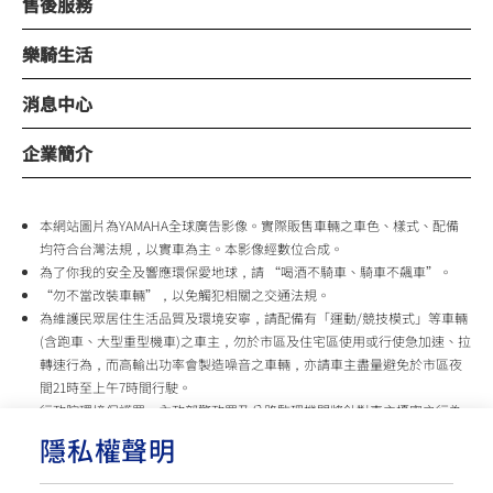
售後服務
樂騎生活
消息中心
企業簡介
本網站圖片為YAMAHA全球廣告影像。實際販售車輛之車色、樣式、配備
均符合台灣法規，以實車為主。本影像經數位合成。
為了你我的安全及響應環保愛地球，請 “喝酒不騎車、騎車不飆車”。
“勿不當改裝車輛”，以免觸犯相關之交通法規。
為維護民眾居住生活品質及環境安寧，請配備有「運動/競技模式」等車輛
(含跑車、大型重型機車)之車主，勿於市區及住宅區使用或行使急加速、拉
轉速行為，而高輸出功率會製造噪音之車輛，亦請車主盡量避免於市區夜
間21時至上午7時間行駛。
行政院環境保護署、內政部警政署及公路監理機關將針對車主擾寧之行為
及製造噪音之車輛加強取締，以維護民眾生活安寧。
隱私權聲明
台灣山葉機車 關心您