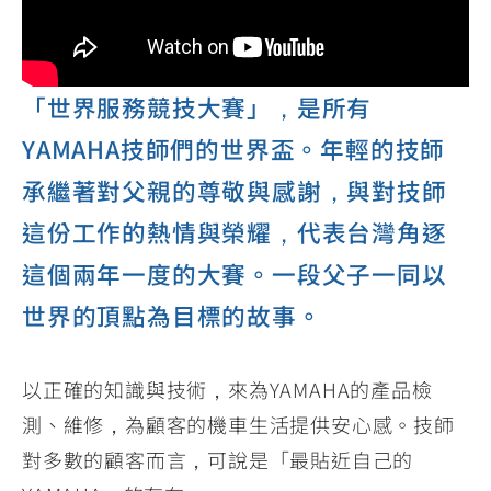
YZF-R3
NMAX
07
07
Y-
251~549
150
550+
FORCE
FZ-X
AMT
「世界服務競技大賽」，是所有
2.0
150
550+
YZF-R15
AUGUR
150
YAMAHA技師們的世界盃。年輕的技師
150
150
承繼著對父親的尊敬與感謝，與對技師
MT-
MT-
RS NEO
這份工作的熱情與榮耀，代表台灣角逐
03
15
125
251~549
150
這個兩年一度的大賽。一段父子一同以
世界的頂點為目標的故事。
以正確的知識與技術，來為YAMAHA的產品檢
測、維修，為顧客的機車生活提供安心感。技師
對多數的顧客而言，可說是「最貼近自己的