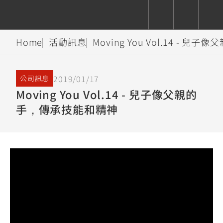
Home
活動訊息
Moving You Vol.14 -
CUXiE
追蹤愛車
依風格
依風格
依排氣量
依排氣量
2.5 kw
2019/01/17
公司訊息
Super
Hyper
Sport
Moving You Vol.14 - 兒子像父親的
Premium
Sport
Fashion
Adventure
Family
Sport
Naked
Heritage
手，傳承技能和精神
YZF-R9
TMAX
CYGNUS
MT-
Limi
MT-
BW'S
XSR
AXIS
我的愛車
瀏覽紀錄
XR
09
09
700
Z /
550+
550+
125
125
Y-
Zii
150
550+
550+
AMT
125
YZF-R7
XMAX
Vinoora
PW50
550+
CYGNUS
XSR
251~549
550+
125
50
X
155
JOG
MT-
MT-
125
150
125