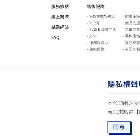
服務據點
售後服務
線上商城
YMS重機旗艦店
認識正廠
YSP店
商品支援
試乘網站
EV電動車專門店
新車問卷
APP
零件價格
FAQ
服務技術力
貨物稅查
原廠保證
召回情報
隱私權聲
本公司網站隱
若您末點選【
使用版權說明
隱私權政策
交通安全入口網
同意
☏ 免付費客服專線: 0800-631-680
✉ 聯繫客
每週一 ~ 五 08:00~12:10 / 13:00~16:40