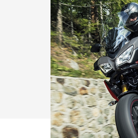
NMAX
YZF-R3
FO
150
251~549
AUGUR
YZF-R15
150
150