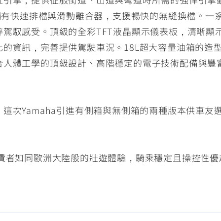
並輔有快速排檔與滑動離合器，支援暢快的無縫換檔。一
粹駕馭感受。頂級的全彩TFT液晶顯示儀表板，清晰顯
的資訊，完善提供駕駛車況。18L超大容量油箱的造
合人體工學的頂級設計、高階穩定的電子技術配備與豐
這次Yamaha引進有側箱與無側箱的兩種版本供車友
能帶給消費者如同歐洲大陸般的壯遊體驗，騎乘穩定且操控