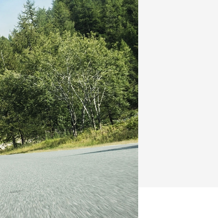
FZ-X
150