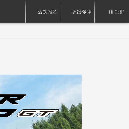
活動報名
追蹤愛車
Hi 您好
ure
Sport Heritage
Family
S
XSR 700
AXIS Z / Zii
550+
125
0
XSR 155
JOG
150
125