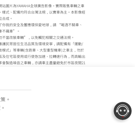
網站圖片為YAMAHA全球廣告影像。實際販售車輛之車
、樣式、配備均符合台灣法規，以實車為主。本影像經
位合成。
了你我的安全及響應環保愛地球，請 “喝酒不騎車、
車不飆車”。
勿不當改裝車輛”，以免觸犯相關之交通法規。
維護民眾居住生活品質及環境安寧，請配備有「運動/
技模式」等車輛(含跑車、大型重型機車)之車主，勿於
區及住宅區使用或行使急加速、拉轉速行為，而高輸出
率會製造噪音之車輛，亦請車主盡量避免於市區夜間21
至上午7時間行駛。
政院環境保護署、內政部警政署及公路監理機關將針對
主擾寧之行為及製造噪音之車輛加強取締，以維護民眾
活安寧。
灣山葉機車 關心您
政策。
策。
OTOR TAIWAN CO., LTD. All Rights Reserved.