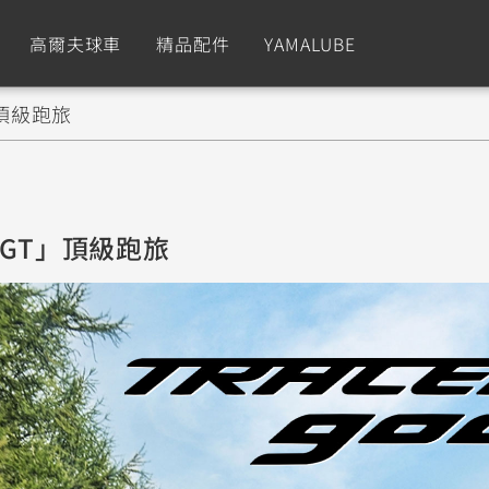
高爾夫球車
精品配件
YAMALUBE
T」頂級跑旅
依風格
依風格
依排氣量
依排氣量
CUXiE
2.5 kw
Sport
Hyper Naked
Fashion
Advent
00 GT」頂級跑旅
GNUS XR
MT-09 Y-AMT
Limi
MT-09
BW'
我的愛車
瀏覽紀錄
150
550+
125
550+
125
GNUS X
MT-07 Y-AMT
Vinoora
MT-07
PW5
125
550+
125
550+
50