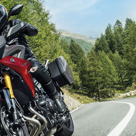
RCE 2.0
MT-03
MT-15
150
251~549
150
RS NEO
125