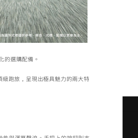
多樣化的選購配備。
同以往的頂級跑旅，呈現出極具魅力的兩大特
擎動能與渾厚聲浪。手把上的按鈕則支