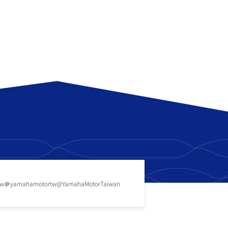
tw
＠yamahamotortw
@YamahaMotorTaiwan