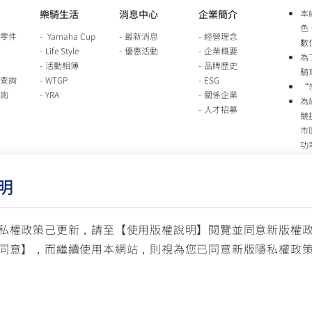
樂騎生活
消息中心
企業簡介
本
色
零件
Yamaha Cup
最新消息
經營理念
數
Life Style
優惠活動
企業概要
為
活動相簿
品牌歷史
騎
查詢
WTGP
ESG
“
詢
YRA
關係企業
為
人才招募
競
市
功
時
行
明
車
生
台
私權政策己更新，請至【
使用版權說明
】閱覽並同意新版權
同意】，而繼續使用本網站，則視為您已同意新版隱私權政
服
© YAMAHA M
(國定假日與公司假日除外)