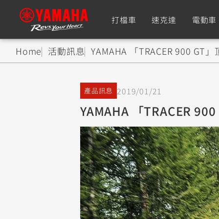
打檔車
速克達
電動車
Home
活動訊息
YAMAHA 「TRACER 900 G
追蹤愛車
2019/01/21
產品訊息
Premium
Super Sport
YAMAHA 「TRACER 9
TMAX
YZF-R9
CY
550+
550+
XMAX
YZF-R7
CY
251~549
550+